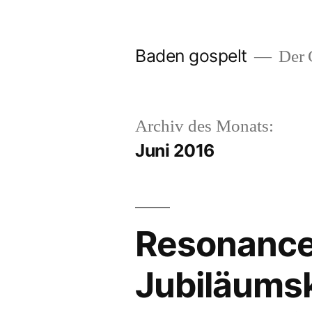
Zum
Inhalt
Baden gospelt
Der G
springen
Archiv des Monats:
Juni 2016
Resonance o
Jubiläumsk