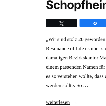
Schopfhei
Twittern
Teil
„Wir sind stolz 20 geworden
Resonance of Life es über s
damaligen Bezirkskantor Ma
einem passenden Namen für s
es so verstehen wollte, dass
werden sollte. So …
„Resonance
weiterlesen