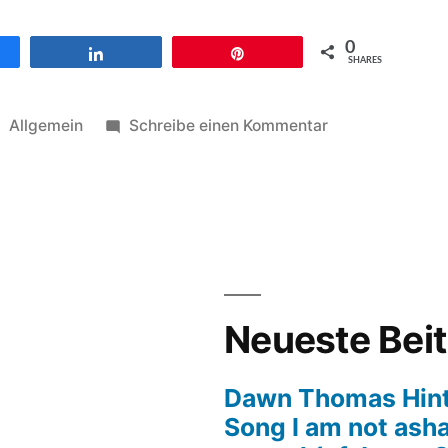
0
en
Teilen
Pin
SHARES
Veröffentlicht
zu
Allgemein
Schreibe einen Kommentar
unter
Resonance
of
life
wird
20
und
gibt
Neueste Bei
Jubiläumskonze
in
Dawn Thomas Hin
der
Song I am not ash
Stadtkirche