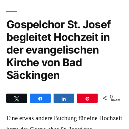
Ettenheim
durch
mit
Goldenharps“
jeder
Gospelchor St. Josef
Menge
begleitet Hochzeit in
Gospel
durch
der evangelischen
Goldenharps
Kirche von Bad
Säckingen
0
Twittern
Teilen
Teilen
Pin
SHARES
Eine etwas andere Buchung für eine Hochzeit