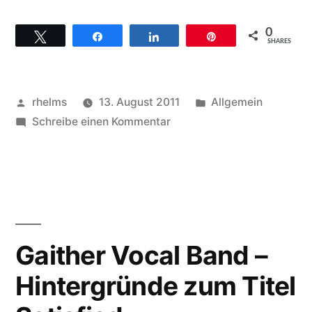
Mary
0
Twittern
Teilen
Teilen
Pin
–
SHARES
Hintergründe
zum
Veröffentlicht
Veröffentlicht
rhelms
13. August 2011
Allgemein
Titel
von
zu
unter
Schreibe einen Kommentar
Mary
Shackles“
Mary
–
Hintergründe
zum
Titel
Gaither Vocal Band –
Shackles
Hintergründe zum Titel