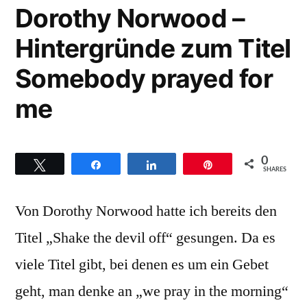
zum
Dorothy Norwood –
Titel
Hintergründe zum Titel
Satisfied
Somebody prayed for
me
0
Twittern
Teilen
Teilen
Pin
SHARES
Von Dorothy Norwood hatte ich bereits den
Titel „Shake the devil off“ gesungen. Da es
viele Titel gibt, bei denen es um ein Gebet
geht, man denke an „we pray in the morning“