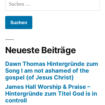
Suchen
Hintergründe
for
nach:
zum
me“
Titel
Somebody
prayed
for
me
Neueste Beiträge
Dawn Thomas Hintergründe zum
Song I am not ashamed of the
gospel (of Jesus Christ)
James Hall Worship & Praise –
Hintergründe zum Titel God is in
controll