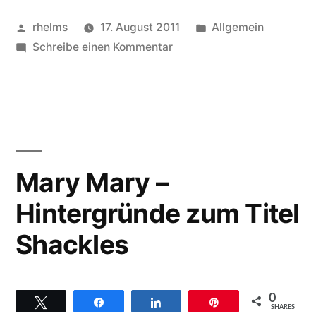
Calvin
Veröffentlicht
Veröffentlicht
rhelms
17. August 2011
Allgemein
Bridges
von
zu
unter
Schreibe einen Kommentar
Chosen,
in
der
der
Gospelworkshop
mit
Lörracher
Calvin
Christuskirche“
Bridges
Mary Mary –
in
Hintergründe zum Titel
der
Lörracher
Shackles
Christuskirche
0
Twittern
Teilen
Teilen
Pin
SHARES