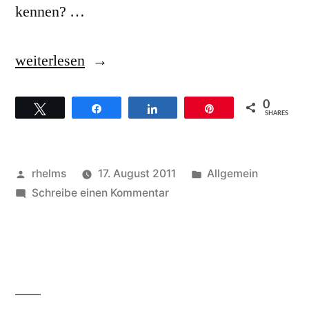
kennen? …
„Kurt
weiterlesen
Carr
0
Twittern
Teilen
Teilen
Pin
–
SHARES
Hintergründe
zum
Veröffentlicht
Veröffentlicht
rhelms
17. August 2011
Allgemein
Titel
von
zu
unter
Schreibe einen Kommentar
Kurt
That’s
Carr
just
–
Hintergründe
the
zum
way
Titel