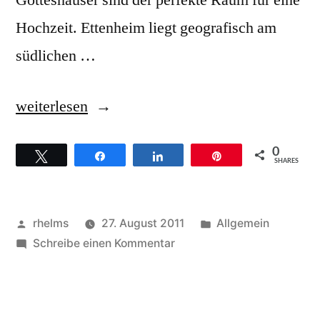
Gotteshäuser sind der perfekte Raum für eine
Hochzeit. Ettenheim liegt geografisch am
südlichen …
„Sommertraum-
weiterlesen
Hochzeit
0
Twittern
Teilen
Teilen
Pin
in
SHARES
Ettenheim
mit
Veröffentlicht
Veröffentlicht
rhelms
27. August 2011
Allgemein
jeder
von
zu
unter
Schreibe einen Kommentar
Sommertraum-
Menge
Hochzeit
Gospel
in