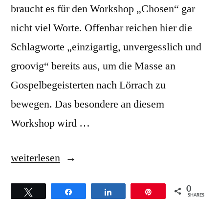
braucht es für den Workshop „Chosen“ gar
nicht viel Worte. Offenbar reichen hier die
Schlagworte „einzigartig, unvergesslich und
groovig“ bereits aus, um die Masse an
Gospelbegeisterten nach Lörrach zu
bewegen. Das besondere an diesem
Workshop wird …
„Chosen,
weiterlesen
der
0
Twittern
Teilen
Teilen
Pin
Gospelworkshop
SHARES
mit