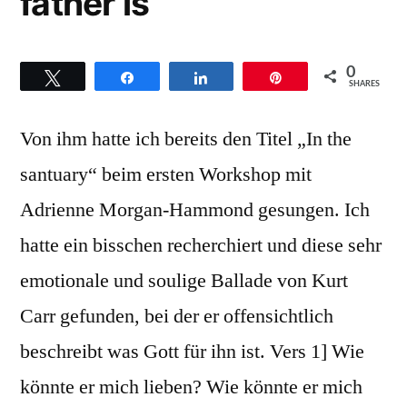
father is
Säckingen
0
Twittern
Teilen
Teilen
Pin
SHARES
Von ihm hatte ich bereits den Titel „In the
santuary“ beim ersten Workshop mit
Adrienne Morgan-Hammond gesungen. Ich
hatte ein bisschen recherchiert und diese sehr
emotionale und soulige Ballade von Kurt
Carr gefunden, bei der er offensichtlich
beschreibt was Gott für ihn ist. Vers 1] Wie
könnte er mich lieben? Wie könnte er mich