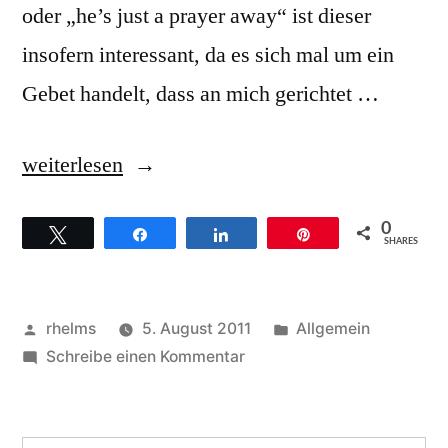
oder „he’s just a prayer away“ ist dieser
insofern interessant, da es sich mal um ein
Gebet handelt, dass an mich gerichtet …
„Dorothy
weiterlesen
Norwood
0
Twittern
Teilen
Teilen
Pin
–
SHARES
Hintergründe
zum
Veröffentlicht
Veröffentlicht
rhelms
5. August 2011
Allgemein
Titel
von
zu
unter
Schreibe einen Kommentar
Dorothy
Somebody
Norwood
prayed
–