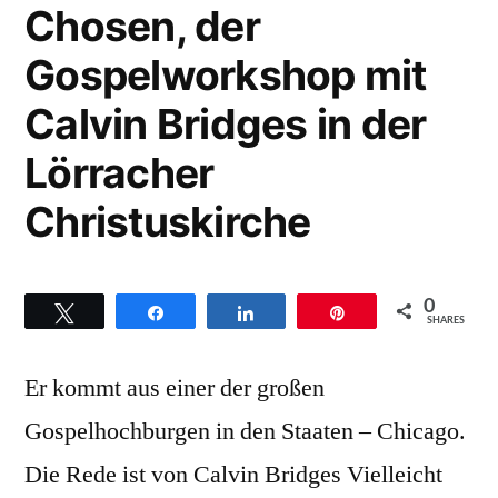
Chosen, der
the
That’s
Gospelworkshop mit
just
father
the
Calvin Bridges in der
is“
way
the
Lörracher
father
Christuskirche
is
0
Twittern
Teilen
Teilen
Pin
SHARES
Er kommt aus einer der großen
Gospelhochburgen in den Staaten – Chicago.
Die Rede ist von Calvin Bridges Vielleicht