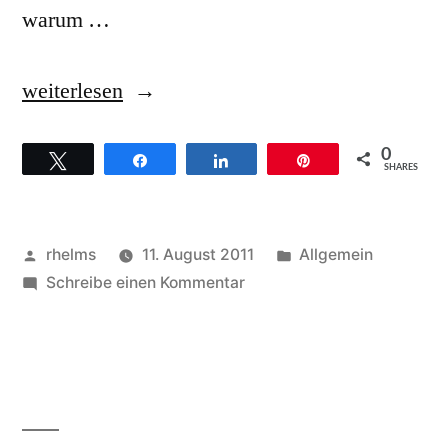
warum …
„Gaither
weiterlesen
Vocal
0
Twittern
Teilen
Teilen
Pin
Band
SHARES
–
Hintergründe
Veröffentlicht
Veröffentlicht
rhelms
11. August 2011
Allgemein
zum
von
zu
unter
Schreibe einen Kommentar
Gaither
Titel
Vocal
Satisfied“
Band
–
Hintergründe