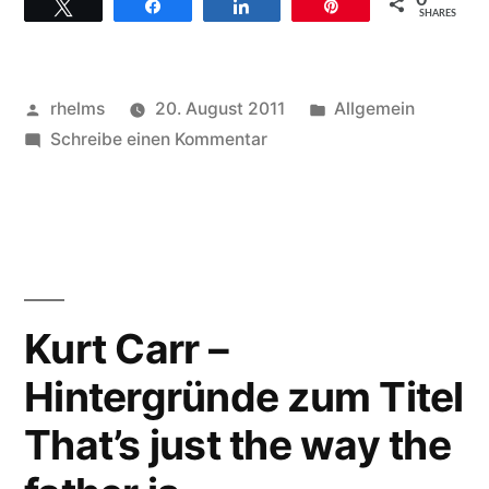
0
Twittern
Teilen
Teilen
Pin
Josef
SHARES
begleitet
Hochzeit
Veröffentlicht
Veröffentlicht
rhelms
20. August 2011
Allgemein
in
von
zu
unter
Schreibe einen Kommentar
Gospelchor
der
St.
evangelischen
Josef
begleitet
Kirche
Hochzeit
von
in
Kurt Carr –
Bad
der
Hintergründe zum Titel
evangelischen
Säckingen“
Kirche
That’s just the way the
von
Bad