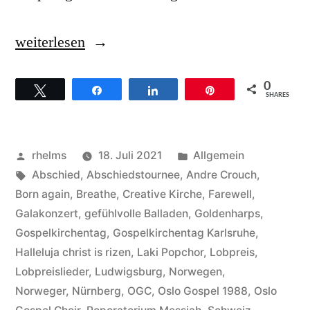
„2
weiterlesen
Monate
0
Twittern
Teilen
Teilen
Pin
Gelegenheit
SHARES
für
ein
Veröffentlicht
Veröffentlicht
rhelms
18. Juli 2021
Allgemein
Farewell
von
Schlagwörter:
unter
Abschied
,
Abschiedstournee
,
Andre Crouch
,
Born again
,
Breathe
,
Creative Kirche
,
Farewell
,
des
Galakonzert
,
gefühlvolle Balladen
,
Goldenharps
,
Oslo
Gospelkirchentag
,
Gospelkirchentag Karlsruhe
,
Halleluja christ is rizen
,
Laki Popchor
,
Lobpreis
,
Gospel
Lobpreislieder
,
Ludwigsburg
,
Norwegen
,
Choirs“
Norweger
,
Nürnberg
,
OGC
,
Oslo Gospel 1988
,
Oslo