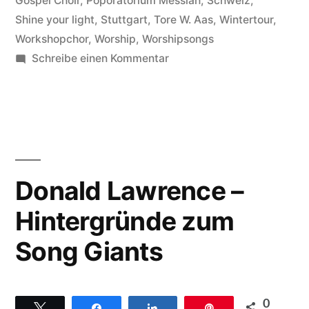
Gospel Choir
,
Poporatorium Messiah
,
Schweiz
,
Shine your light
,
Stuttgart
,
Tore W. Aas
,
Wintertour
,
Workshopchor
,
Worship
,
Worshipsongs
zu
Schreibe einen Kommentar
2
Monate
Gelegenheit
für
ein
Farewell
Donald Lawrence –
des
Hintergründe zum
Oslo
Gospel
Song Giants
Choirs
0
Twittern
Teilen
Teilen
Pin