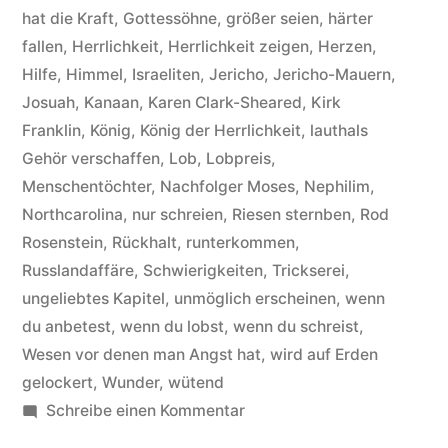
hat die Kraft
,
Gottessöhne
,
größer seien
,
härter
fallen
,
Herrlichkeit
,
Herrlichkeit zeigen
,
Herzen
,
Hilfe
,
Himmel
,
Israeliten
,
Jericho
,
Jericho-Mauern
,
Josuah
,
Kanaan
,
Karen Clark-Sheared
,
Kirk
Franklin
,
König
,
König der Herrlichkeit
,
lauthals
Gehör verschaffen
,
Lob
,
Lobpreis
,
Menschentöchter
,
Nachfolger Moses
,
Nephilim
,
Northcarolina
,
nur schreien
,
Riesen sternben
,
Rod
Rosenstein
,
Rückhalt
,
runterkommen
,
Russlandaffäre
,
Schwierigkeiten
,
Trickserei
,
ungeliebtes Kapitel
,
unmöglich erscheinen
,
wenn
du anbetest
,
wenn du lobst
,
wenn du schreist
,
Wesen vor denen man Angst hat
,
wird auf Erden
gelockert
,
Wunder
,
wütend
zu
Schreibe einen Kommentar
Donald