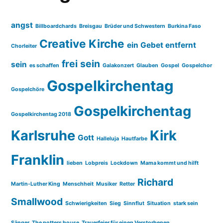
angst
Billboardchards
Breisgau
Brüder und Schwestern
Burkina Faso
Creative Kirche
ein Gebet entfernt
Chorleiter
frei sein
sein
es schaffen
Galakonzert
Glauben
Gospel
Gospelchor
Gospelkirchentag
Gospelchöre
Gospelkirchentag
Gospelkirchentag 2018
Karlsruhe
Kirk
Gott
Halleluja
Hautfarbe
Franklin
lieben
Lobpreis
Lockdown
Mama kommt und hilft
Richard
Martin-Luther King
Menschheit
Musiker
Retter
Smallwood
Schwierigkeiten
Sieg
Sinnflut
Situation
stark sein
Sänger
The potters house
Trauerfeier für einen Verstorbenen