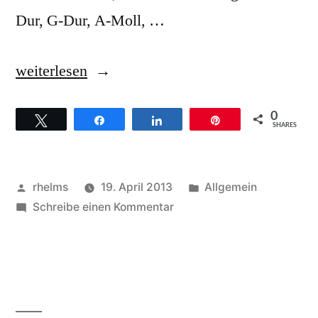
Dur, G-Dur, A-Moll, …
„Leonard
weiterlesen
Cohen
0
Twittern
Teilen
Teilen
Pin
–
SHARES
Hintergründe
zum
Veröffentlicht
Veröffentlicht
rhelms
19. April 2013
Allgemein
Titel
von
zu
unter
Schreibe einen Kommentar
Leonard
Halleluja“
Cohen
–
Hintergründe
zum