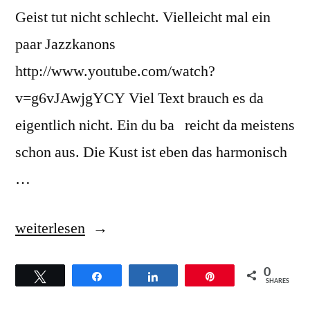
Geist tut nicht schlecht. Vielleicht mal ein
paar Jazzkanons
http://www.youtube.com/watch?
v=g6vJAwjgYCY Viel Text brauch es da
eigentlich nicht. Ein du ba reicht da meistens
schon aus. Die Kust ist eben das harmonisch
…
„raus
weiterlesen
mit
0
Twittern
Teilen
Teilen
Pin
den
SHARES
alten