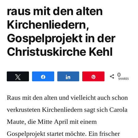
Titel
raus mit den alten
Halleluja
Kirchenliedern,
Gospelprojekt in der
Christuskirche Kehl
0
Twittern
Teilen
Teilen
Pin
SHARES
Raus mit den alten und vielleicht auch schon
verkrusteten Kirchenliedern sagt sich Carola
Maute, die Mitte April mit einem
Gospelprojekt startet möchte. Ein frischer