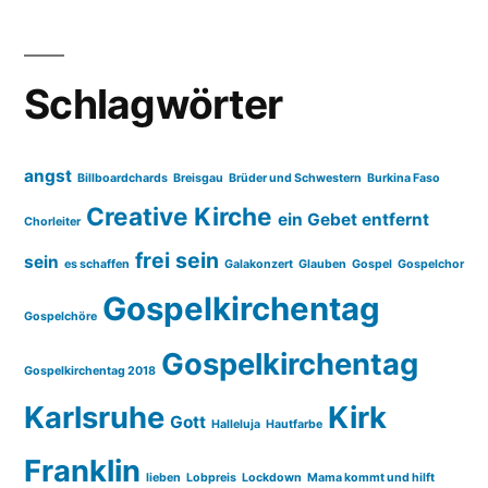
Schlagwörter
angst
Billboardchards
Breisgau
Brüder und Schwestern
Burkina Faso
Creative Kirche
ein Gebet entfernt
Chorleiter
frei sein
sein
es schaffen
Galakonzert
Glauben
Gospel
Gospelchor
Gospelkirchentag
Gospelchöre
Gospelkirchentag
Gospelkirchentag 2018
Karlsruhe
Kirk
Gott
Halleluja
Hautfarbe
Franklin
lieben
Lobpreis
Lockdown
Mama kommt und hilft