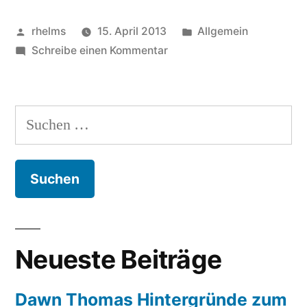
Kirchenliedern,
Veröffentlicht
Veröffentlicht
rhelms
15. April 2013
Allgemein
Gospelprojekt
von
zu
unter
Schreibe einen Kommentar
raus
in
mit
der
den
Suchen
alten
Christuskirche
nach:
Kirchenliedern,
Kehl“
Gospelprojekt
in
der
Christuskirche
Kehl
Neueste Beiträge
Dawn Thomas Hintergründe zum