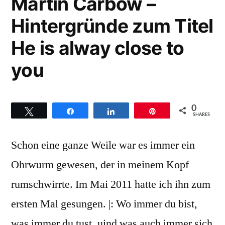
Martin Carbow –
Now
Hintergründe zum Titel
behold
the
He is alway close to
lamb
you
0
Twittern
Teilen
Teilen
Pin
SHARES
Schon eine ganze Weile war es immer ein
Ohrwurm gewesen, der in meinem Kopf
rumschwirrte. Im Mai 2011 hatte ich ihn zum
ersten Mal gesungen. |: Wo immer du bist,
was immer du tust, uind was auch immer sich