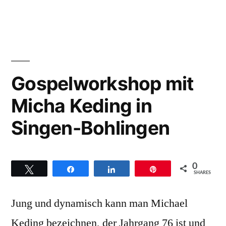
Hans-
Titel
Christian
Deeper
Jochimsen
–
that
Hintergründe
(the
zum
Gospelworkshop mit
ocean)“
Titel
Micha Keding in
Deeper
that
Singen-Bohlingen
(the
ocean)
0
Twittern
Teilen
Teilen
Pin
SHARES
Jung und dynamisch kann man Michael
Keding bezeichnen, der Jahrgang 76 ist und