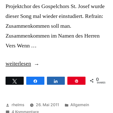
Projektchor des Gospelchors St. Josef wurde
dieser Song mal wieder einstudiert. Refrain:
Zusammenkommen soll man.
Zusammenkommen im Namen des Herren
Vers Wenn …
„Oslo
weiterlesen
Gospel
0
Twittern
Teilen
Teilen
Pin
Choir
SHARES
–
Hintergründe
Veröffentlicht
Veröffentlicht
rhelms
26. Mai 2011
Allgemein
zum
von
zu
unter
4 Kommentare