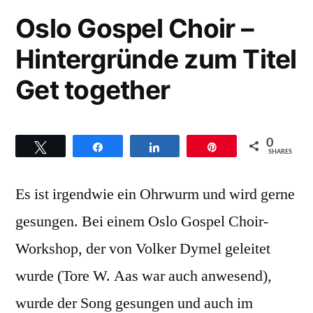
der
fünf
Oslo Gospel Choir –
Campus
Jahre
Hintergründe zum Titel
Fudder
open“
auf
Get together
der
Campus
open
0
Twittern
Teilen
Teilen
Pin
SHARES
Es ist irgendwie ein Ohrwurm und wird gerne
gesungen. Bei einem Oslo Gospel Choir-
Workshop, der von Volker Dymel geleitet
wurde (Tore W. Aas war auch anwesend),
wurde der Song gesungen und auch im