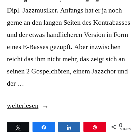
Dipl. Jazzmusiker. Anfangs hat er ja noch
gerne an den langen Seiten des Kontrabasses
und der etwas handlicheren Version in Form
eines E-Basses gezupft. Aber inzwischen
reicht das ihm nicht mehr, das zeigt sich an
seinen 2 Gospelchören, einem Jazzchor und
der …
„Gospelworkshop
weiterlesen
mit
0
Twittern
Teilen
Teilen
Pin
Micha
SHARES