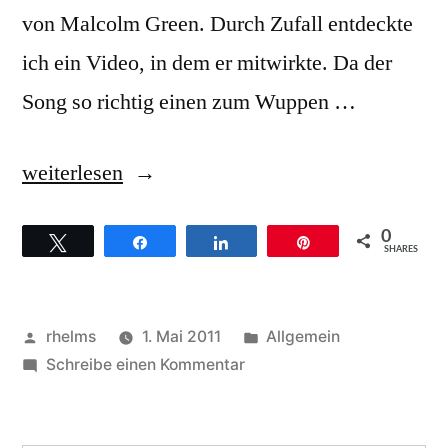
von Malcolm Green. Durch Zufall entdeckte
ich ein Video, in dem er mitwirkte. Da der
Song so richtig einen zum Wuppen …
„Steve
weiterlesen
Wonder
0
Twittern
Teilen
Teilen
Pin
–
SHARES
Hintergründe
zum
Veröffentlicht
Veröffentlicht
rhelms
1. Mai 2011
Allgemein
Titel
von
zu
unter
Schreibe einen Kommentar
Steve
I
Wonder
wish“
–