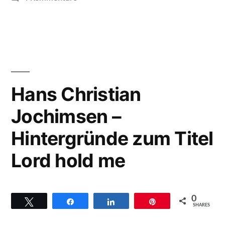
Oslo
Titel
Gospel
Get
Choir
–
together“
Hintergründe
zum
Hans Christian
Titel
Jochimsen –
Get
together
Hintergründe zum Titel
Lord hold me
0
Twittern
Teilen
Teilen
Pin
SHARES