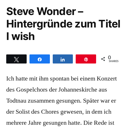
dem
Gospel-
Steve Wonder –
Chor
Generation,
Hintergründe zum Titel
Joyfulvoices
der
und
I wish
ev.
dem
Chor
ref.
der
Kirche
0
ev.
Twittern
Teilen
Teilen
Pin
SHARES
Binningen-
ref.
Kirche
Ich hatte mit ihm spontan bei einem Konzert
Bottmingen
Binningen-
des Gospelchors der Johanneskirche aus
(BL)“
Bottmingen
Todtnau zusammen gesungen. Später war er
(BL)
der Solist des Chores gewesen, in dem ich
mehrere Jahre gesungen hatte. Die Rede ist