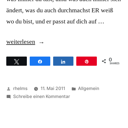
ändert, was du auch durchmachst ER weiß
wo du bist, und er passt auf dich auf …
„Martin
weiterlesen
Carbow
0
Twittern
Teilen
Teilen
Pin
–
SHARES
Hintergründe
zum
Veröffentlicht
Veröffentlicht
rhelms
11. Mai 2011
Allgemein
Titel
von
zu
unter
Schreibe einen Kommentar
Martin
He
Carbow
is
–