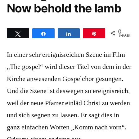
Now behold the lamb
the
sunshine
0
Twittern
Teilen
Teilen
Pin
SHARES
In einer sehr ereignisreichen Szene im Film
„The gospel“ wird dieser Titel von dem in der
Kirche anwesenden Gospelchor gesungen.
Und die Szene ist deswegen so ereignisreich,
weil der neue Pfarrer einläd Christ zu werden
und sich segnen zu lassen. Er sagt dies in
ganz einfachen Worten „Komm nach vorn“.