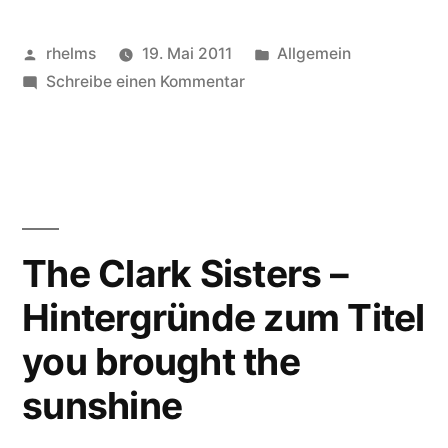
Keding
in
Veröffentlicht
Veröffentlicht
rhelms
19. Mai 2011
Allgemein
Singen-
von
zu
unter
Schreibe einen Kommentar
Gospelworkshop
Bohlingen“
mit
Micha
Keding
in
Singen-
The Clark Sisters –
Bohlingen
Hintergründe zum Titel
you brought the
sunshine