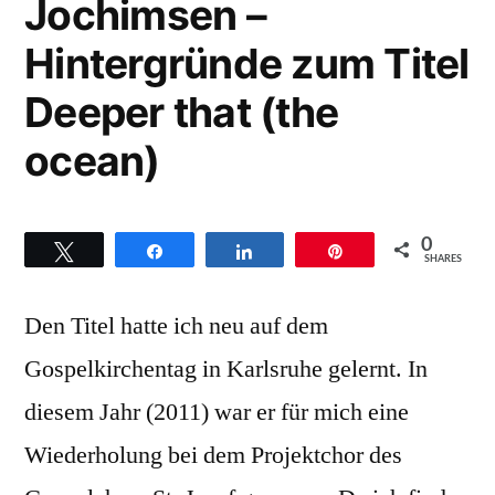
Jochimsen –
Lord
hold
Hintergründe zum Titel
me
Deeper that (the
ocean)
0
Twittern
Teilen
Teilen
Pin
SHARES
Den Titel hatte ich neu auf dem
Gospelkirchentag in Karlsruhe gelernt. In
diesem Jahr (2011) war er für mich eine
Wiederholung bei dem Projektchor des