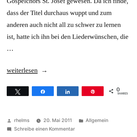
Gospelchors St. Josef gewesen. Da ich finde,
dass der Titel durchaus wuppt und zum
anderen auch nicht all zu schwer zu lernen
ist, hatte ich ihn bei den Liederwünschen, die
…
„Hans-
weiterlesen
Christian
0
Twittern
Teilen
Teilen
Pin
Jochimsen
SHARES
–
Hintergründe
Veröffentlicht
Veröffentlicht
rhelms
20. Mai 2011
Allgemein
zum
von
zu
unter
Schreibe einen Kommentar