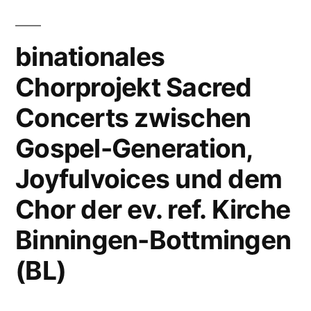
Hintergründe
alway
zum
close
Titel
binationales
to
He
Chorprojekt Sacred
is
you“
alway
Concerts zwischen
close
to
Gospel-Generation,
you
Joyfulvoices und dem
Chor der ev. ref. Kirche
Binningen-Bottmingen
(BL)