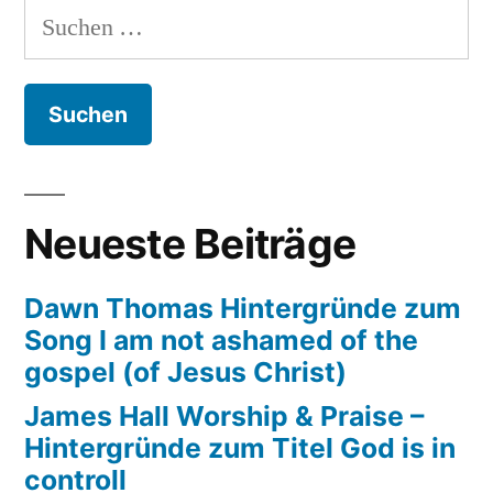
Suchen
Hintergründe
nach:
zum
Titel
I
wish
Neueste Beiträge
Dawn Thomas Hintergründe zum
Song I am not ashamed of the
gospel (of Jesus Christ)
James Hall Worship & Praise –
Hintergründe zum Titel God is in
controll