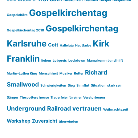
es schaffen
Galakonzert
Glauben
Gospel
Gospelchor
Gospelkirchentag
Gospelchöre
Gospelkirchentag
Gospelkirchentag 2018
Karlsruhe
Kirk
Gott
Halleluja
Hautfarbe
Franklin
lieben
Lobpreis
Lockdown
Mama kommt und hilft
Richard
Martin-Luther King
Menschheit
Musiker
Retter
Smallwood
Schwierigkeiten
Sieg
Sinnflut
Situation
stark sein
Sänger
The potters house
Trauerfeier für einen Verstorbenen
Underground Railroad
vertrauen
Weihnachtszeit
Workshop
Zuversicht
überwinden