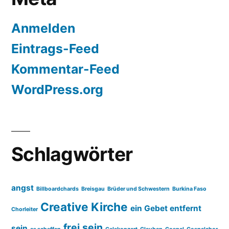
Anmelden
Eintrags-Feed
Kommentar-Feed
WordPress.org
Schlagwörter
angst
Billboardchards
Breisgau
Brüder und Schwestern
Burkina Faso
Creative Kirche
ein Gebet entfernt
Chorleiter
frei sein
sein