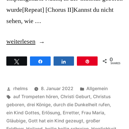
wurde[Repeat] [Chorus II]Kannst du nicht
sehen, wie …
„Kirk
weiterlesen
Franklin
0
Twittern
Teilen
Teilen
Pin
–
SHARES
Hintergründe
zum
Veröffentlicht
Veröffentlicht
rhelms
8. Januar 2022
Allgemein
Titel
von
Schlagwörter:
unter
auf Trompeten hören
,
Christi Geburt
,
Christus
geboren
,
drei Könige
,
durch die Dunkelheit rufen
,
The
ein Kind Gottes
,
Erlösung
,
Erretter
,
Frau Maria
,
night
Gläubige
,
Gott hat ein Kind gezeugt
,
großer
Feldherr
,
Heiland
,
heilig heilig schreien
,
Herrlichkeit