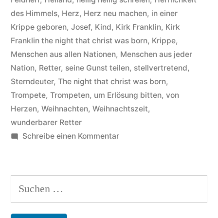
that
des Himmels
,
Herz
,
Herz neu machen
,
in einer
christ
Krippe geboren
,
Josef
,
Kind
,
Kirk Franklin
,
Kirk
was
Franklin the night that christ was born
,
Krippe
,
Menschen aus allen Nationen
,
Menschen aus jeder
born“
Nation
,
Retter
,
seine Gunst teilen
,
stellvertretend
,
Sterndeuter
,
The night that christ was born
,
Trompete
,
Trompeten
,
um Erlösung bitten
,
von
Herzen
,
Weihnachten
,
Weihnachtszeit
,
wunderbarer Retter
zu
Schreibe einen Kommentar
Kirk
Franklin
–
Suchen
Hintergründe
nach:
zum
Titel