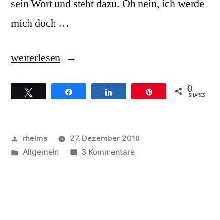
sein Wort und steht dazu. Oh nein, ich werde
mich doch …
„Fred
weiterlesen
Hammond
0
Twittern
Teilen
Teilen
Pin
–
SHARES
Hintergründe
zum
Veröffentlicht
rhelms
27. Dezember 2010
Titel
von
Veröffentlicht
zu
Allgemein
3 Kommentare
unter
Fred
„No
Hammond
weapon““
–
Hintergründe