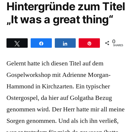
Hintergründe zum Titel
News“
„It was a great thing“
0
Twittern
Teilen
Teilen
Pin
SHARES
Gelernt hatte ich diesen Titel auf dem
Gospelworkshop mit Adrienne Morgan-
Hammond in Kirchzarten. Ein typischer
Ostergospel, da hier auf Golgatha Bezug
genommen wird. Der Herr hatte mir all meine
Sorgen genommen. Und als ich ihn verließ,