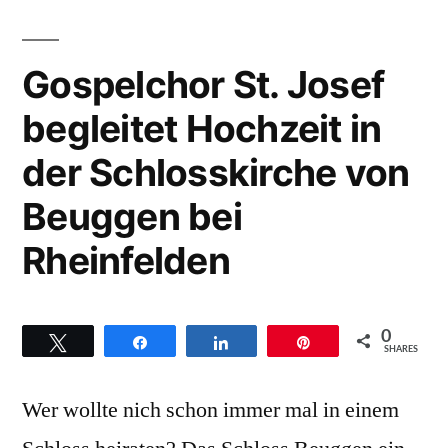
–
der
Golden
Adelhauser
Harps
Gospelchor St. Josef
Kirche,
gospelt
begleitet Hochzeit in
in
Freiburg“
der
der Schlosskirche von
Adelhauser
Kirche,
Beuggen bei
Freiburg
Rheinfelden
0
Twittern
Teilen
Teilen
Pin
SHARES
Wer wollte nich schon immer mal in einem