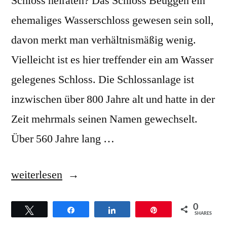
Schloss heiraten? Das Schloss Beuggen ein
ehemaliges Wasserschloss gewesen sein soll,
davon merkt man verhältnismäßig wenig.
Vielleicht ist es hier treffender ein am Wasser
gelegenes Schloss. Die Schlossanlage ist
inzwischen über 800 Jahre alt und hatte in der
Zeit mehrmals seinen Namen gewechselt.
Über 560 Jahre lang …
„Gospelchor
weiterlesen
St.
0
Twittern
Teilen
Teilen
Pin
Josef
SHARES