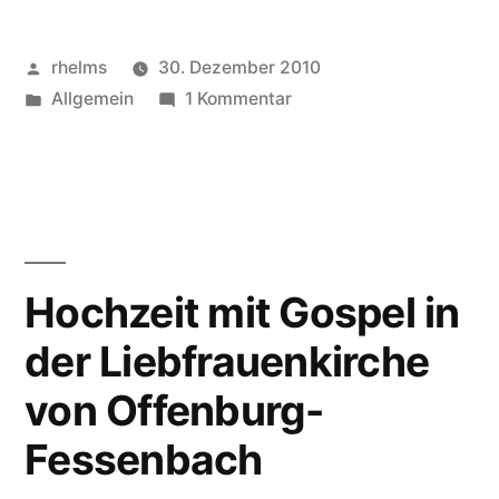
begleitet
Hochzeit
Veröffentlicht
rhelms
30. Dezember 2010
in
von
Veröffentlicht
zu
Allgemein
1 Kommentar
unter
Gospelchor
der
St.
Schlosskirche
Josef
begleitet
von
Hochzeit
Beuggen
in
Hochzeit mit Gospel in
bei
der
der Liebfrauenkirche
Schlosskirche
Rheinfelden“
von
von Offenburg-
Beuggen
bei
Fessenbach
Rheinfelden