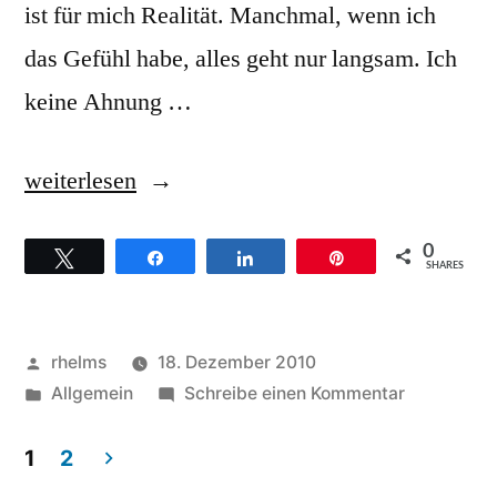
ist für mich Realität. Manchmal, wenn ich
das Gefühl habe, alles geht nur langsam. Ich
keine Ahnung …
„John
weiterlesen
P.
0
Twittern
Teilen
Teilen
Pin
Kee
SHARES
–
Hintergründe
Veröffentlicht
rhelms
18. Dezember 2010
zum
von
Veröffentlicht
zu
Allgemein
Schreibe einen Kommentar
unter
John
Titel
P.
1
2
„Jesus
Kee