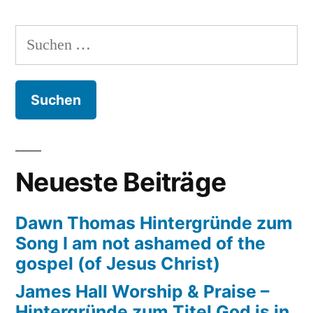
Seitennummerierung
–
is
der
Hintergrün
Suchen
real““
zum
Beiträge
nach:
Titel
„Jesus
is
real“
Neueste Beiträge
Dawn Thomas Hintergründe zum
Song I am not ashamed of the
gospel (of Jesus Christ)
James Hall Worship & Praise –
Hintergründe zum Titel God is in