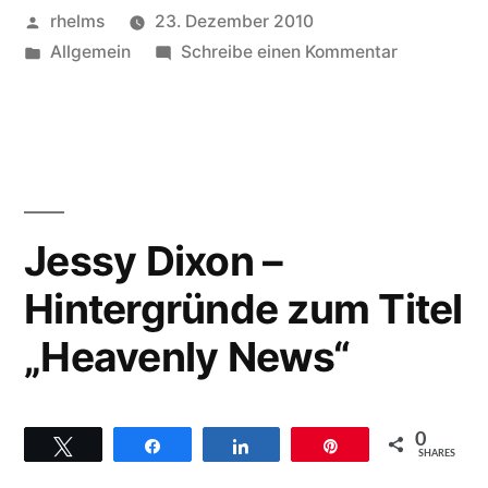
Hintergründe
Veröffentlicht
rhelms
23. Dezember 2010
zum
von
Veröffentlicht
zu
Allgemein
Schreibe einen Kommentar
unter
Dorinda
Titel
Clark
„So
Cole
–
many
Hintergrün
times““
zum
Jessy Dixon –
Titel
Hintergründe zum Titel
„So
many
„Heavenly News“
times“
0
Twittern
Teilen
Teilen
Pin
SHARES