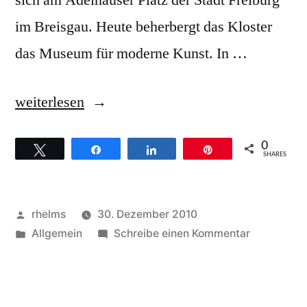
sich am Adelhauser Platz der Stadt Freiburg
im Breisgau. Heute beherbergt das Kloster
das Museum für moderne Kunst. In …
„Gospelhochzeit
weiterlesen
hinter
0
Twittern
Teilen
Teilen
Pin
Klostermauern
SHARES
–
Golden
Veröffentlicht
rhelms
30. Dezember 2010
Harps
von
Veröffentlicht
zu
Allgemein
Schreibe einen Kommentar
unter
Gospelhoch
gospelt
hinter
in
Klostermau