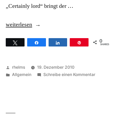
„Certainly lord“ bringt der …
„Die
weiterlesen
aktuelle
0
Twittern
Teilen
Teilen
Pin
CD
SHARES
„Oh
happy
Veröffentlicht
rhelms
19. Dezember 2010
day“
von
Veröffentlicht
zu
Allgemein
Schreibe einen Kommentar
unter
Die
des
aktuelle
Soulvation
CD
„Oh
Chor
happy
aus