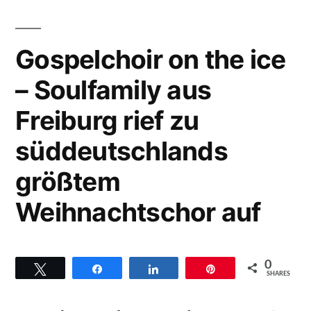
Hintergrün
a
zum
great
Titel
Gospelchoir on the ice
thing““
„It
– Soulfamily aus
was
a
Freiburg rief zu
great
thing“
süddeutschlands
größtem
Weihnachtschor auf
0
Twittern
Teilen
Teilen
Pin
SHARES