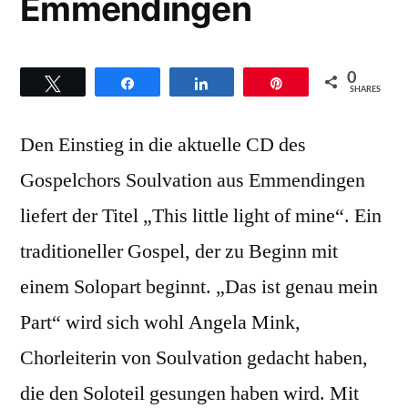
auf“
Emmendingen
größtem
Weihnacht
auf
0
Twittern
Teilen
Teilen
Pin
SHARES
Den Einstieg in die aktuelle CD des
Gospelchors Soulvation aus Emmendingen
liefert der Titel „This little light of mine“. Ein
traditioneller Gospel, der zu Beginn mit
einem Solopart beginnt. „Das ist genau mein
Part“ wird sich wohl Angela Mink,
Chorleiterin von Soulvation gedacht haben,
die den Soloteil gesungen haben wird. Mit