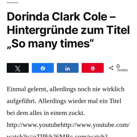
zum
Titel
Dorinda Clark Cole –
„No
Hintergründe zum Titel
weapon“
„So many times“
0
Twittern
Teilen
Teilen
Pin
SHARES
Einmal gelernt, allerdings noch nie wirklich
aufgeführt. Allerdings wieder mal ein Titel
bei dem alles in einem zuckt.
http://www.youtubehttp://www.youtube.com/
watch?v=oTlPkh26MBc.com/watch?