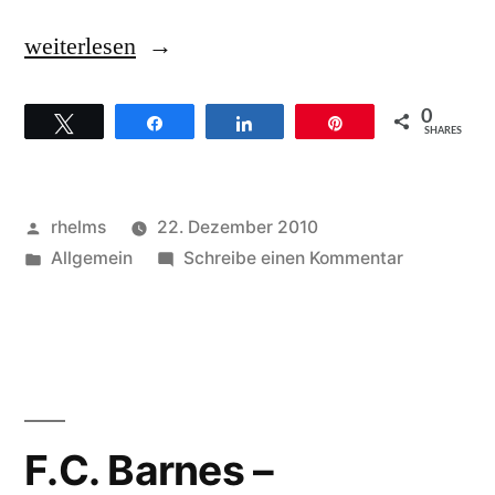
„Jessy
weiterlesen
Dixon
0
Twittern
Teilen
Teilen
Pin
–
SHARES
Hintergründe
zum
Veröffentlicht
rhelms
22. Dezember 2010
Titel
von
Veröffentlicht
zu
Allgemein
Schreibe einen Kommentar
unter
Jessy
„Heavenly
Dixon
News““
–
Hintergrün
zum
Titel
F.C. Barnes –
„Heavenly