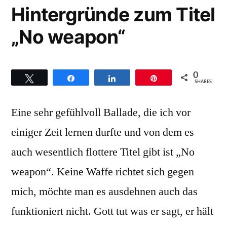
Hintergründe zum Titel
Offenburg-
Fessenbach
„No weapon“
0
Twittern
Teilen
Teilen
Pin
SHARES
Eine sehr gefühlvoll Ballade, die ich vor
einiger Zeit lernen durfte und von dem es
auch wesentlich flottere Titel gibt ist „No
weapon“. Keine Waffe richtet sich gegen
mich, möchte man es ausdehnen auch das
funktioniert nicht. Gott tut was er sagt, er hält