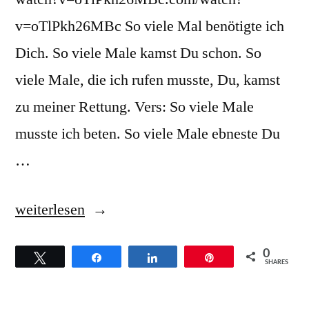
v=oTlPkh26MBc So viele Mal benötigte ich
Dich. So viele Male kamst Du schon. So
viele Male, die ich rufen musste, Du, kamst
zu meiner Rettung. Vers: So viele Male
musste ich beten. So viele Male ebneste Du
…
„Dorinda
weiterlesen
Clark
0
Twittern
Teilen
Teilen
Pin
Cole
SHARES
–