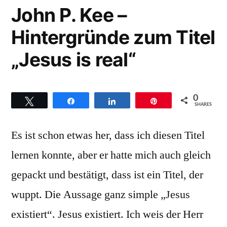
day“
John P. Kee –
Emmendingen“
des
Hintergründe zum Titel
Soulvation
Chor
„Jesus is real“
aus
Emmendin
0
Twittern
Teilen
Teilen
Pin
SHARES
Es ist schon etwas her, dass ich diesen Titel
lernen konnte, aber er hatte mich auch gleich
gepackt und bestätigt, dass ist ein Titel, der
wuppt. Die Aussage ganz simple „Jesus
existiert“. Jesus existiert. Ich weis der Herr