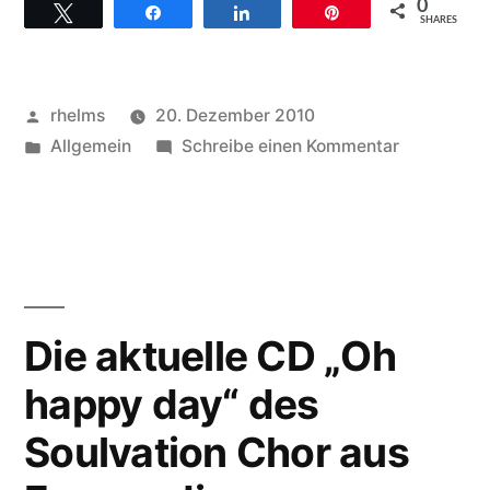
0
Twittern
Teilen
Teilen
Pin
the
SHARES
ice
–
Veröffentlicht
rhelms
20. Dezember 2010
Soulfamily
von
Veröffentlicht
zu
Allgemein
Schreibe einen Kommentar
unter
Gospelchoi
aus
on
Freiburg
the
ice
rief
–
zu
Soulfamily
Die aktuelle CD „Oh
süddeutschlands
aus
happy day“ des
Freiburg
größtem
rief
Soulvation Chor aus
Weihnachtschor
zu
süddeutsc