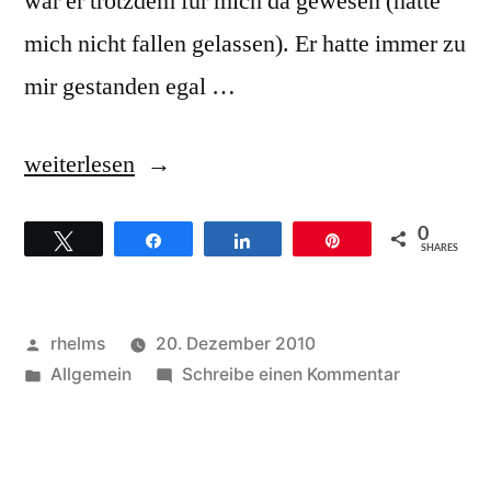
war er trotzdem für mich da gewesen (hatte
mich nicht fallen gelassen). Er hatte immer zu
mir gestanden egal …
„F.C.
weiterlesen
Barnes
0
Twittern
Teilen
Teilen
Pin
–
SHARES
Hintergründe
zum
Veröffentlicht
rhelms
20. Dezember 2010
Titel
von
Veröffentlicht
zu
Allgemein
Schreibe einen Kommentar
unter
F.C.
„It
Barnes
was
–