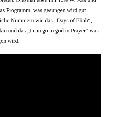
ieten. Diesmal eben mit Tore W. Aas und
 das Programm, was gesungen wird gut
liche Nummern wie das „Days of Eliah“,
n und das „I can go to god in Prayer“ was
gen wird.