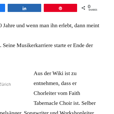
mit
0
en
Teilen
Pin
Calvin
SHARES
Bridges
 Jahre und wenn man ihn erlebt, dann meint
und
Tore
W.
0. Seine Musikerkarriere starte er Ende der
Aas
in
Kehl
bei
Aus der Wiki ist zu
Straßburg
entnehmen, dass er
Zürich
Chorleiter vom Faith
Tabernacle Choir ist. Selber
ospelsänger, Songwriter und Workshopleiter