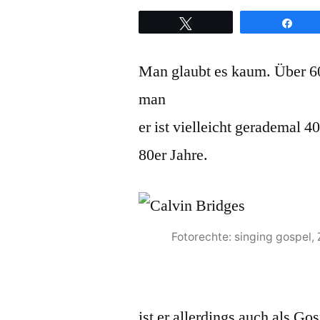
Twittern
Teil
Man glaubt es kaum. Über 60
man
er ist vielleicht gerademal 4
80er Jahre.
Fotorechte: singing gospel, 
ist er allerdings auch als G