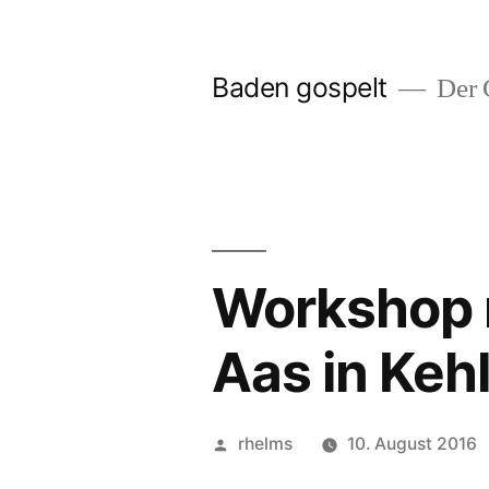
Zum
Inhalt
Baden gospelt
Der G
springen
Workshop m
Aas in Keh
Veröffentlicht
rhelms
10. August 2016
von