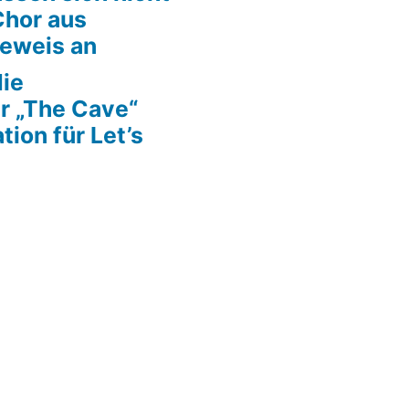
Chor aus
Beweis an
die
r „The Cave“
tion für Let’s