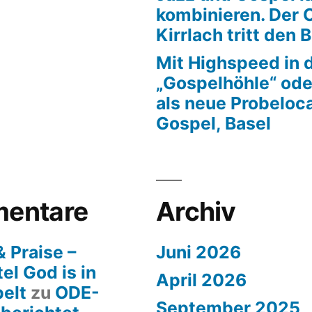
kombinieren. Der 
Kirrlach tritt den 
Mit Highspeed in 
„Gospelhöhle“ ode
als neue Probeloca
Gospel, Basel
entare
Archiv
 Praise –
Juni 2026
el God is in
April 2026
pelt
zu
ODE-
September 2025