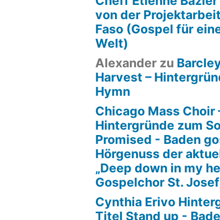
Cheff Etienne Bazier
von der Projektarbeit
Faso (Gospel für ein
Welt)
Alexander
zu
Barcle
Harvest – Hintergrün
Hymn
Chicago Mass Choir 
Hintergründe zum S
Promised - Baden go
Hörgenuss der aktue
„Deep down in my he
Gospelchor St. Josef
Cynthia Erivo Hinte
Titel Stand up - Bad