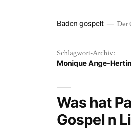
Zum
Inhalt
Baden gospelt
Der G
springen
Schlagwort-Archiv:
Monique Ange-Herti
Was hat Par
Gospel n L