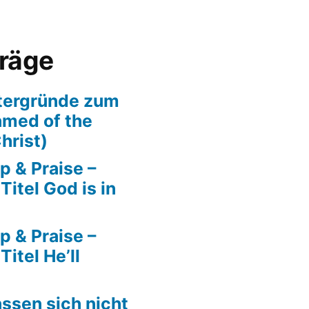
träge
tergründe zum
amed of the
hrist)
p & Praise –
itel God is in
p & Praise –
itel He’ll
ssen sich nicht