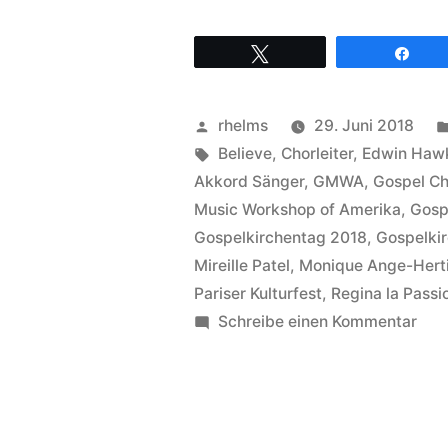
hat
Twittern
Teil
Paris
mit
Veröffentlicht
rhelms
29. Juni 2018
Karlsruhe
von
Schlagwörter:
Believe
,
Chorleiter
,
Edwin Haw
zu
Akkord Sänger
,
GMWA
,
Gospel Ch
Music Workshop of Amerika
,
Gosp
tun,
Gospelkirchentag 2018
,
Gospelkir
Gospel
Mireille Patel
,
Monique Ange-Hert
n
Pariser Kulturfest
,
Regina la Passi
zu
Schreibe einen Kommentar
Life
Was
Harmony
hat
Pari
beim
mit