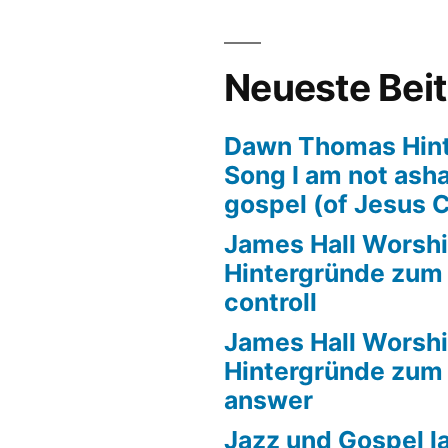
sruhe
Neueste Bei
pel
Dawn Thomas Hin
Song I am not ash
mony
gospel (of Jesus C
m
pelkirchentag
James Hall Worshi
Hintergründe zum T
controll
James Hall Worshi
Hintergründe zum T
answer
Jazz und Gospel la