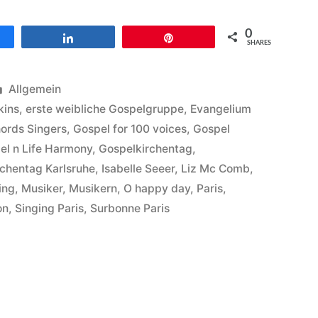
0
en
Teilen
Pin
SHARES
Veröffentlicht
Allgemein
unter
kins
,
erste weibliche Gospelgruppe
,
Evangelium
ords Singers
,
Gospel for 100 voices
,
Gospel
el n Life Harmony
,
Gospelkirchentag
,
chentag Karlsruhe
,
Isabelle Seeer
,
Liz Mc Comb
,
ing
,
Musiker
,
Musikern
,
O happy day
,
Paris
,
on
,
Singing Paris
,
Surbonne Paris
s