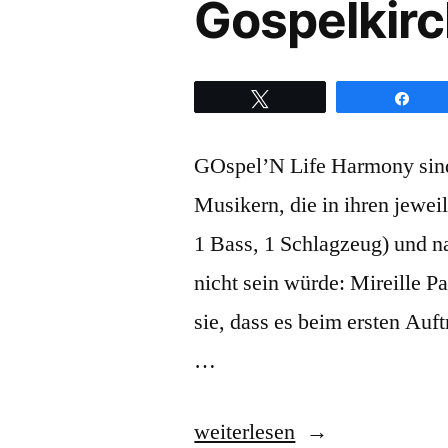
Gospelkir
Twittern
Teil
GOspel’N Life Harmony sind 
Musikern, die in ihren jewe
1 Bass, 1 Schlagzeug) und na
nicht sein würde: Mireille Pa
sie, dass es beim ersten Auf
…
„Was
weiterlesen