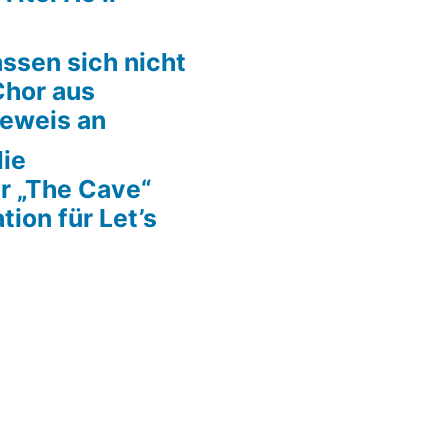
ssen sich nicht
Chor aus
Beweis an
die
r „The Cave“
tion für Let’s