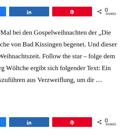
0
en
Teilen
Pin
SHARES
n Mal bei den Gospelweihnachten der „Die
irche von Bad Kissingen begenet. Und dieser
 Weihnachtszeit. Follow the star – folge dem
rg Wöltche ergibt sich folgender Text: Ein
uszuführen aus Verzweiflung, um dir …
0
en
Teilen
Pin
SHARES