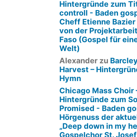
Hintergründe zum Tit
controll - Baden gos
Cheff Etienne Bazier
von der Projektarbeit
Faso (Gospel für ein
Welt)
Alexander
zu
Barcle
Harvest – Hintergrün
Hymn
Chicago Mass Choir 
Hintergründe zum S
Promised - Baden go
Hörgenuss der aktue
„Deep down in my he
Gospelchor St. Josef