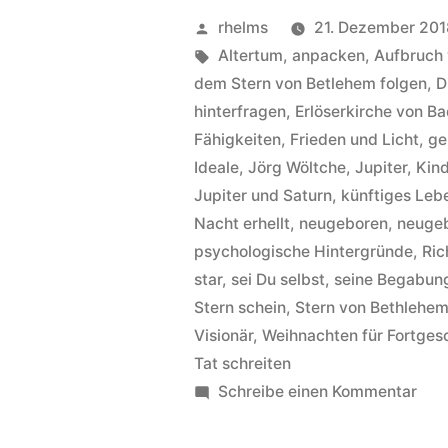
Hintergründe
Veröffentlicht
rhelms
21. Dezember 201
zum
von
Schlagwörter:
Altertum
,
anpacken
,
Aufbruch
Titel
dem Stern von Betlehem folgen
,
D
hinterfragen
,
Erlöserkirche von B
follow
Fähigkeiten
,
Frieden und Licht
,
ge
the
Ideale
,
Jörg Wöltche
,
Jupiter
,
Kind
star“
Jupiter und Saturn
,
künftiges Leb
Nacht erhellt
,
neugeboren
,
neuge
psychologische Hintergründe
,
Ric
star
,
sei Du selbst
,
seine Begabun
Stern schein
,
Stern von Bethlehe
Visionär
,
Weihnachten für Fortges
Tat schreiten
zu
Schreibe einen Kommentar
Ric
Sma