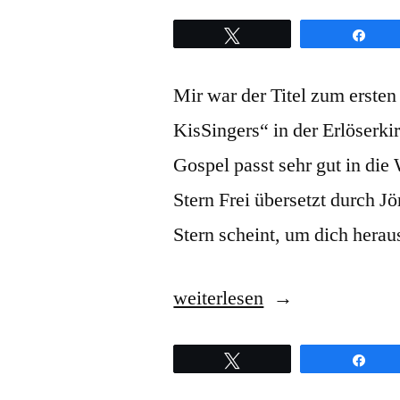
Twittern
Teil
Mir war der Titel zum erste
KisSingers“ in der Erlöserk
Gospel passt sehr gut in die
Stern Frei übersetzt durch Jö
Stern scheint, um dich hera
„Richard
weiterlesen
Smallwood
Twittern
Teil
–