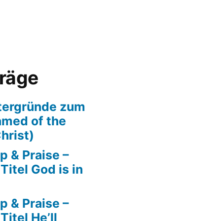
träge
tergründe zum
amed of the
hrist)
p & Praise –
itel God is in
p & Praise –
itel He’ll