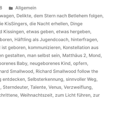
Veröffentlicht
8
Allgemein
unter
 wagen
,
Delikte
,
dem Stern nach Betlehem folgen
,
ie KisSingers
,
die Nacht erhellen
,
Dinge
ad Kissingen
,
etwas geben
,
etwas hergeben
,
boren
,
Häftling als Jugendcoach
,
hinterfragen
,
 ist geboren
,
kommunizieren
,
Konstellation aus
en gestalten
,
man selbst sein
,
Matthäus 2
,
Mond
,
borenes Baby
,
neugeborenes Kind
,
opfern
,
hard Smallwood
,
Richard Smallwood follow the
g entdecken
,
Selbsterkennung
,
sinnvoller Weg
,
m
,
Sterndeuter
,
Talente
,
Venus
,
Verzweiflung
,
chrittene
,
Weihnachtszeit
,
zum Licht führen
,
zur
hard
llwood