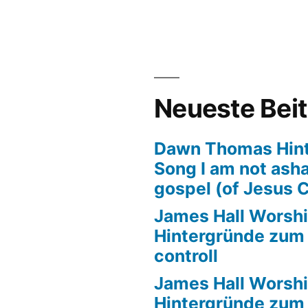
tergründe
m
l
ow
Neueste Bei
Dawn Thomas Hin
Song I am not ash
gospel (of Jesus C
James Hall Worshi
Hintergründe zum T
controll
James Hall Worshi
Hintergründe zum T