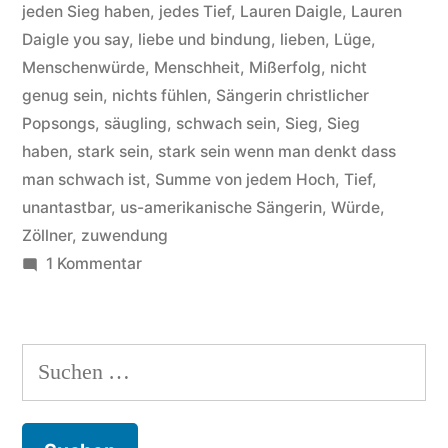
jeden Sieg haben
,
jedes Tief
,
Lauren Daigle
,
Lauren
Daigle you say
,
liebe und bindung
,
lieben
,
Lüge
,
Menschenwürde
,
Menschheit
,
Mißerfolg
,
nicht
genug sein
,
nichts fühlen
,
Sängerin christlicher
Popsongs
,
säugling
,
schwach sein
,
Sieg
,
Sieg
haben
,
stark sein
,
stark sein wenn man denkt dass
man schwach ist
,
Summe von jedem Hoch
,
Tief
,
unantastbar
,
us-amerikanische Sängerin
,
Würde
,
Zöllner
,
zuwendung
zu
1 Kommentar
Lauren
Daigle,
Hintergründe
Suchen
zum
nach:
Titel
„You