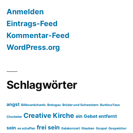
Anmelden
Eintrags-Feed
Kommentar-Feed
WordPress.org
Schlagwörter
angst
Billboardchards
Breisgau
Brüder und Schwestern
Burkina Faso
Creative Kirche
ein Gebet entfernt
Chorleiter
frei sein
sein
es schaffen
Galakonzert
Glauben
Gospel
Gospelchor