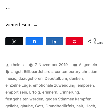
…
„Lauren
weiterlesen
Daigle,
0
Twittern
Teilen
Teilen
Pin
Hintergründe
SHARES
zum
Titel
Veröffentlicht
Veröffentlicht
rhelms
7. November 2019
Allgemein
„You
von
Schlagwörter:
unter
angst
,
Billboardchards
,
contemporary christian
music
,
dazugehören
,
Debutalbum
,
denken
,
say““
einzelne Lüge
,
emotionale zuwendung
,
empören
,
empört sein
,
Erfolg
,
erinnern
,
Erinnerung
,
festgehalten werden
,
gegen Stimmen kämpfen
,
geliebt
,
glaube
,
Gott
,
Grundbedürfnis
,
halt
,
Hoch
,