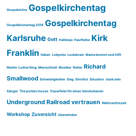
Gospelkirchentag
Gospelchöre
Gospelkirchentag
Gospelkirchentag 2018
Karlsruhe
Kirk
Gott
Halleluja
Hautfarbe
Franklin
lieben
Lobpreis
Lockdown
Mama kommt und hilft
Richard
Martin-Luther King
Menschheit
Musiker
Retter
Smallwood
Schwierigkeiten
Sieg
Sinnflut
Situation
stark sein
Sänger
The potters house
Trauerfeier für einen Verstorbenen
Underground Railroad
vertrauen
Weihnachtszeit
Workshop
Zuversicht
überwinden