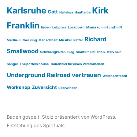
Karlsruhe
Kirk
Gott
Halleluja
Hautfarbe
Franklin
lieben
Lobpreis
Lockdown
Mama kommt und hilft
Richard
Martin-Luther King
Menschheit
Musiker
Retter
Smallwood
Schwierigkeiten
Sieg
Sinnflut
Situation
stark sein
Sänger
The potters house
Trauerfeier für einen Verstorbenen
Underground Railroad
vertrauen
Weihnachtszeit
Workshop
Zuversicht
überwinden
Baden gospelt
,
Stolz präsentiert von WordPress.
Entstehung des Spirituals