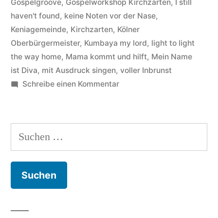
Gospelgroove
,
Gospelworkshop Kirchzarten
,
I still
im
haven't found
,
keine Noten vor der Nase
,
Breisgau
Keniagemeinde
,
Kirchzarten
,
Kölner
zu
Oberbürgermeister
,
Kumbaya my lord
,
light to light
the way home
,
Mama kommt und hilft
,
Mein Name
gegen“
ist Diva
,
mit Ausdruck singen
,
voller Inbrunst
zu
Schreibe einen Kommentar
Aus
Kirchzarten
wurde
Suchen
Dreisam3,
nach:
Adrienne
Morgan-
Hammond
weiterhin
im