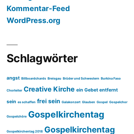
Kommentar-Feed
WordPress.org
Schlagwörter
angst
Billboardchards
Breisgau
Brüder und Schwestern
Burkina Faso
Creative Kirche
ein Gebet entfernt
Chorleiter
frei sein
sein
es schaffen
Galakonzert
Glauben
Gospel
Gospelchor
Gospelkirchentag
Gospelchöre
Gospelkirchentag
Gospelkirchentag 2018