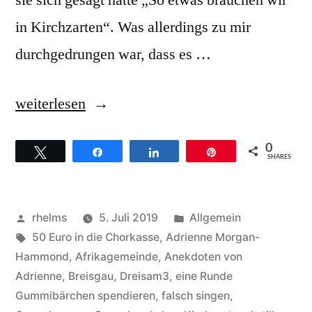
sie sich gesagt hatte „So etwas brauchen wir
in Kirchzarten“. Was allerdings zu mir
durchgedrungen war, dass es …
„Aus
weiterlesen
Kirchzarten
0
Twittern
Teilen
Teilen
Pin
wurde
SHARES
Dreisam3,
Adrienne
Veröffentlicht
Veröffentlicht
rhelms
5. Juli 2019
Allgemein
Morgan-
von
Schlagwörter:
unter
50 Euro in die Chorkasse
,
Adrienne Morgan-
Hammond
,
Afrikagemeinde
,
Anekdoten von
Hammond
Adrienne
,
Breisgau
,
Dreisam3
,
eine Runde
weiterhin
Gummibärchen spendieren
,
falsch singen
,