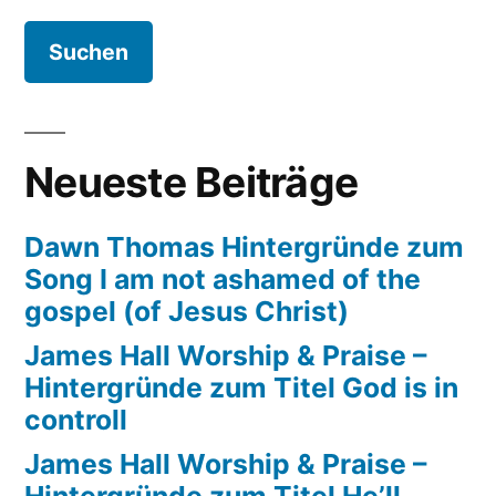
Song
My
hope
is
in
Neueste Beiträge
you
Dawn Thomas Hintergründe zum
Song I am not ashamed of the
gospel (of Jesus Christ)
James Hall Worship & Praise –
Hintergründe zum Titel God is in
controll
James Hall Worship & Praise –