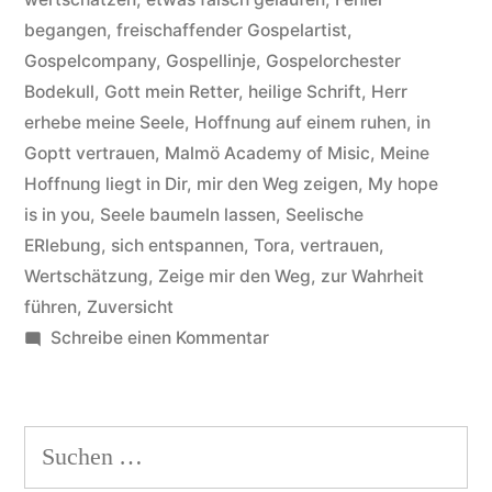
is
begangen
,
freischaffender Gospelartist
,
in
Gospelcompany
,
Gospellinje
,
Gospelorchester
you“
Bodekull
,
Gott mein Retter
,
heilige Schrift
,
Herr
erhebe meine Seele
,
Hoffnung auf einem ruhen
,
in
Goptt vertrauen
,
Malmö Academy of Misic
,
Meine
Hoffnung liegt in Dir
,
mir den Weg zeigen
,
My hope
is in you
,
Seele baumeln lassen
,
Seelische
ERlebung
,
sich entspannen
,
Tora
,
vertrauen
,
Wertschätzung
,
Zeige mir den Weg
,
zur Wahrheit
führen
,
Zuversicht
zu
Schreibe einen Kommentar
Anna
Weister-
Anderson
Suchen
Hintergründe
nach:
zum