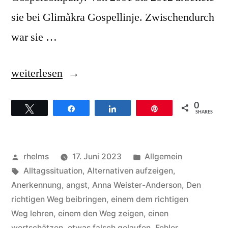
sie bei Glimåkra Gospellinje. Zwischendurch
war sie …
„Anna
weiterlesen
Weister-
0
Twittern
Teilen
Teilen
Pin
Anderson
SHARES
Hintergründe
zum
Veröffentlicht
Veröffentlicht
rhelms
17. Juni 2023
Allgemein
Song
von
Schlagwörter:
unter
Alltagssituation
,
Alternativen aufzeigen
,
Anerkennung
,
angst
,
Anna Weister-Anderson
,
Den
My
richtigen Weg beibringen
,
einem dem richtigen
hope
Weg lehren
,
einem den Weg zeigen
,
einen
wertschätzen
,
etwas falsch gelaufen
,
Fehler