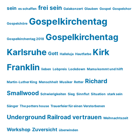
frei sein
sein
es schaffen
Galakonzert
Glauben
Gospel
Gospelchor
Gospelkirchentag
Gospelchöre
Gospelkirchentag
Gospelkirchentag 2018
Karlsruhe
Kirk
Gott
Halleluja
Hautfarbe
Franklin
lieben
Lobpreis
Lockdown
Mama kommt und hilft
Richard
Martin-Luther King
Menschheit
Musiker
Retter
Smallwood
Schwierigkeiten
Sieg
Sinnflut
Situation
stark sein
Sänger
The potters house
Trauerfeier für einen Verstorbenen
Underground Railroad
vertrauen
Weihnachtszeit
Workshop
Zuversicht
überwinden