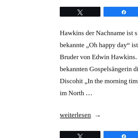
Twittern
Teil
Hawkins der Nachname ist si
bekannte „Oh happy day“ ist 
Bruder von Edwin Hawkins. 
bekannten Gospelsängerin di
Discohit „In the morning tim
im North …
„Walter
weiterlesen
Hawkins
Twittern
Teil