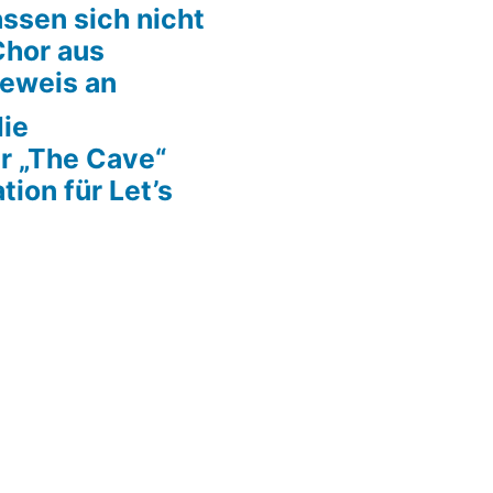
ssen sich nicht
Chor aus
Beweis an
die
r „The Cave“
tion für Let’s