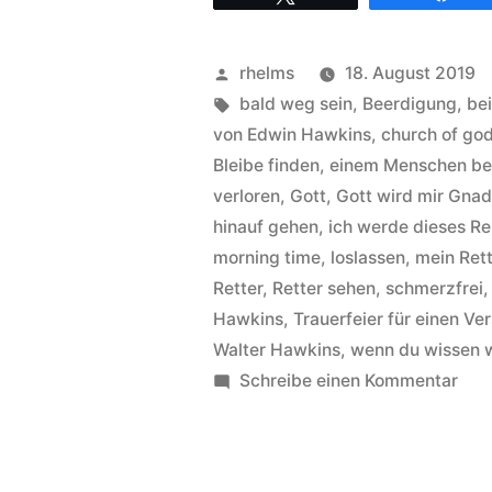
–
Hintergründe
Veröffentlicht
rhelms
18. August 2019
zum
von
Schlagwörter:
bald weg sein
,
Beerdigung
,
be
Titel
von Edwin Hawkins
,
church of god
Bleibe finden
,
einem Menschen b
Goin‘
verloren
,
Gott
,
Gott wird mir Gna
up
hinauf gehen
,
ich werde dieses Re
yonder“
morning time
,
loslassen
,
mein Rett
Retter
,
Retter sehen
,
schmerzfrei
Hawkins
,
Trauerfeier für einen Ve
Walter Hawkins
,
wenn du wissen w
zu
Schreibe einen Kommentar
Wal
Haw
–