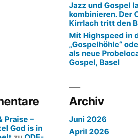
Jazz und Gospel la
kombinieren. Der 
Kirrlach tritt den 
Mit Highspeed in 
„Gospelhöhle“ ode
als neue Probeloca
Gospel, Basel
entare
Archiv
 Praise –
Juni 2026
el God is in
April 2026
pelt
zu
ODE-