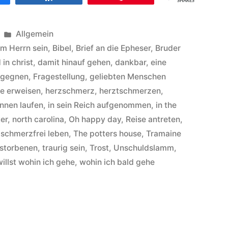
SHARES
Veröffentlicht
Allgemein
unter
im Herrn sein
,
Bibel
,
Brief an die Epheser
,
Bruder
 in christ
,
damit hinauf gehen
,
dankbar
,
eine
egegnen
,
Fragestellung
,
geliebten Menschen
de erweisen
,
herzschmerz
,
herztschmerzen
,
nnen laufen
,
in sein Reich aufgenommen
,
in the
er
,
north carolina
,
Oh happy day
,
Reise antreten
,
,
schmerzfrei leben
,
The potters house
,
Tramaine
rstorbenen
,
traurig sein
,
Trost
,
Unschuldslamm
,
illst wohin ich gehe
,
wohin ich bald gehe
ter
kins