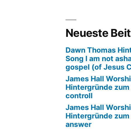
tergründe
m
l
‘
Neueste Bei
der
Dawn Thomas Hin
Song I am not ash
gospel (of Jesus C
James Hall Worshi
Hintergründe zum T
controll
James Hall Worshi
Hintergründe zum T
answer