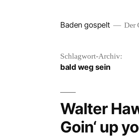
Zum
Inhalt
Baden gospelt
Der G
springen
Schlagwort-Archiv:
bald weg sein
Walter Haw
Goin‘ up y