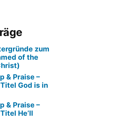
träge
tergründe zum
amed of the
hrist)
p & Praise –
itel God is in
p & Praise –
itel He’ll