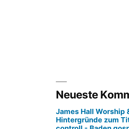
Neueste Komm
James Hall Worship &
Hintergründe zum Tit
controll - Baden gos