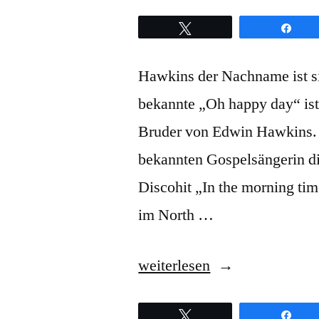
Twittern
Teil
Hawkins der Nachname ist si
bekannte „Oh happy day“ ist 
Bruder von Edwin Hawkins. 
bekannten Gospelsängerin di
Discohit „In the morning tim
im North …
„Walter
weiterlesen
Hawkins
Twittern
Teil