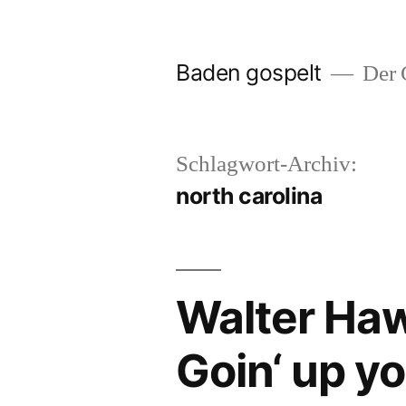
Zum
Inhalt
Baden gospelt
Der G
springen
Schlagwort-Archiv:
north carolina
Walter Haw
Goin‘ up y