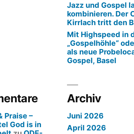
Jazz und Gospel la
kombinieren. Der 
Kirrlach tritt den 
Mit Highspeed in 
„Gospelhöhle“ ode
als neue Probeloca
Gospel, Basel
entare
Archiv
 Praise –
Juni 2026
el God is in
April 2026
pelt
zu
ODE-