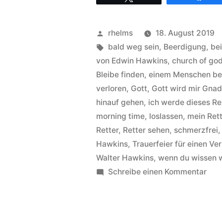
–
Hintergründe
Veröffentlicht
rhelms
18. August 2019
zum
von
Schlagwörter:
bald weg sein
,
Beerdigung
,
be
Titel
von Edwin Hawkins
,
church of god
Bleibe finden
,
einem Menschen b
Goin‘
verloren
,
Gott
,
Gott wird mir Gna
up
hinauf gehen
,
ich werde dieses Re
yonder“
morning time
,
loslassen
,
mein Rett
Retter
,
Retter sehen
,
schmerzfrei
Hawkins
,
Trauerfeier für einen Ve
Walter Hawkins
,
wenn du wissen w
zu
Schreibe einen Kommentar
Wal
Haw
–