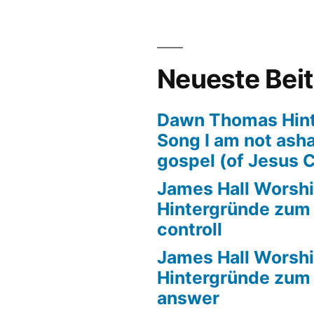
tergründe
m
l
‘
Neueste Bei
der
Dawn Thomas Hin
Song I am not ash
gospel (of Jesus C
James Hall Worshi
Hintergründe zum T
controll
James Hall Worshi
Hintergründe zum T
answer