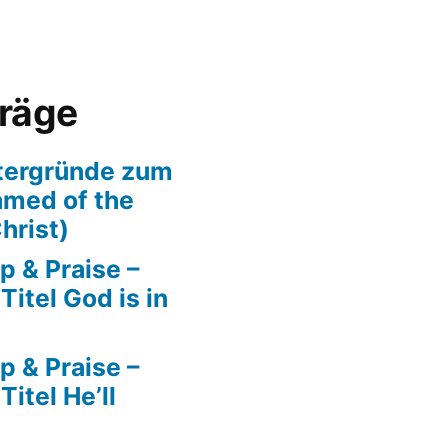
träge
tergründe zum
amed of the
hrist)
p & Praise –
itel God is in
p & Praise –
itel He’ll