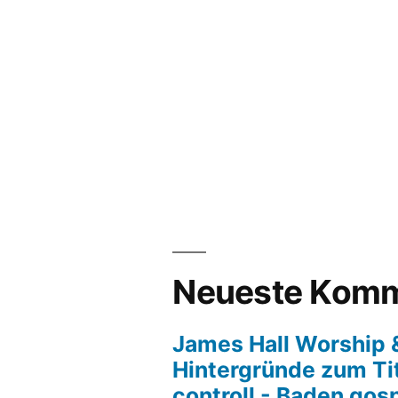
Neueste Komm
James Hall Worship &
Hintergründe zum Tit
controll - Baden gos