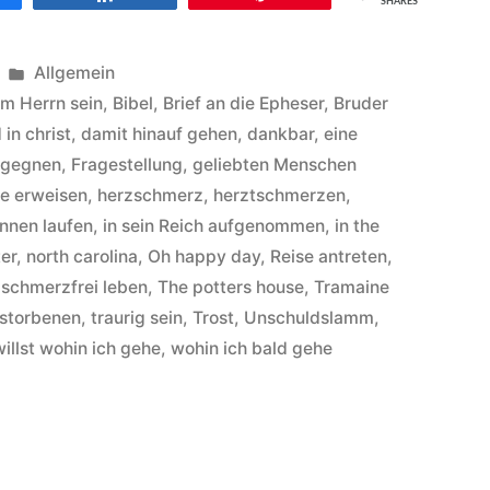
SHARES
Veröffentlicht
Allgemein
unter
im Herrn sein
,
Bibel
,
Brief an die Epheser
,
Bruder
 in christ
,
damit hinauf gehen
,
dankbar
,
eine
egegnen
,
Fragestellung
,
geliebten Menschen
de erweisen
,
herzschmerz
,
herztschmerzen
,
nnen laufen
,
in sein Reich aufgenommen
,
in the
er
,
north carolina
,
Oh happy day
,
Reise antreten
,
,
schmerzfrei leben
,
The potters house
,
Tramaine
rstorbenen
,
traurig sein
,
Trost
,
Unschuldslamm
,
illst wohin ich gehe
,
wohin ich bald gehe
ter
kins