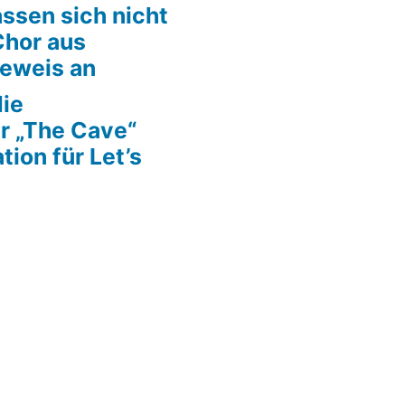
ssen sich nicht
Chor aus
Beweis an
die
r „The Cave“
tion für Let’s