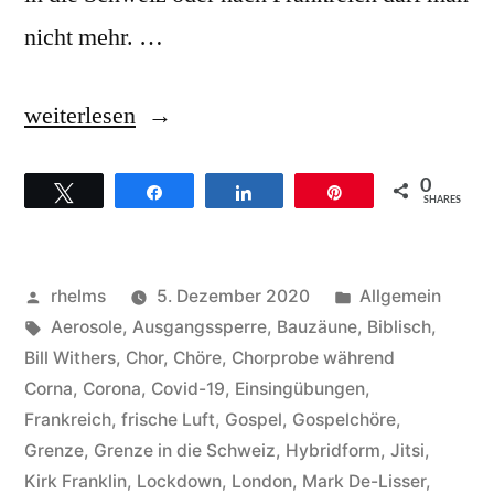
nicht mehr. …
„Gospelchöre
weiterlesen
mußten
0
Twittern
Teilen
Teilen
Pin
Umdenken
SHARES
–
Corona
Veröffentlicht
Veröffentlicht
rhelms
5. Dezember 2020
Allgemein
und
von
Schlagwörter:
unter
Aerosole
,
Ausgangssperre
,
Bauzäune
,
Biblisch
,
Bill Withers
,
Chor
,
Chöre
,
Chorprobe während
alles
Corna
,
Corona
,
Covid-19
,
Einsingübungen
,
wird
Frankreich
,
frische Luft
,
Gospel
,
Gospelchöre
,
Grenze
,
Grenze in die Schweiz
,
Hybridform
,
Jitsi
,
plötzlich
Kirk Franklin
,
Lockdown
,
London
,
Mark De-Lisser
,