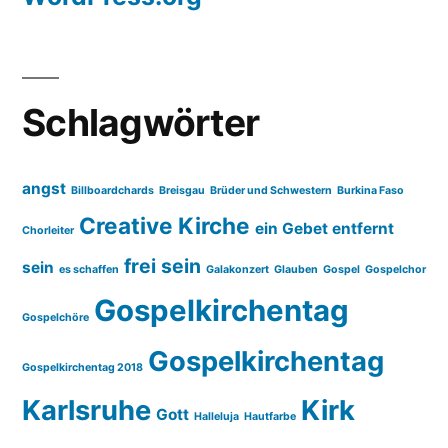
Schlagwörter
angst
Billboardchards
Breisgau
Brüder und Schwestern
Burkina Faso
Creative Kirche
ein Gebet entfernt
Chorleiter
frei sein
sein
es schaffen
Galakonzert
Glauben
Gospel
Gospelchor
Gospelkirchentag
Gospelchöre
Gospelkirchentag
Gospelkirchentag 2018
Karlsruhe
Kirk
Gott
Halleluja
Hautfarbe