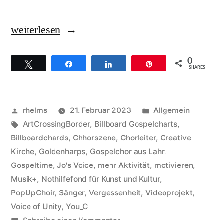
„Hallo
weiterlesen
ich
0
Twittern
Teilen
Teilen
Pin
bin
SHARES
noch
da
Veröffentlicht
Veröffentlicht
rhelms
21. Februar 2023
Allgemein
und
von
Schlagwörter:
unter
ArtCrossingBorder
,
Billboard Gospelcharts
,
Billboardchards
,
Chhorszene
,
Chorleiter
,
Creative
möchte
Kirche
,
Goldenharps
,
Gospelchor aus Lahr
,
gerne
Gospeltime
,
Jo's Voice
,
mehr Aktivität
,
motivieren
,
Musik+
,
Nothilfefond für Kunst und Kultur
,
wachsen“
PopUpChoir
,
Sänger
,
Vergessenheit
,
Videoprojekt
,
Voice of Unity
,
You_C
zu