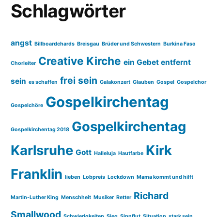
Schlagwörter
angst
Billboardchards
Breisgau
Brüder und Schwestern
Burkina Faso
Creative Kirche
ein Gebet entfernt
Chorleiter
frei sein
sein
es schaffen
Galakonzert
Glauben
Gospel
Gospelchor
Gospelkirchentag
Gospelchöre
Gospelkirchentag
Gospelkirchentag 2018
Karlsruhe
Kirk
Gott
Halleluja
Hautfarbe
Franklin
lieben
Lobpreis
Lockdown
Mama kommt und hilft
Richard
Martin-Luther King
Menschheit
Musiker
Retter
Smallwood
Schwierigkeiten
Sieg
Sinnflut
Situation
stark sein