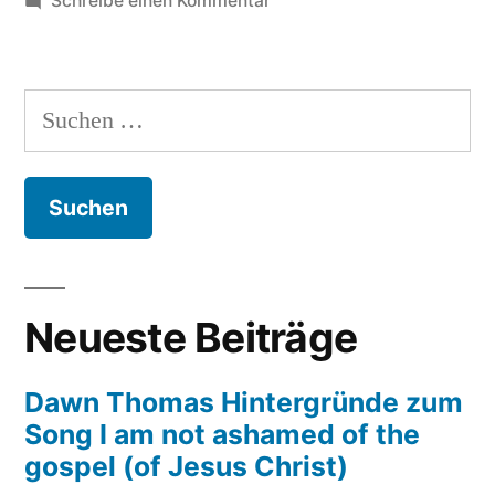
Schreibe einen Kommentar
Hallo
ich
bin
Suchen
noch
nach:
da
und
möchte
gerne
wachsen
Neueste Beiträge
Dawn Thomas Hintergründe zum
Song I am not ashamed of the
gospel (of Jesus Christ)