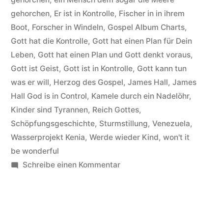
Titel
gehorchen
,
Er ist in Kontrolle
,
Fischer in in ihrem
God
Boot
,
Forscher in Windeln
,
Gospel Album Charts
,
is
Gott hat die Kontrolle
,
Gott hat einen Plan für Dein
Leben
,
Gott hat einen Plan und Gott denkt voraus
,
in
Gott ist Geist
,
Gott ist in Kontrolle
,
Gott kann tun
controll“
was er will
,
Herzog des Gospel
,
James Hall
,
James
Hall God is in Control
,
Kamele durch ein Nadelöhr
,
Kinder sind Tyrannen
,
Reich Gottes
,
Schöpfungsgeschichte
,
Sturmstillung
,
Venezuela
,
Wasserprojekt Kenia
,
Werde wieder Kind
,
won't it
be wonderful
zu
Schreibe einen Kommentar
James
Hall
Worship
&