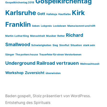
Gospelkirchentag
Gospelkirchentag 2018
Karlsruhe
Kirk
Gott
Halleluja
Hautfarbe
Franklin
lieben
Lobpreis
Lockdown
Mama kommt und hilft
Richard
Martin-Luther King
Menschheit
Musiker
Retter
Smallwood
Schwierigkeiten
Sieg
Sinnflut
Situation
stark sein
Sänger
The potters house
Trauerfeier für einen Verstorbenen
Underground Railroad
vertrauen
Weihnachtszeit
Workshop
Zuversicht
überwinden
Baden gospelt
,
Stolz präsentiert von WordPress.
Entstehung des Spirituals