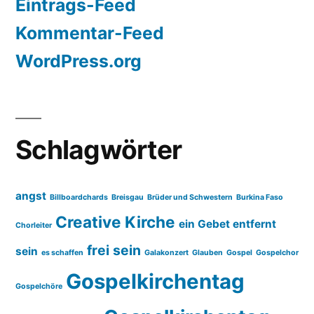
Eintrags-Feed
Kommentar-Feed
WordPress.org
Schlagwörter
angst
Billboardchards
Breisgau
Brüder und Schwestern
Burkina Faso
Creative Kirche
ein Gebet entfernt
Chorleiter
frei sein
sein
es schaffen
Galakonzert
Glauben
Gospel
Gospelchor
Gospelkirchentag
Gospelchöre