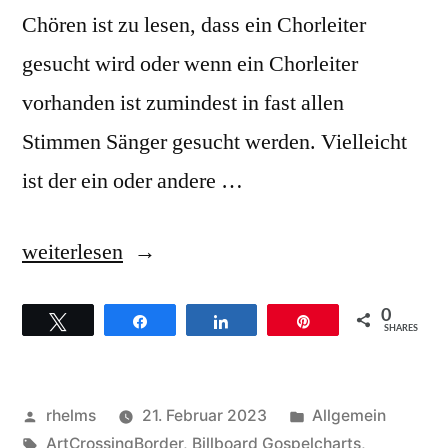
Chören ist zu lesen, dass ein Chorleiter
gesucht wird oder wenn ein Chorleiter
vorhanden ist zumindest in fast allen
Stimmen Sänger gesucht werden. Vielleicht
ist der ein oder andere …
„Hallo
weiterlesen
ich
0
Twittern
Teilen
Teilen
Pin
bin
SHARES
noch
da
Veröffentlicht
Veröffentlicht
rhelms
21. Februar 2023
Allgemein
und
von
Schlagwörter:
unter
ArtCrossingBorder
,
Billboard Gospelcharts
,