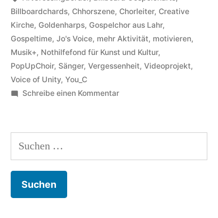
Billboardchards
,
Chhorszene
,
Chorleiter
,
Creative
möchte
Kirche
,
Goldenharps
,
Gospelchor aus Lahr
,
gerne
Gospeltime
,
Jo's Voice
,
mehr Aktivität
,
motivieren
,
Musik+
,
Nothilfefond für Kunst und Kultur
,
wachsen“
PopUpChoir
,
Sänger
,
Vergessenheit
,
Videoprojekt
,
Voice of Unity
,
You_C
zu
Schreibe einen Kommentar
Hallo
ich
bin
Suchen
noch
nach:
da
und
möchte
gerne
wachsen