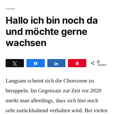
Praise
–
Hallo ich bin noch da
Hintergründe
und möchte gerne
zum
Titel
wachsen
God
is
in
0
controll
Twittern
Teilen
Teilen
Pin
SHARES
Langsam scheint sich die Chorszene zu
berappeln. Im Gegensatz zur Zeit vor 2020
merkt man allerdings, dass sich hier noch
sehr zurückhaltend verhalten wird. Bei vielen