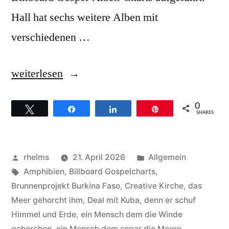
Hall hat sechs weitere Alben mit
verschiedenen …
„James
weiterlesen
Hall
0
Twittern
Teilen
Teilen
Pin
Worship
SHARES
&
Praise
Veröffentlicht
Veröffentlicht
rhelms
21. April 2026
Allgemein
–
von
Schlagwörter:
unter
Amphibien
,
Billboard Gospelcharts
,
Brunnenprojekt Burkina Faso
,
Creative Kirche
,
das
Hintergründe
Meer gehorcht ihm
,
Deal mit Kuba
,
denn er schuf
zum
Himmel und Erde
,
ein Mensch dem die Winde
gehorchen
,
ein Mensch dem sogar die Meere