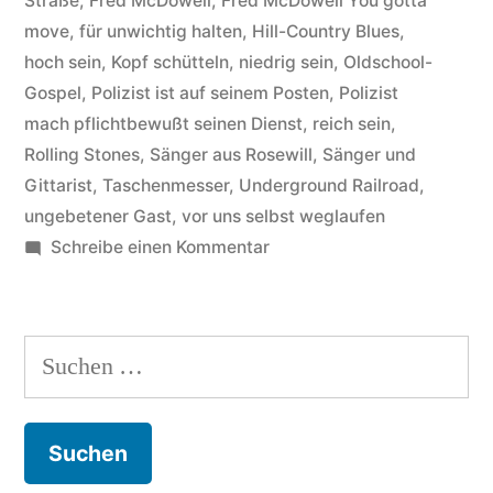
Straße
,
Fred McDowell
,
Fred McDowell You gotta
move
,
für unwichtig halten
,
Hill-Country Blues
,
hoch sein
,
Kopf schütteln
,
niedrig sein
,
Oldschool-
Gospel
,
Polizist ist auf seinem Posten
,
Polizist
mach pflichtbewußt seinen Dienst
,
reich sein
,
Rolling Stones
,
Sänger aus Rosewill
,
Sänger und
Gittarist
,
Taschenmesser
,
Underground Railroad
,
ungebetener Gast
,
vor uns selbst weglaufen
zu
Schreibe einen Kommentar
Fred
McDowell
–
Suchen
Hintergründe
nach:
zum
Song
you
gotta