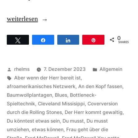
„Fred
weiterlesen
McDowell
0
Twittern
Teilen
Teilen
Pin
–
SHARES
Hintergründe
zum
Veröffentlicht
Veröffentlicht
rhelms
7. Dezember 2023
Allgemein
Song
von
Schlagwörter:
unter
Aber wenn der Herr bereit ist
,
afroamerikanisches Netzwerk
,
An den Kopf fassen
,
you
Baumwollplantagen
,
Blues
,
Bottleneck-
gotta
Spieltechnik
,
Cleveland Missisippi
,
Coverversion
durch die Rolling Stones
,
Der Herr kommt gewaltig
,
move“
Du könntest etwas sein
,
Du musst
,
Du musst
umziehen
,
etwas können
,
Frau geht über die