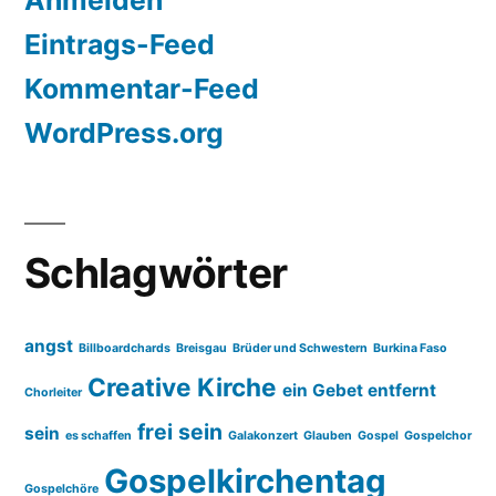
Anmelden
Eintrags-Feed
Kommentar-Feed
WordPress.org
Schlagwörter
angst
Billboardchards
Breisgau
Brüder und Schwestern
Burkina Faso
Creative Kirche
ein Gebet entfernt
Chorleiter
frei sein
sein
es schaffen
Galakonzert
Glauben
Gospel
Gospelchor
Gospelkirchentag
Gospelchöre