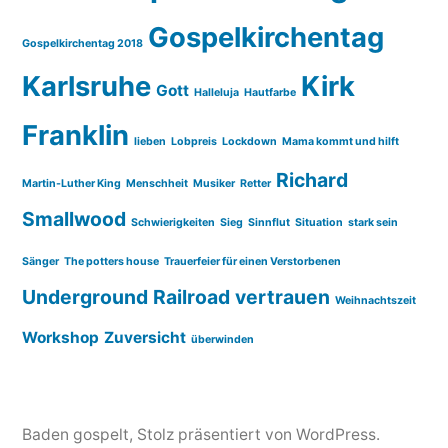
Gospelkirchentag
Gospelkirchentag 2018
Karlsruhe
Kirk
Gott
Halleluja
Hautfarbe
Franklin
lieben
Lobpreis
Lockdown
Mama kommt und hilft
Richard
Martin-Luther King
Menschheit
Musiker
Retter
Smallwood
Schwierigkeiten
Sieg
Sinnflut
Situation
stark sein
Sänger
The potters house
Trauerfeier für einen Verstorbenen
Underground Railroad
vertrauen
Weihnachtszeit
Workshop
Zuversicht
überwinden
Baden gospelt
,
Stolz präsentiert von WordPress.