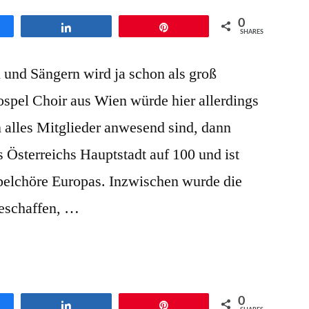
0
en
Teilen
Pin
SHARES
 und Sängern wird ja schon als groß
spel Choir aus Wien würde hier allerdings
alles Mitglieder anwesend sind, dann
s Österreichs Hauptstadt auf 100 und ist
pelchöre Europas. Inzwischen wurde die
geschaffen, …
0
en
Teilen
Pin