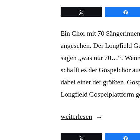
Twittern
Teil
Ein Chor mit 70 Sängerinnen
angesehen. Der Longfield Go
sagen „was nur 70…“. Wenn 
schafft es der Gospelchor au
dabei einer der größten Gos
Longfield Gospelplattform 
„Was
weiterlesen
machen
Twittern
Teil