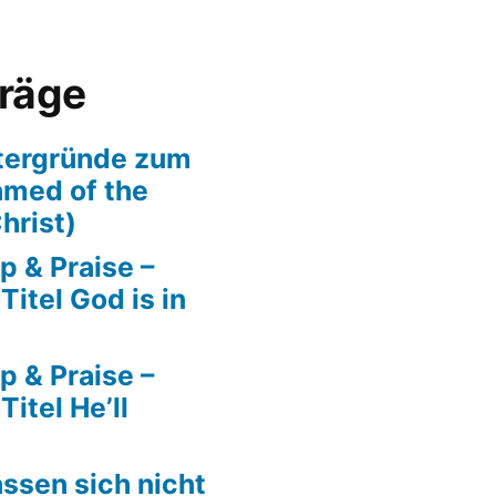
träge
tergründe zum
amed of the
hrist)
p & Praise –
itel God is in
p & Praise –
itel He’ll
ssen sich nicht