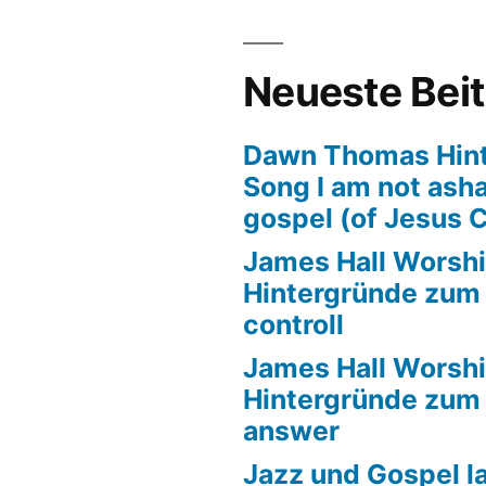
en,
field
Neueste Bei
pel
r
Dawn Thomas Hin
Song I am not ash
sruhe
gospel (of Jesus C
James Hall Worshi
Hintergründe zum T
controll
James Hall Worshi
Hintergründe zum T
answer
Jazz und Gospel la