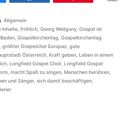
SHARES
Veröffentlicht
Allgemein
unter
e Inhalte
,
fröhlich
,
Georg Weilguny
,
Gospel ist
n Baden
,
Gospelkirchentag
,
Gospelkirchentag
,
größter Gospelchor Europas
,
gute
uptstadt Österreich
,
Kraft geben
,
Leben in einem
lich
,
Longfield Gospel Choir
,
Longfield Gospel
form
,
macht Spaß zu singen
,
Menschen berühren
,
nen und Sänger
,
sich damit beschäftigen
,
iener
hen
ner