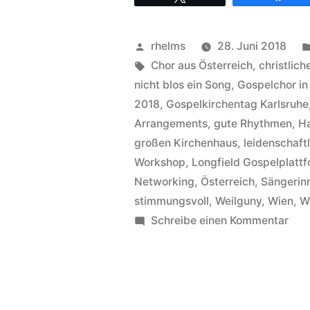
Wiener
in
Veröffentlicht
rhelms
28. Juni 2018
Baden,
von
Schlagwörter:
Chor aus Österreich
,
christlich
der
nicht blos ein Song
,
Gospelchor i
2018
,
Gospelkirchentag Karlsruhe
Longfield
Arrangements
,
gute Rhythmen
,
Ha
Gospel
großen Kirchenhaus
,
leidenschaft
Choir
Workshop
,
Longfield Gospelplatt
Networking
,
Österreich
,
Sängerin
in
stimmungsvoll
,
Weilguny
,
Wien
,
W
Karlsruhe“
zu
Schreibe einen Kommentar
Was
mac
Wie
in