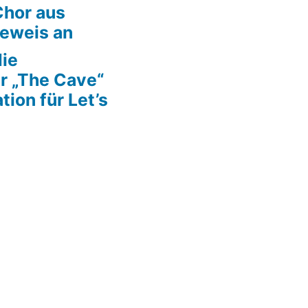
Chor aus
Beweis an
die
r „The Cave“
tion für Let’s