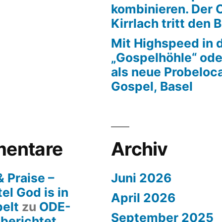
kombinieren. Der 
Kirrlach tritt den 
Mit Highspeed in 
„Gospelhöhle“ ode
als neue Probeloca
Gospel, Basel
entare
Archiv
 Praise –
Juni 2026
el God is in
April 2026
pelt
zu
ODE-
September 2025
 berichtet