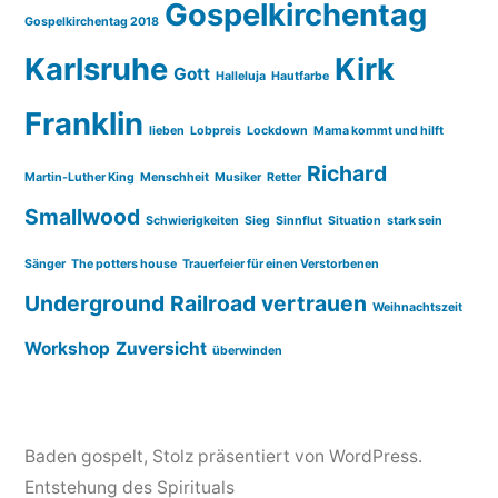
Gospelkirchentag
Gospelkirchentag 2018
Karlsruhe
Kirk
Gott
Halleluja
Hautfarbe
Franklin
lieben
Lobpreis
Lockdown
Mama kommt und hilft
Richard
Martin-Luther King
Menschheit
Musiker
Retter
Smallwood
Schwierigkeiten
Sieg
Sinnflut
Situation
stark sein
Sänger
The potters house
Trauerfeier für einen Verstorbenen
Underground Railroad
vertrauen
Weihnachtszeit
Workshop
Zuversicht
überwinden
Baden gospelt
,
Stolz präsentiert von WordPress.
Entstehung des Spirituals