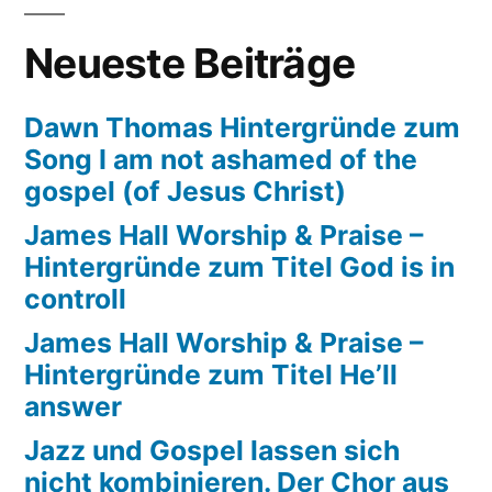
Chor
aus
Neueste Beiträge
Kirrlach
tritt
Dawn Thomas Hintergründe zum
den
Song I am not ashamed of the
Beweis
gospel (of Jesus Christ)
an
James Hall Worship & Praise –
Hintergründe zum Titel God is in
controll
James Hall Worship & Praise –
Hintergründe zum Titel He’ll
answer
Jazz und Gospel lassen sich
nicht kombinieren. Der Chor aus