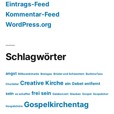
Eintrags-Feed
Kommentar-Feed
WordPress.org
Schlagwörter
angst
Billboardchards
Breisgau
Brüder und Schwestern
Burkina Faso
Creative Kirche
ein Gebet entfernt
Chorleiter
frei sein
sein
es schaffen
Galakonzert
Glauben
Gospel
Gospelchor
Gospelkirchentag
Gospelchöre