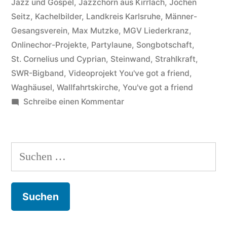
Jazz und Gospel
,
Jazzchorn aus Kirrlach
,
Jochen
Chor
Seitz
,
Kachelbilder
,
Landkreis Karlsruhe
,
Männer-
aus
Gesangsverein
,
Max Mutzke
,
MGV Liederkranz
,
Kirrlach
Onlinechor-Projekte
,
Partylaune
,
Songbotschaft
,
St. Cornelius und Cyprian
,
Steinwand
,
Strahlkraft
,
tritt
SWR-Bigband
,
Videoprojekt You've got a friend
,
den
Waghäusel
,
Wallfahrtskirche
,
You've got a friend
zu
Schreibe einen Kommentar
Beweis
Jazz
an“
und
Gospel
Suchen
lassen
nach:
sich
nicht
kombinieren.
Der