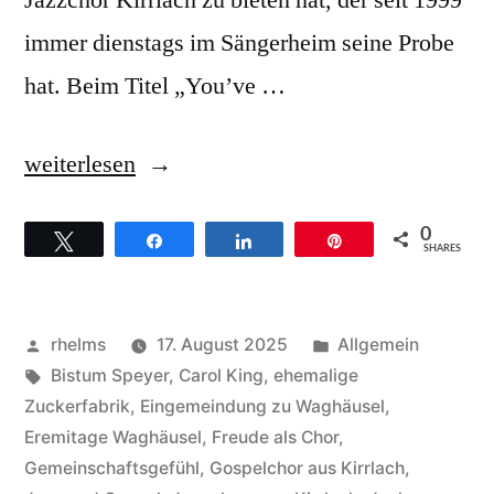
Jazzchor Kirrlach zu bieten hat, der seit 1999
immer dienstags im Sängerheim seine Probe
hat. Beim Titel „You’ve …
„Jazz
weiterlesen
und
0
Twittern
Teilen
Teilen
Pin
Gospel
SHARES
lassen
sich
Veröffentlicht
Veröffentlicht
rhelms
17. August 2025
Allgemein
nicht
von
Schlagwörter:
unter
Bistum Speyer
,
Carol King
,
ehemalige
Zuckerfabrik
,
Eingemeindung zu Waghäusel
,
kombinieren.
Eremitage Waghäusel
,
Freude als Chor
,
Der
Gemeinschaftsgefühl
,
Gospelchor aus Kirrlach
,