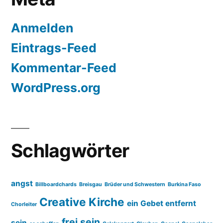
Anmelden
Eintrags-Feed
Kommentar-Feed
WordPress.org
Schlagwörter
angst
Billboardchards
Breisgau
Brüder und Schwestern
Burkina Faso
Creative Kirche
ein Gebet entfernt
Chorleiter
frei sein
sein