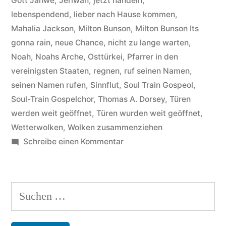
Gott Jahwe
,
Jeriwan
,
jetzt handeln
,
lebenspendend
,
lieber nach Hause kommen
,
Mahalia Jackson
,
Milton Bunson
,
Milton Bunson Its
gonna rain
,
neue Chance
,
nicht zu lange warten
,
Noah
,
Noahs Arche
,
Osttürkei
,
Pfarrer in den
vereinigsten Staaten
,
regnen
,
ruf seinen Namen
,
seinen Namen rufen
,
Sinnflut
,
Soul Train Gospeol
,
Soul-Train Gospelchor
,
Thomas A. Dorsey
,
Türen
werden weit geöffnet
,
Türen wurden weit geöffnet
,
Wetterwolken
,
Wolken zusammenziehen
zu
Schreibe einen Kommentar
Rev.
Milton
Bunson
Suchen
–
nach:
Hintergründe
zum