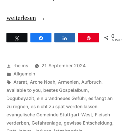
„Rev.
weiterlesen
Milton
0
Twittern
Teilen
Teilen
Pin
Bunson
SHARES
–
Hintergründe
Veröffentlicht
rhelms
21. September 2024
zum
von
Veröffentlicht
Allgemein
unter
Schlagwörter:
Ararat
,
Arche Noah
,
Armenien
,
Aufbruch
,
Songs
available to you
,
bestes Gospelalbum
,
It’s
Dogubeyazit
,
ein brandneues Gefühl
,
es fängt an
zu regnen
,
es nicht zu spät werden lassen
,
gonna
evangelische Gemeinde Stuttgart-West
,
Fleisch
rain“
verderben
,
Gefahrenlage
,
gewisse Entscheidung
,