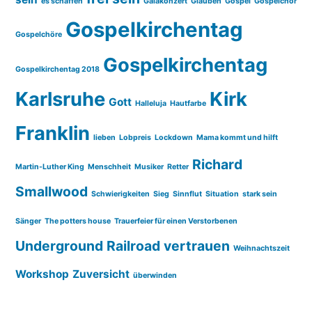
es schaffen
Galakonzert
Glauben
Gospel
Gospelchor
Gospelkirchentag
Gospelchöre
Gospelkirchentag
Gospelkirchentag 2018
Karlsruhe
Kirk
Gott
Halleluja
Hautfarbe
Franklin
lieben
Lobpreis
Lockdown
Mama kommt und hilft
Richard
Martin-Luther King
Menschheit
Musiker
Retter
Smallwood
Schwierigkeiten
Sieg
Sinnflut
Situation
stark sein
Sänger
The potters house
Trauerfeier für einen Verstorbenen
Underground Railroad
vertrauen
Weihnachtszeit
Workshop
Zuversicht
überwinden