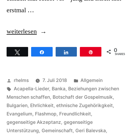
erstmal …
„Der
weiterlesen
Sofia
0
Twittern
Teilen
Teilen
Pin
Gospel
SHARES
Choir
beim
Veröffentlicht
Veröffentlicht
rhelms
7. Juli 2018
Allgemein
Gospelkirchentag
von
Schlagwörter:
unter
Acapella-Lieder
,
Banka
,
Beziehungen zwischen
Menschen schaffen
,
Botschaft der Gospelmusik
,
2018
Bulgarien
,
Ehrlichkeit
,
ethnische Zugehörikgkeit
,
in
Evangelium
,
Flashmop
,
Freundlichkeit
,
gegenseitige Akzeptanz
,
gegenseitige
Karlsruhe“
Unterstützung
,
Gemeinschaft
,
Geri Balevska
,