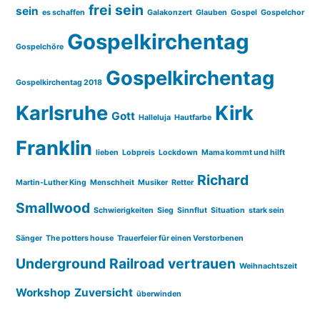
frei sein
sein
es schaffen
Galakonzert
Glauben
Gospel
Gospelchor
Gospelkirchentag
Gospelchöre
Gospelkirchentag
Gospelkirchentag 2018
Karlsruhe
Kirk
Gott
Halleluja
Hautfarbe
Franklin
lieben
Lobpreis
Lockdown
Mama kommt und hilft
Richard
Martin-Luther King
Menschheit
Musiker
Retter
Smallwood
Schwierigkeiten
Sieg
Sinnflut
Situation
stark sein
Sänger
The potters house
Trauerfeier für einen Verstorbenen
Underground Railroad
vertrauen
Weihnachtszeit
Workshop
Zuversicht
überwinden