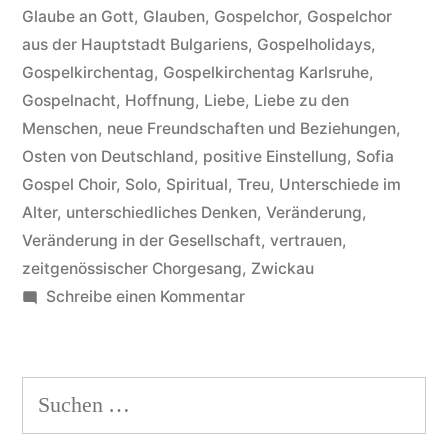
Glaube an Gott
,
Glauben
,
Gospelchor
,
Gospelchor
aus der Hauptstadt Bulgariens
,
Gospelholidays
,
Gospelkirchentag
,
Gospelkirchentag Karlsruhe
,
Gospelnacht
,
Hoffnung
,
Liebe
,
Liebe zu den
Menschen
,
neue Freundschaften und Beziehungen
,
Osten von Deutschland
,
positive Einstellung
,
Sofia
Gospel Choir
,
Solo
,
Spiritual
,
Treu
,
Unterschiede im
Alter
,
unterschiedliches Denken
,
Veränderung
,
Veränderung in der Gesellschaft
,
vertrauen
,
zeitgenössischer Chorgesang
,
Zwickau
zu
Schreibe einen Kommentar
Der
Sofia
Gospel
Suchen
Choir
nach:
beim