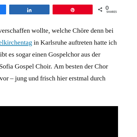
Sofia
0
en
Teilen
Pin
Gospel
SHARES
Choir
 verschaffen wollte, welche Chöre denn bei
beim
Gospelkirchentag
lkirchentag
in Karlsruhe auftreten hatte ich
2018
gibt es sogar einen Gospelchor aus der
in
Karlsruhe
 Sofia Gospel Choir. Am besten der Chor
 vor – jung und frisch hier erstmal durch