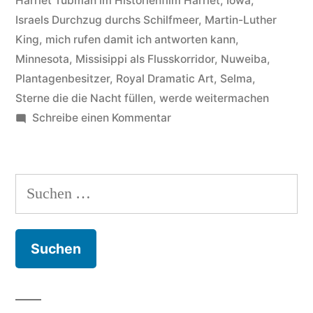
Harriet Tubman im Historienfilm Harriet
,
Iowa
,
Israels Durchzug durchs Schilfmeer
,
Martin-Luther
King
,
mich rufen damit ich antworten kann
,
Minnesota
,
Missisippi als Flusskorridor
,
Nuweiba
,
Plantagenbesitzer
,
Royal Dramatic Art
,
Selma
,
Sterne die die Nacht füllen
,
werde weitermachen
zu
Schreibe einen Kommentar
Cynthia
Erivo
Hintergründe
Suchen
zum
nach:
Titel
Stand
up