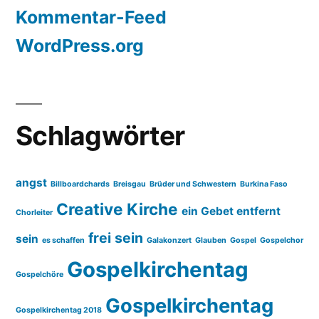
Kommentar-Feed
WordPress.org
Schlagwörter
angst
Billboardchards
Breisgau
Brüder und Schwestern
Burkina Faso
Creative Kirche
ein Gebet entfernt
Chorleiter
frei sein
sein
es schaffen
Galakonzert
Glauben
Gospel
Gospelchor
Gospelkirchentag
Gospelchöre
Gospelkirchentag
Gospelkirchentag 2018