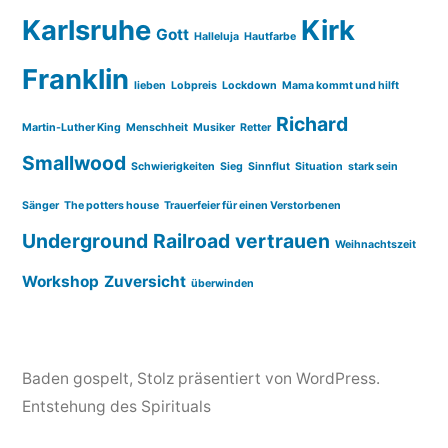
Karlsruhe
Kirk
Gott
Halleluja
Hautfarbe
Franklin
lieben
Lobpreis
Lockdown
Mama kommt und hilft
Richard
Martin-Luther King
Menschheit
Musiker
Retter
Smallwood
Schwierigkeiten
Sieg
Sinnflut
Situation
stark sein
Sänger
The potters house
Trauerfeier für einen Verstorbenen
Underground Railroad
vertrauen
Weihnachtszeit
Workshop
Zuversicht
überwinden
Baden gospelt
,
Stolz präsentiert von WordPress.
Entstehung des Spirituals