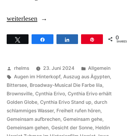
„Cynthia
weiterlesen
Erivo
0
Twittern
Teilen
Teilen
Pin
Hintergründe
SHARES
zum
Titel
Veröffentlicht
Veröffentlicht
rhelms
23. Juni 2024
Allgemein
Stand
von
Schlagwörter:
unter
Augen im Hinterkopf
,
Auszug aus Ägypten
,
Bittersee
,
Broadway-Musical Die Farbe lila
,
up“
Brownsville
,
Cynthia Erivo
,
Cynthia Erivo erhält
Golden Globe
,
Cynthia Erivo Stand up
,
durch
schlammiges Wasser
,
Freiheit rufen hören
,
Gemeinsam aufbrechen
,
Gemeinsam gehe
,
Gemeinsam gehen
,
Gesicht der Sonne
,
Heldin