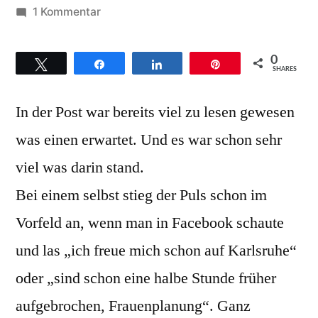
von
zu
1 Kommentar
Gospelkirchentag
–
0
Twittern
Teilen
Teilen
Pin
die
SHARES
Vorfreude,
In der Post war bereits viel zu lesen gewesen
die
Eröffnung
was einen erwartet. Und es war schon sehr
und
viel was darin stand.
eine
tolle
Bei einem selbst stieg der Puls schon im
Nacht
Vorfeld an, wenn man in Facebook schaute
und las „ich freue mich schon auf Karlsruhe“
oder „sind schon eine halbe Stunde früher
aufgebrochen, Frauenplanung“. Ganz