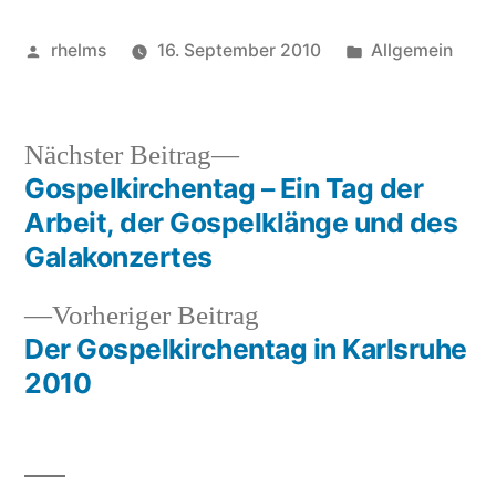
Veröffentlicht
Veröffentlicht
rhelms
16. September 2010
Allgemein
von
unter
Nächster
Nächster Beitrag
Beitrag:
Gospelkirchentag – Ein Tag der
Beitragsnavigation
Arbeit, der Gospelklänge und des
Galakonzertes
Vorheriger
Vorheriger Beitrag
Beitrag:
Der Gospelkirchentag in Karlsruhe
2010