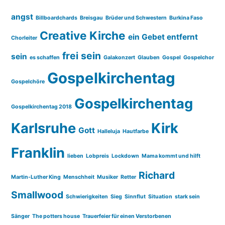
angst
Billboardchards
Breisgau
Brüder und Schwestern
Burkina Faso
Creative Kirche
ein Gebet entfernt
Chorleiter
frei sein
sein
es schaffen
Galakonzert
Glauben
Gospel
Gospelchor
Gospelkirchentag
Gospelchöre
Gospelkirchentag
Gospelkirchentag 2018
Karlsruhe
Kirk
Gott
Halleluja
Hautfarbe
Franklin
lieben
Lobpreis
Lockdown
Mama kommt und hilft
Richard
Martin-Luther King
Menschheit
Musiker
Retter
Smallwood
Schwierigkeiten
Sieg
Sinnflut
Situation
stark sein
Sänger
The potters house
Trauerfeier für einen Verstorbenen