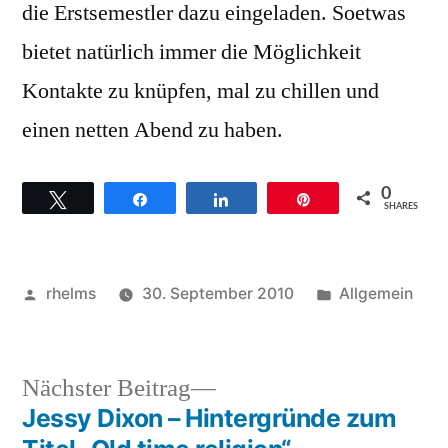
die Erstsemestler dazu eingeladen. Soetwas
bietet natürlich immer die Möglichkeit
Kontakte zu knüpfen, mal zu chillen und
einen netten Abend zu haben.
0
Twittern
Teilen
Teilen
Pin
SHARES
Veröffentlicht
Veröffentlicht
rhelms
30. September 2010
Allgemein
von
unter
Nächster
Nächster Beitrag
Beitrag:
Jessy Dixon – Hintergründe zum
Beitragsnavigation