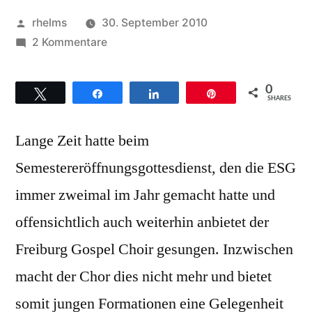
Veröffentlicht
rhelms
30. September 2010
von
zu
2 Kommentare
Soulfamily
bringt
0
Twittern
Teilen
Teilen
Pin
neuen
SHARES
Wind
Lange Zeit hatte beim
in
den
Semestereröffnungsgottesdienst, den die ESG
ESG-
immer zweimal im Jahr gemacht hatte und
Semestereröffnungsgottesdienst
in
offensichtlich auch weiterhin anbietet der
Freiburg
Freiburg Gospel Choir gesungen. Inzwischen
macht der Chor dies nicht mehr und bietet
somit jungen Formationen eine Gelegenheit