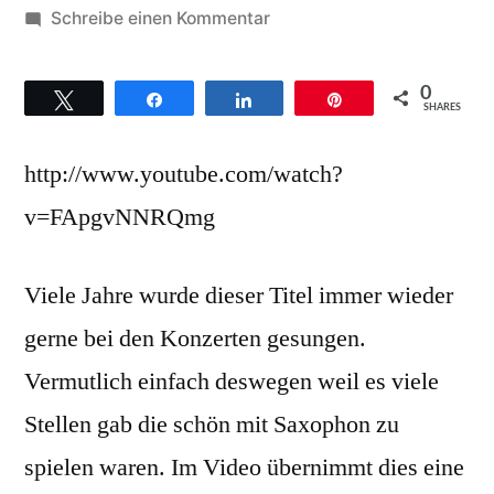
von
zu
Schreibe einen Kommentar
Elisabeth
Odegard
0
Twittern
Teilen
Teilen
Pin
Widmer
SHARES
–
http://www.youtube.com/watch?
Hintergründe
zum
v=FApgvNNRQmg
Titel
Soon
Viele Jahre wurde dieser Titel immer wieder
I
will
gerne bei den Konzerten gesungen.
be
Vermutlich einfach deswegen weil es viele
home
Stellen gab die schön mit Saxophon zu
spielen waren. Im Video übernimmt dies eine