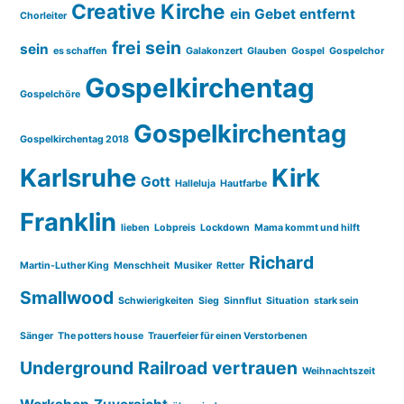
Creative Kirche
ein Gebet entfernt
Chorleiter
frei sein
sein
es schaffen
Galakonzert
Glauben
Gospel
Gospelchor
Gospelkirchentag
Gospelchöre
Gospelkirchentag
Gospelkirchentag 2018
Karlsruhe
Kirk
Gott
Halleluja
Hautfarbe
Franklin
lieben
Lobpreis
Lockdown
Mama kommt und hilft
Richard
Martin-Luther King
Menschheit
Musiker
Retter
Smallwood
Schwierigkeiten
Sieg
Sinnflut
Situation
stark sein
Sänger
The potters house
Trauerfeier für einen Verstorbenen
Underground Railroad
vertrauen
Weihnachtszeit