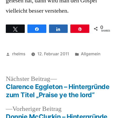
gelesen hat, dann wird man den Gospel
vielleicht besser verstehen.
0
Twittern
Teilen
Teilen
Pin
SHARES
Veröffentlicht
Veröffentlicht
rhelms
12. Februar 2011
Allgemein
von
unter
Nächster
Nächster Beitrag
Beitrag:
Clarence Eggleton – Hintergründe
Beitragsnavigation
zum Titel „Praise ye the lord“
Vorheriger
Vorheriger Beitrag
Beitrag:
Donnie McClurkin – Hintergründe