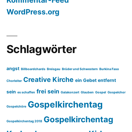
Kommentar-Feed
WordPress.org
Schlagwörter
angst
Billboardchards
Breisgau
Brüder und Schwestern
Burkina Faso
Creative Kirche
ein Gebet entfernt
Chorleiter
frei sein
sein
es schaffen
Galakonzert
Glauben
Gospel
Gospelchor
Gospelkirchentag
Gospelchöre
Gospelkirchentag
Gospelkirchentag 2018