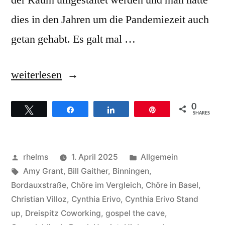
der Raum umgestaltet werden und man hatte
dies in den Jahren um die Pandemiezeit auch
getan gehabt. Es galt mal …
„Mit
weiterlesen
Highspeed
0
Twittern
Teilen
Teilen
Pin
in
SHARES
die
„Gospelhöhle“
Veröffentlicht
Veröffentlicht
rhelms
1. April 2025
Allgemein
oder
von
Schlagwörter:
unter
Amy Grant
,
Bill Gaither
,
Binningen
,
Bordauxstraße
,
Chöre im Vergleich
,
Chöre in Basel
,
„The
Christian Villoz
,
Cynthia Erivo
,
Cynthia Erivo Stand
Cave“
up
,
Dreispitz Coworking
,
gospel the cave
,