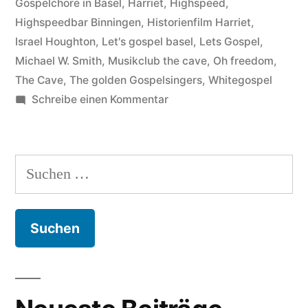
Gospelchöre in Basel
,
Harriet
,
Highspeed
,
als
Highspeedbar Binningen
,
Historienfilm Harriet
,
neue
Israel Houghton
,
Let's gospel basel
,
Lets Gospel
,
Probelocation
Michael W. Smith
,
Musikclub the cave
,
Oh freedom
,
The Cave
,
The golden Gospelsingers
,
Whitegospel
für
zu
Schreibe einen Kommentar
Let’s
Mit
Highspeed
Gospel,
in
Suchen
Basel“
die
nach:
„Gospelhöhle“
oder
„The
Cave“
als
neue