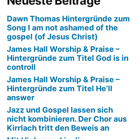
Neueste Beiträge
Probelocation
für
Dawn Thomas Hintergründe zum
Let’s
Song I am not ashamed of the
Gospel,
gospel (of Jesus Christ)
Basel
James Hall Worship & Praise –
Hintergründe zum Titel God is in
controll
James Hall Worship & Praise –
Hintergründe zum Titel He’ll
answer
Jazz und Gospel lassen sich
nicht kombinieren. Der Chor aus
Kirrlach tritt den Beweis an