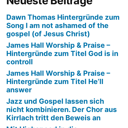
Neueste Beiträge
Probelocation
für
Dawn Thomas Hintergründe zum
Let’s
Song I am not ashamed of the
Gospel,
gospel (of Jesus Christ)
Basel
James Hall Worship & Praise –
Hintergründe zum Titel God is in
controll
James Hall Worship & Praise –
Hintergründe zum Titel He’ll
answer
Jazz und Gospel lassen sich
nicht kombinieren. Der Chor aus
Kirrlach tritt den Beweis an