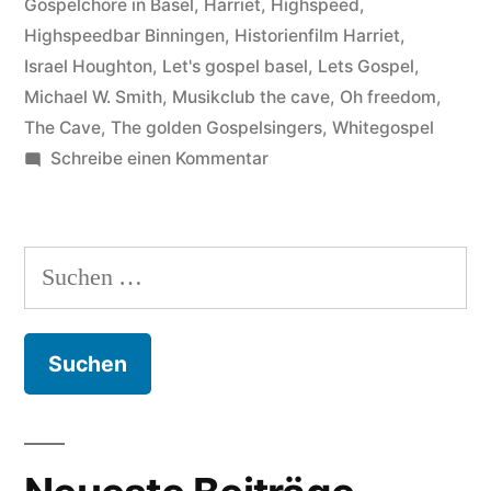
Gospelchöre in Basel
,
Harriet
,
Highspeed
,
als
Highspeedbar Binningen
,
Historienfilm Harriet
,
neue
Israel Houghton
,
Let's gospel basel
,
Lets Gospel
,
Probelocation
Michael W. Smith
,
Musikclub the cave
,
Oh freedom
,
The Cave
,
The golden Gospelsingers
,
Whitegospel
für
zu
Schreibe einen Kommentar
Let’s
Mit
Highspeed
Gospel,
in
Suchen
Basel“
die
nach:
„Gospelhöhle“
oder
„The
Cave“
als
neue