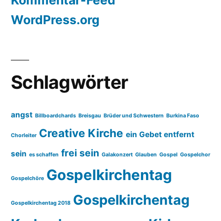
Kommentar-Feed
WordPress.org
Schlagwörter
angst
Billboardchards
Breisgau
Brüder und Schwestern
Burkina Faso
Creative Kirche
ein Gebet entfernt
Chorleiter
frei sein
sein
es schaffen
Galakonzert
Glauben
Gospel
Gospelchor
Gospelkirchentag
Gospelchöre
Gospelkirchentag
Gospelkirchentag 2018