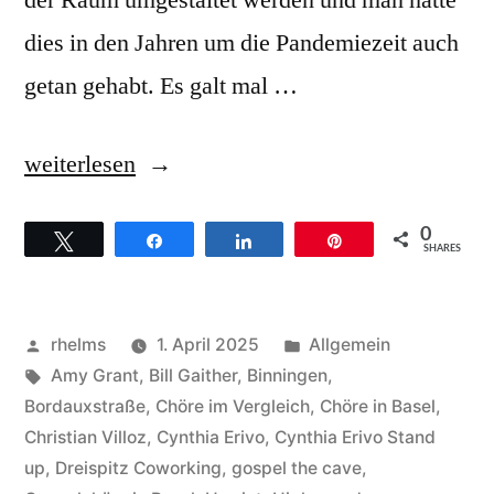
der Raum umgestaltet werden und man hatte
dies in den Jahren um die Pandemiezeit auch
getan gehabt. Es galt mal …
„Mit
weiterlesen
Highspeed
0
Twittern
Teilen
Teilen
Pin
in
SHARES
die
„Gospelhöhle“
Veröffentlicht
Veröffentlicht
rhelms
1. April 2025
Allgemein
oder
von
Schlagwörter:
unter
Amy Grant
,
Bill Gaither
,
Binningen
,
Bordauxstraße
,
Chöre im Vergleich
,
Chöre in Basel
,
„The
Christian Villoz
,
Cynthia Erivo
,
Cynthia Erivo Stand
Cave“
up
,
Dreispitz Coworking
,
gospel the cave
,