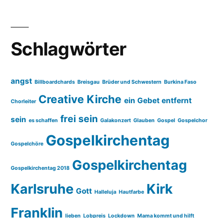
Schlagwörter
angst
Billboardchards
Breisgau
Brüder und Schwestern
Burkina Faso
Creative Kirche
ein Gebet entfernt
Chorleiter
frei sein
sein
es schaffen
Galakonzert
Glauben
Gospel
Gospelchor
Gospelkirchentag
Gospelchöre
Gospelkirchentag
Gospelkirchentag 2018
Karlsruhe
Kirk
Gott
Halleluja
Hautfarbe
Franklin
lieben
Lobpreis
Lockdown
Mama kommt und hilft