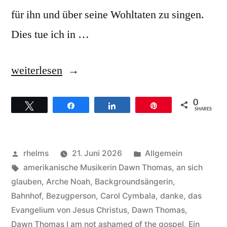
für ihn und über seine Wohltaten zu singen.
Dies tue ich in …
„Dawn
weiterlesen
Thomas
0
Twittern
Teilen
Teilen
Pin
Hintergründe
SHARES
zum
Song
Veröffentlicht
Veröffentlicht
rhelms
21. Juni 2026
Allgemein
I
von
Schlagwörter:
unter
amerikanische Musikerin Dawn Thomas
,
an sich
glauben
,
Arche Noah
,
Backgroundsängerin
,
am
Bahnhof
,
Bezugperson
,
Carol Cymbala
,
danke
,
das
not
Evangelium von Jesus Christus
,
Dawn Thomas
,
Dawn Thomas I am not ashamed of the gospel
,
Ein