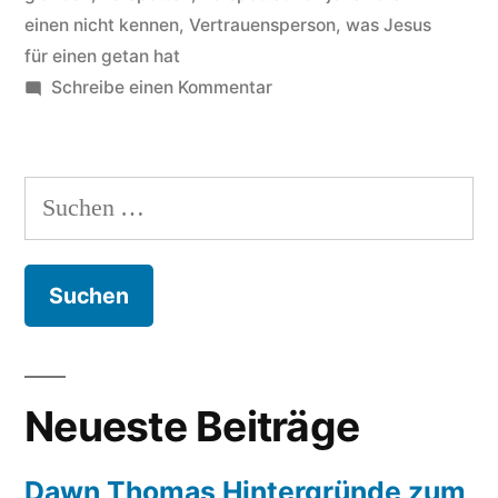
einen nicht kennen
,
Vertrauensperson
,
was Jesus
für einen getan hat
zu
Schreibe einen Kommentar
Dawn
Thomas
Hintergründe
Suchen
zum
nach:
Song
I
am
not
ashamed
of
Neueste Beiträge
the
gospel
Dawn Thomas Hintergründe zum
(of