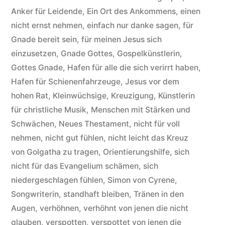
ashamed
Anker für Leidende
,
Ein Ort des Ankommens
,
einen
of
nicht ernst nehmen
,
einfach nur danke sagen
,
für
the
Gnade bereit sein
,
für meinen Jesus sich
einzusetzen
,
Gnade Gottes
,
Gospelkünstlerin
,
gospel
Gottes Gnade
,
Hafen für alle die sich verirrt haben
,
(of
Hafen für Schienenfahrzeuge
,
Jesus vor dem
hohen Rat
,
Kleinwüchsige
,
Kreuzigung
,
Künstlerin
Jesus
für christliche Musik
,
Menschen mit Stärken und
Christ)“
Schwächen
,
Neues Thestament
,
nicht für voll
nehmen
,
nicht gut fühlen
,
nicht leicht das Kreuz
von Golgatha zu tragen
,
Orientierungshilfe
,
sich
nicht für das Evangelium schämen
,
sich
niedergeschlagen fühlen
,
Simon von Cyrene
,
Songwriterin
,
standhaft bleiben
,
Tränen in den
Augen
,
verhöhnen
,
verhöhnt von jenen die nicht
glauben
,
verspotten
,
verspottet von jenen die