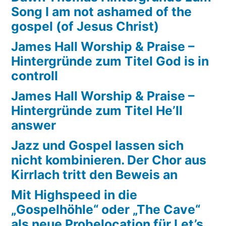
Song I am not ashamed of the
Jesus
gospel (of Jesus Christ)
Christ)
James Hall Worship & Praise –
Hintergründe zum Titel God is in
controll
James Hall Worship & Praise –
Hintergründe zum Titel He’ll
answer
Jazz und Gospel lassen sich
nicht kombinieren. Der Chor aus
Kirrlach tritt den Beweis an
Mit Highspeed in die
„Gospelhöhle“ oder „The Cave“
als neue Probelocation für Let’s