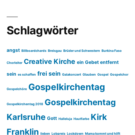
Schlagwörter
angst
Billboardchards
Breisgau
Brüder und Schwestern
Burkina Faso
Creative Kirche
ein Gebet entfernt
Chorleiter
frei sein
sein
es schaffen
Galakonzert
Glauben
Gospel
Gospelchor
Gospelkirchentag
Gospelchöre
Gospelkirchentag
Gospelkirchentag 2018
Karlsruhe
Kirk
Gott
Halleluja
Hautfarbe
Franklin
lieben
Lobpreis
Lockdown
Mama kommt und hilft