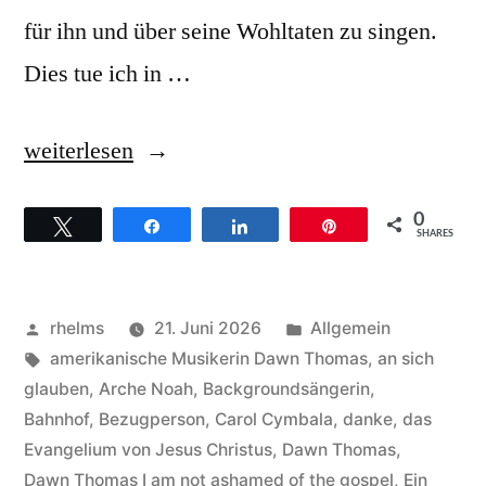
für ihn und über seine Wohltaten zu singen.
Dies tue ich in …
„Dawn
weiterlesen
Thomas
0
Twittern
Teilen
Teilen
Pin
Hintergründe
SHARES
zum
Song
Veröffentlicht
Veröffentlicht
rhelms
21. Juni 2026
Allgemein
I
von
Schlagwörter:
unter
amerikanische Musikerin Dawn Thomas
,
an sich
glauben
,
Arche Noah
,
Backgroundsängerin
,
am
Bahnhof
,
Bezugperson
,
Carol Cymbala
,
danke
,
das
not
Evangelium von Jesus Christus
,
Dawn Thomas
,
Dawn Thomas I am not ashamed of the gospel
,
Ein