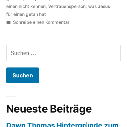
einen nicht kennen
,
Vertrauensperson
,
was Jesus
für einen getan hat
zu
Schreibe einen Kommentar
Dawn
Thomas
Hintergründe
Suchen
zum
nach:
Song
I
am
not
ashamed
of
Neueste Beiträge
the
gospel
Dawn Thomas Hintergründe zum
(of