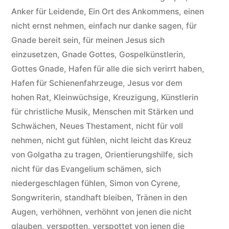
ashamed
Anker für Leidende
,
Ein Ort des Ankommens
,
einen
of
nicht ernst nehmen
,
einfach nur danke sagen
,
für
the
Gnade bereit sein
,
für meinen Jesus sich
einzusetzen
,
Gnade Gottes
,
Gospelkünstlerin
,
gospel
Gottes Gnade
,
Hafen für alle die sich verirrt haben
,
(of
Hafen für Schienenfahrzeuge
,
Jesus vor dem
hohen Rat
,
Kleinwüchsige
,
Kreuzigung
,
Künstlerin
Jesus
für christliche Musik
,
Menschen mit Stärken und
Christ)“
Schwächen
,
Neues Thestament
,
nicht für voll
nehmen
,
nicht gut fühlen
,
nicht leicht das Kreuz
von Golgatha zu tragen
,
Orientierungshilfe
,
sich
nicht für das Evangelium schämen
,
sich
niedergeschlagen fühlen
,
Simon von Cyrene
,
Songwriterin
,
standhaft bleiben
,
Tränen in den
Augen
,
verhöhnen
,
verhöhnt von jenen die nicht
glauben
,
verspotten
,
verspottet von jenen die