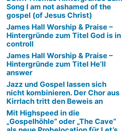
Song I am not ashamed of the
Jesus
gospel (of Jesus Christ)
Christ)
James Hall Worship & Praise –
Hintergründe zum Titel God is in
controll
James Hall Worship & Praise –
Hintergründe zum Titel He’ll
answer
Jazz und Gospel lassen sich
nicht kombinieren. Der Chor aus
Kirrlach tritt den Beweis an
Mit Highspeed in die
„Gospelhöhle“ oder „The Cave“
als neue Probelocation für Let’s