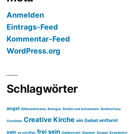
Anmelden
Eintrags-Feed
Kommentar-Feed
WordPress.org
Schlagwörter
angst
Billboardchards
Breisgau
Brüder und Schwestern
Burkina Faso
Creative Kirche
ein Gebet entfernt
Chorleiter
frei sein
sein
es schaffen
Galakonzert
Glauben
Gospel
Gospelchor