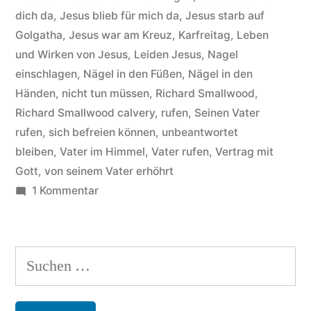
dich da
,
Jesus blieb für mich da
,
Jesus starb auf
Golgatha
,
Jesus war am Kreuz
,
Karfreitag
,
Leben
und Wirken von Jesus
,
Leiden Jesus
,
Nagel
einschlagen
,
Nägel in den Füßen
,
Nägel in den
Händen
,
nicht tun müssen
,
Richard Smallwood
,
Richard Smallwood calvery
,
rufen
,
Seinen Vater
rufen
,
sich befreien können
,
unbeantwortet
bleiben
,
Vater im Himmel
,
Vater rufen
,
Vertrag mit
Gott
,
von seinem Vater erhöhrt
zu
1 Kommentar
Richard
Smallwood
–
Suchen
Hintergründe
nach:
zum
Titel