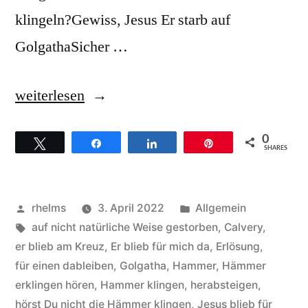
klingeln?Gewiss, Jesus Er starb auf
GolgathaSicher …
„Richard
weiterlesen
Smallwood
0
Twittern
Teilen
Teilen
Pin
–
SHARES
Hintergründe
zum
Veröffentlicht
Veröffentlicht
rhelms
3. April 2022
Allgemein
Titel
von
Schlagwörter:
unter
auf nicht natürliche Weise gestorben
,
Calvery
,
er blieb am Kreuz
,
Er blieb für mich da
,
Erlösung
,
Calvery“
für einen dableiben
,
Golgatha
,
Hammer
,
Hämmer
erklingen hören
,
Hammer klingen
,
herabsteigen
,
hörst Du nicht die Hämmer klingen
,
Jesus blieb für