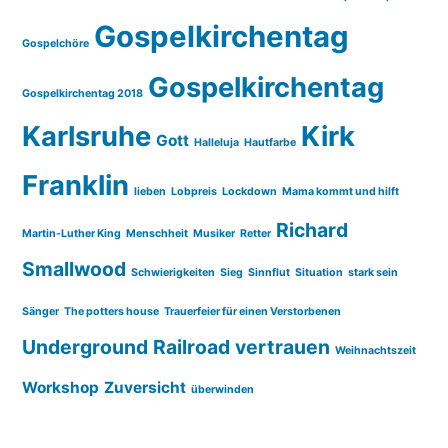
Gospelkirchentag
Gospelchöre
Gospelkirchentag
Gospelkirchentag 2018
Karlsruhe
Kirk
Gott
Halleluja
Hautfarbe
Franklin
lieben
Lobpreis
Lockdown
Mama kommt und hilft
Richard
Martin-Luther King
Menschheit
Musiker
Retter
Smallwood
Schwierigkeiten
Sieg
Sinnflut
Situation
stark sein
Sänger
The potters house
Trauerfeier für einen Verstorbenen
Underground Railroad
vertrauen
Weihnachtszeit
Workshop
Zuversicht
überwinden