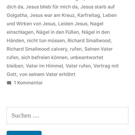
dich da
,
Jesus blieb für mich da
,
Jesus starb auf
Golgatha
,
Jesus war am Kreuz
,
Karfreitag
,
Leben
und Wirken von Jesus
,
Leiden Jesus
,
Nagel
einschlagen
,
Nägel in den Füßen
,
Nägel in den
Händen
,
nicht tun müssen
,
Richard Smallwood
,
Richard Smallwood calvery
,
rufen
,
Seinen Vater
rufen
,
sich befreien können
,
unbeantwortet
bleiben
,
Vater im Himmel
,
Vater rufen
,
Vertrag mit
Gott
,
von seinem Vater erhöhrt
zu
1 Kommentar
Richard
Smallwood
–
Suchen
Hintergründe
nach:
zum
Titel