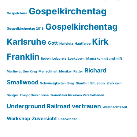
Gospelkirchentag
Gospelchöre
Gospelkirchentag
Gospelkirchentag 2018
Karlsruhe
Kirk
Gott
Halleluja
Hautfarbe
Franklin
lieben
Lobpreis
Lockdown
Mama kommt und hilft
Richard
Martin-Luther King
Menschheit
Musiker
Retter
Smallwood
Schwierigkeiten
Sieg
Sinnflut
Situation
stark sein
Sänger
The potters house
Trauerfeier für einen Verstorbenen
Underground Railroad
vertrauen
Weihnachtszeit
Workshop
Zuversicht
überwinden