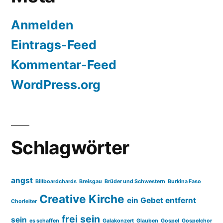
Anmelden
Eintrags-Feed
Kommentar-Feed
WordPress.org
Schlagwörter
angst
Billboardchards
Breisgau
Brüder und Schwestern
Burkina Faso
Creative Kirche
ein Gebet entfernt
Chorleiter
frei sein
sein
es schaffen
Galakonzert
Glauben
Gospel
Gospelchor