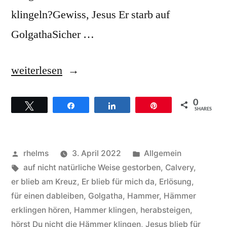
klingeln?Gewiss, Jesus Er starb auf
GolgathaSicher …
„Richard
weiterlesen
Smallwood
0
Twittern
Teilen
Teilen
Pin
–
SHARES
Hintergründe
zum
Veröffentlicht
Veröffentlicht
rhelms
3. April 2022
Allgemein
Titel
von
Schlagwörter:
unter
auf nicht natürliche Weise gestorben
,
Calvery
,
er blieb am Kreuz
,
Er blieb für mich da
,
Erlösung
,
Calvery“
für einen dableiben
,
Golgatha
,
Hammer
,
Hämmer
erklingen hören
,
Hammer klingen
,
herabsteigen
,
hörst Du nicht die Hämmer klingen
,
Jesus blieb für