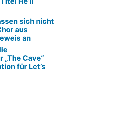
itel He’ll
ssen sich nicht
Chor aus
Beweis an
die
r „The Cave“
tion für Let’s