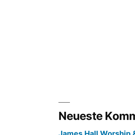
Neueste Komm
James Hall Worship &