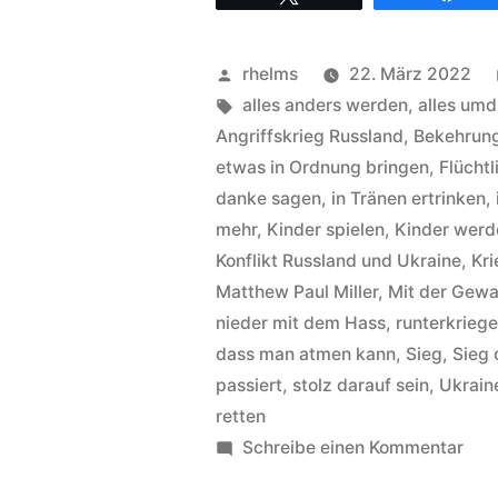
Hintergründe
zum
Veröffentlicht
rhelms
22. März 2022
Titel
von
Schlagwörter:
alles anders werden
,
alles um
one
Angriffskrieg Russland
,
Bekehrun
etwas in Ordnung bringen
,
Flüchtl
day“
danke sagen
,
in Tränen ertrinken
,
mehr
,
Kinder spielen
,
Kinder werd
Konflikt Russland und Ukraine
,
Kri
Matthew Paul Miller
,
Mit der Gewa
nieder mit dem Hass
,
runterkriege
dass man atmen kann
,
Sieg
,
Sieg 
passiert
,
stolz darauf sein
,
Ukrain
retten
zu
Schreibe einen Kommentar
Mat