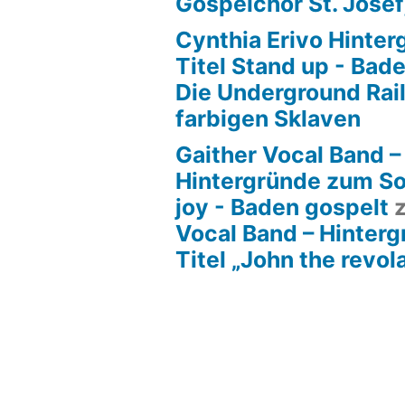
Gospelchor St. Josef
Cynthia Erivo Hinte
Titel Stand up - Bad
Die Underground Rai
farbigen Sklaven
Gaither Vocal Band –
Hintergründe zum So
joy - Baden gospelt
Vocal Band – Hinter
Titel „John the revol