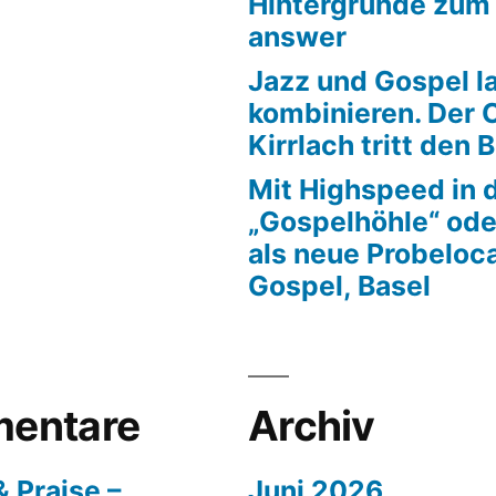
Hintergründe zum T
answer
Jazz und Gospel la
kombinieren. Der 
Kirrlach tritt den 
Mit Highspeed in 
„Gospelhöhle“ ode
als neue Probeloca
Gospel, Basel
entare
Archiv
 Praise –
Juni 2026