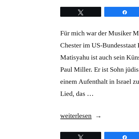
Twittern
Teil
Für mich war der Musiker Ma
Chester im US-Bundesstaat P
Matisyahu ist auch sein Kün
Paul Miller. Er ist Sohn jüdi
einem Aufenthalt in Israel 
Lied, das …
„Matisyahu
weiterlesen
–
Twittern
Teil