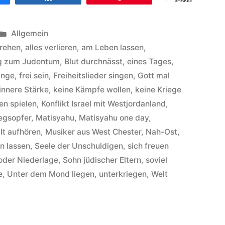
SHARES
Veröffentlicht
Allgemein
unter
drehen
,
alles verlieren
,
am Leben lassen
,
g zum Judentum
,
Blut durchnässt
,
eines Tages
,
inge
,
frei sein
,
Freiheitslieder singen
,
Gott mal
innere Stärke
,
keine Kämpfe wollen
,
keine Kriege
en spielen
,
Konflikt Israel mit Westjordanland
,
egsopfer
,
Matisyahu
,
Matisyahu one day
,
lt aufhören
,
Musiker aus West Chester
,
Nah-Ost
,
n lassen
,
Seele der Unschuldigen
,
sich freuen
oder Niederlage
,
Sohn jüdischer Eltern
,
soviel
e
,
Unter dem Mond liegen
,
unterkriegen
,
Welt
isyahu