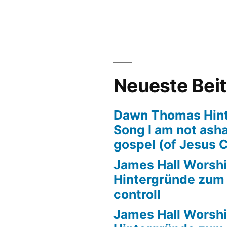
tergründe
m
l
Neueste Bei
Dawn Thomas Hin
Song I am not ash
gospel (of Jesus C
James Hall Worshi
Hintergründe zum T
controll
James Hall Worshi