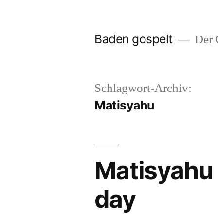
Zum
Inhalt
Baden gospelt
Der G
springen
Schlagwort-Archiv:
Matisyahu
Matisyahu 
day