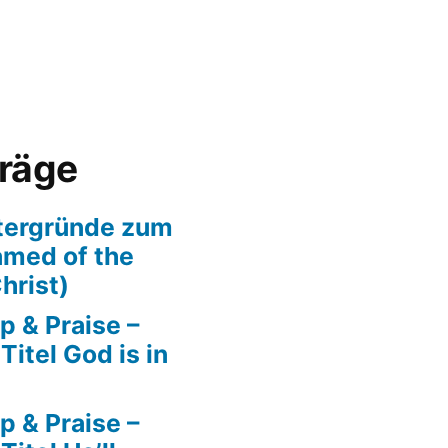
träge
tergründe zum
amed of the
hrist)
p & Praise –
itel God is in
p & Praise –