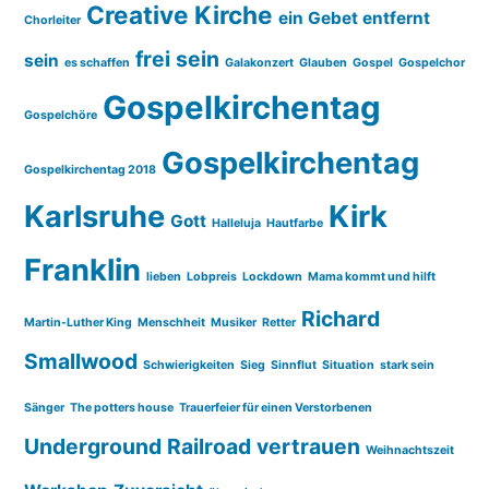
Creative Kirche
ein Gebet entfernt
Chorleiter
frei sein
sein
es schaffen
Galakonzert
Glauben
Gospel
Gospelchor
Gospelkirchentag
Gospelchöre
Gospelkirchentag
Gospelkirchentag 2018
Karlsruhe
Kirk
Gott
Halleluja
Hautfarbe
Franklin
lieben
Lobpreis
Lockdown
Mama kommt und hilft
Richard
Martin-Luther King
Menschheit
Musiker
Retter
Smallwood
Schwierigkeiten
Sieg
Sinnflut
Situation
stark sein
Sänger
The potters house
Trauerfeier für einen Verstorbenen
Underground Railroad
vertrauen
Weihnachtszeit