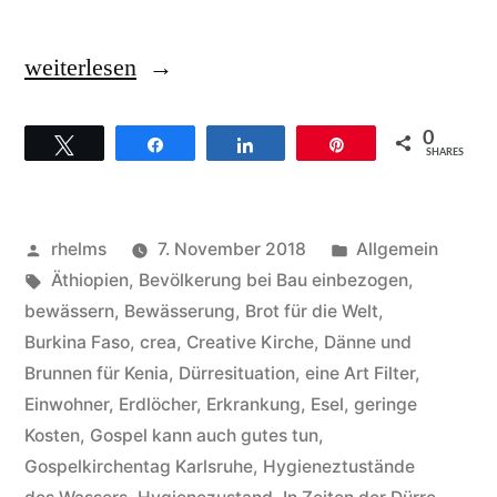
„Gospel
weiterlesen
kann
0
Twittern
Teilen
Teilen
Pin
auch
SHARES
Gutes
tun,
Veröffentlicht
Veröffentlicht
rhelms
7. November 2018
Allgemein
Dämme
von
Schlagwörter:
unter
Äthiopien
,
Bevölkerung bei Bau einbezogen
,
bewässern
,
Bewässerung
,
Brot für die Welt
,
und
Burkina Faso
,
crea
,
Creative Kirche
,
Dänne und
Brunnen
Brunnen für Kenia
,
Dürresituation
,
eine Art Filter
,
Einwohner
,
Erdlöcher
,
Erkrankung
,
Esel
,
geringe
für
Kosten
,
Gospel kann auch gutes tun
,
Kenia“
Gospelkirchentag Karlsruhe
,
Hygieneztustände