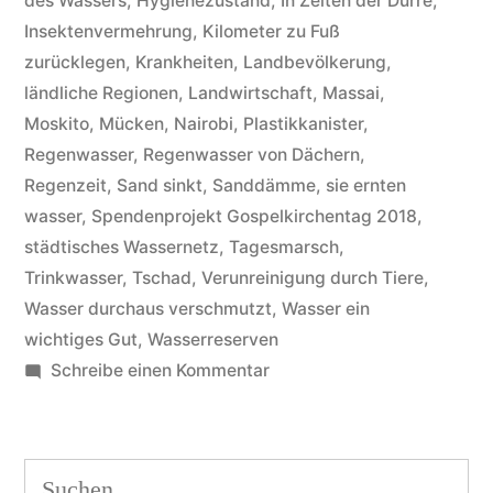
des Wassers
,
Hygienezustand
,
In Zeiten der Dürre
,
Insektenvermehrung
,
Kilometer zu Fuß
zurücklegen
,
Krankheiten
,
Landbevölkerung
,
ländliche Regionen
,
Landwirtschaft
,
Massai
,
Moskito
,
Mücken
,
Nairobi
,
Plastikkanister
,
Regenwasser
,
Regenwasser von Dächern
,
Regenzeit
,
Sand sinkt
,
Sanddämme
,
sie ernten
wasser
,
Spendenprojekt Gospelkirchentag 2018
,
städtisches Wassernetz
,
Tagesmarsch
,
Trinkwasser
,
Tschad
,
Verunreinigung durch Tiere
,
Wasser durchaus verschmutzt
,
Wasser ein
wichtiges Gut
,
Wasserreserven
zu
Schreibe einen Kommentar
Gospel
kann
auch
Suchen
Gutes