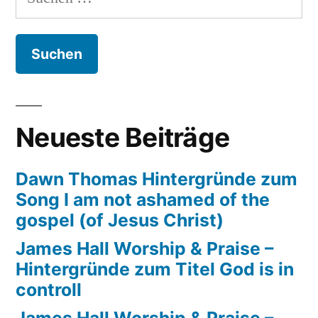
nach:
tun,
Dämme
und
Brunnen
für
Kenia
Neueste Beiträge
Dawn Thomas Hintergründe zum
Song I am not ashamed of the
gospel (of Jesus Christ)
James Hall Worship & Praise –
Hintergründe zum Titel God is in
controll