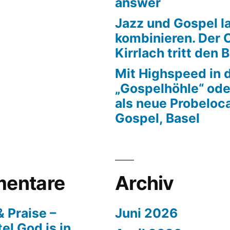
answer
Jazz und Gospel la
kombinieren. Der 
Kirrlach tritt den 
Mit Highspeed in 
„Gospelhöhle“ ode
als neue Probeloca
Gospel, Basel
entare
Archiv
 Praise –
Juni 2026
el God is in