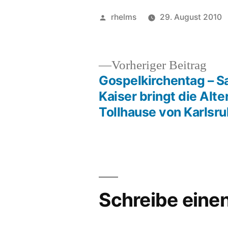
Veröffentlicht
rhelms
29. August 2010
von
Vor
Vorheriger Beitrag
Beit
Gospelkirchentag – S
Beitragsnavigation
Kaiser bringt die Alte
Tollhause von Karlsr
Schreibe ein