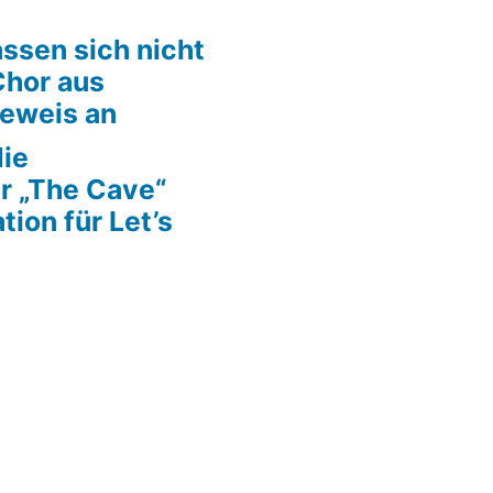
ssen sich nicht
Chor aus
Beweis an
die
r „The Cave“
tion für Let’s