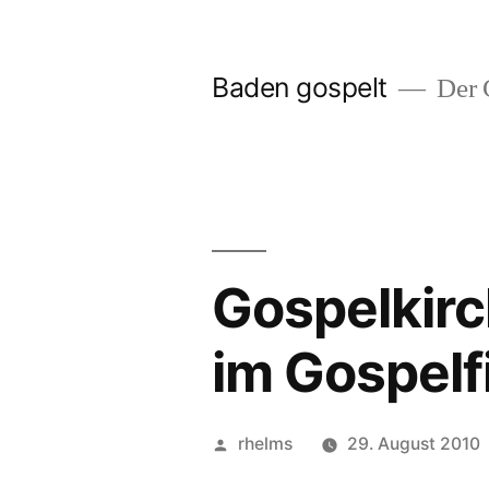
Zum
Inhalt
Baden gospelt
Der G
springen
Gospelkirc
im Gospelf
Veröffentlicht
rhelms
29. August 2010
von