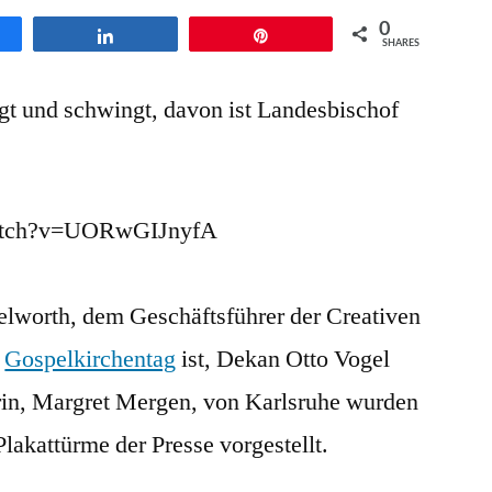
–
0
en
Teilen
Pin
Karlsruhe,
SHARES
eine
ingt und schwingt, davon ist Landesbischof
Stadt
im
Gospelfieber
watch?v=UORwGIJnyfA
lworth, dem Geschäftsführer der Creativen
m
Gospelkirchentag
ist, Dekan Otto Vogel
rin, Margret Mergen, von Karlsruhe wurden
lakattürme der Presse vorgestellt.