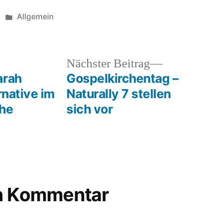
Veröffentlicht
Allgemein
unter
heriger
Nächster
Nächster Beitrag
rag:
Beitrag:
arah
Gospelkirchentag –
rnative im
Naturally 7 stellen
uhe
sich vor
en Kommentar