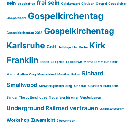
frei sein
sein
es schaffen
Galakonzert
Glauben
Gospel
Gospelchor
Gospelkirchentag
Gospelchöre
Gospelkirchentag
Gospelkirchentag 2018
Karlsruhe
Kirk
Gott
Halleluja
Hautfarbe
Franklin
lieben
Lobpreis
Lockdown
Mama kommt und hilft
Richard
Martin-Luther King
Menschheit
Musiker
Retter
Smallwood
Schwierigkeiten
Sieg
Sinnflut
Situation
stark sein
Sänger
The potters house
Trauerfeier für einen Verstorbenen
Underground Railroad
vertrauen
Weihnachtszeit
Workshop
Zuversicht
überwinden