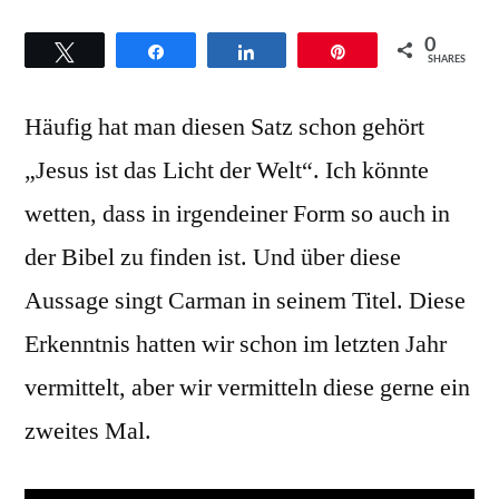
–
0
Twittern
Teilen
Teilen
Pin
Hintergründe
SHARES
zum
Häufig hat man diesen Satz schon gehört
Titel
„Jesus
„Jesus ist das Licht der Welt“. Ich könnte
is
wetten, dass in irgendeiner Form so auch in
the
light“
der Bibel zu finden ist. Und über diese
Aussage singt Carman in seinem Titel. Diese
Erkenntnis hatten wir schon im letzten Jahr
vermittelt, aber wir vermitteln diese gerne ein
zweites Mal.