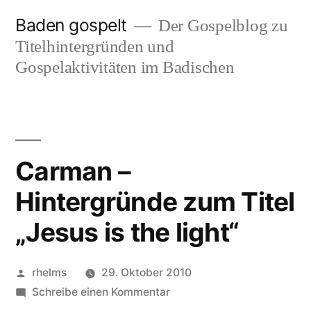
Zum
Baden gospelt
Der Gospelblog zu
Inhalt
Titelhintergründen und
springen
Gospelaktivitäten im Badischen
Carman –
Hintergründe zum Titel
„Jesus is the light“
Veröffentlicht
rhelms
29. Oktober 2010
von
zu
Schreibe einen Kommentar
Carman