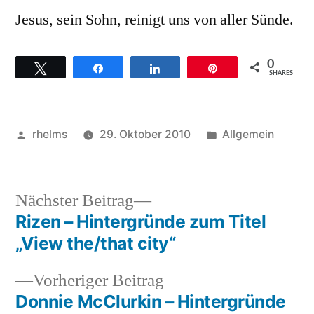
Jesus, sein Sohn, reinigt uns von aller Sünde.
0
Twittern
Teilen
Teilen
Pin
SHARES
Veröffentlicht
Veröffentlicht
rhelms
29. Oktober 2010
Allgemein
von
unter
Nächster
Nächster Beitrag
Beitrag:
Rizen – Hintergründe zum Titel
Beitragsnavigation
„View the/that city“
Vorheriger
Vorheriger Beitrag
Beitrag:
Donnie McClurkin – Hintergründe