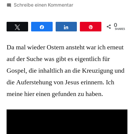
von
zu
Schreibe einen Kommentar
Missisippi
Mass
0
Twittern
Teilen
Teilen
Pin
Choir
SHARES
–
Da mal wieder Ostern ansteht war ich erneut
Hintergründe
zum
auf der Suche was gibt es eigentlich für
Titel
Gospel, die inhaltlich an die Kreuzigung und
When
praises
die Auferstehung von Jesus erinnern. Ich
go
meine hier einen gefunden zu haben.
up