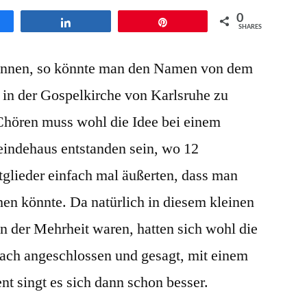
unlimited
0
en
Teilen
Pin
Mitte
SHARES
Juni
können, so könnte man den Namen von dem
in
der
 in der Gospelkirche von Karlsruhe zu
Karlsruher
 Chören muss wohl die Idee bei einem
Gospelkirche
ndehaus entstanden sein, wo 12
lieder einfach mal äußerten, dass man
n könnte. Da natürlich in diesem kleinen
n der Mehrheit waren, hatten sich wohl die
ach angeschlossen und gesagt, mit einem
t singt es sich dann schon besser.