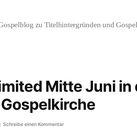
ospelblog zu Titelhintergründen und Gospel
mited Mitte Juni in
 Gospelkirche
zu
Schreibe einen Kommentar
Gospel