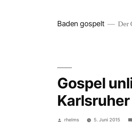
Zum
Inhalt
Baden gospelt
Der G
springen
Gospel unli
Karlsruher
Veröffentlicht
rhelms
5. Juni 2015
von