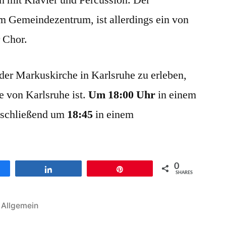
h mit Klavier und Percussion. Der
m Gemeindezentrum, ist allerdings ein von
 Chor.
 der Markuskirche in Karlsruhe zu erleben,
e von Karlsruhe ist.
Um 18:00 Uhr
in einem
schließend um
18:45
in einem
0
en
Teilen
Pin
SHARES
Veröffentlicht
Allgemein
unter