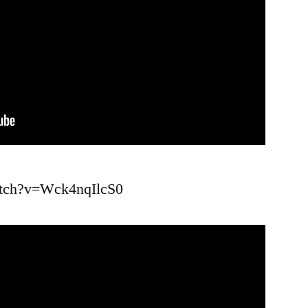
atch?v=Wck4nqIlcS0