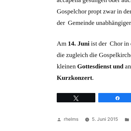
accapella gesungen oder auc
Gospelchor propt zwar in de
der Gemeinde unabhängiger
Am
14. Juni
ist der Chor in
die zugleich die Gospelkirch
kleinen
Gottesdienst
und
an
Kurzkonzert
.
Twittern
Teil
Veröffentlicht
rhelms
5. Juni 2015
von