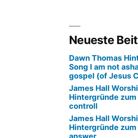
tergründe
m
l
Neueste Bei
Dawn Thomas Hin
Song I am not ash
n
gospel (of Jesus C
James Hall Worshi
)
Hintergründe zum T
controll
James Hall Worshi
Hintergründe zum T
answer