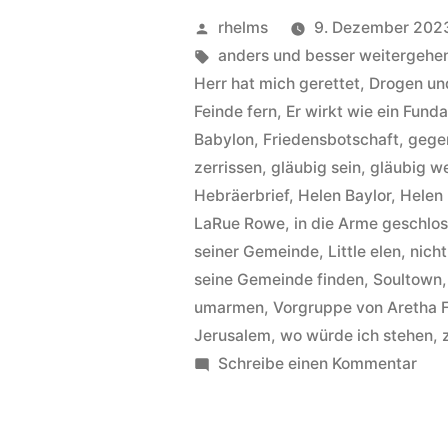
Hintergründe
Veröffentlicht
rhelms
9. Dezember 202
zum
von
Schlagwörter:
anders und besser weitergehe
Titel
Herr hat mich gerettet
,
Drogen un
Feinde fern
,
Er wirkt wie ein Fund
If
Babylon
,
Friedensbotschaft
,
gege
it
zerrissen
,
gläubig sein
,
gläubig w
has
Hebräerbrief
,
Helen Baylor
,
Helen 
LaRue Rowe
,
in die Arme geschlo
not
seiner Gemeinde
,
Little elen
,
nicht
been
seine Gemeinde finden
,
Soultown
umarmen
,
Vorgruppe von Aretha F
(for
Jerusalem
,
wo würde ich stehen
,
the
zu
Schreibe einen Kommentar
lord)“
Hel
Bayl
–