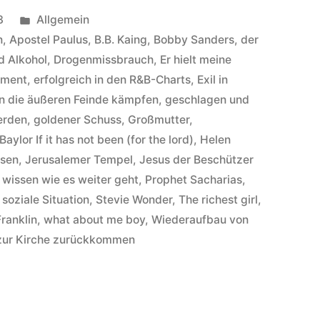
Veröffentlicht
3
Allgemein
unter
n
,
Apostel Paulus
,
B.B. Kaing
,
Bobby Sanders
,
der
d Alkohol
,
Drogenmissbrauch
,
Er hielt meine
ament
,
erfolgreich in den R&B-Charts
,
Exil in
n die äußeren Feinde kämpfen
,
geschlagen und
erden
,
goldener Schuss
,
Großmutter
,
Baylor If it has not been (for the lord)
,
Helen
ssen
,
Jerusalemer Tempel
,
Jesus der Beschützer
 wissen wie es weiter geht
,
Prophet Sacharias
,
,
soziale Situation
,
Stevie Wonder
,
The richest girl
,
ranklin
,
what about me boy
,
Wiederaufbau von
zur Kirche zurückkommen
en
or