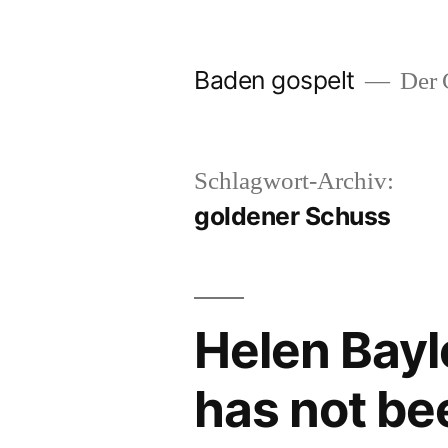
Zum
Inhalt
Baden gospelt
Der G
springen
Schlagwort-Archiv:
goldener Schuss
Helen Baylo
has not bee