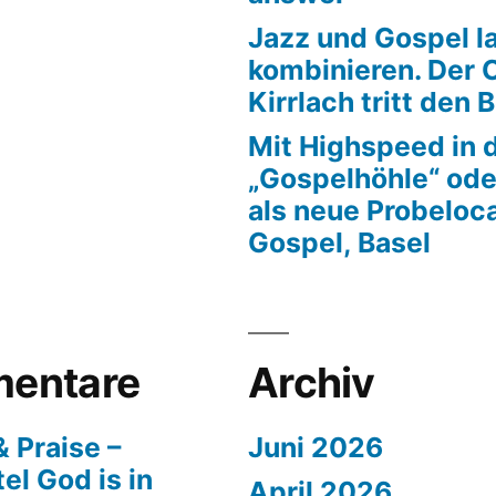
Jazz und Gospel la
kombinieren. Der 
Kirrlach tritt den 
Mit Highspeed in 
„Gospelhöhle“ ode
als neue Probeloca
Gospel, Basel
entare
Archiv
 Praise –
Juni 2026
el God is in
April 2026