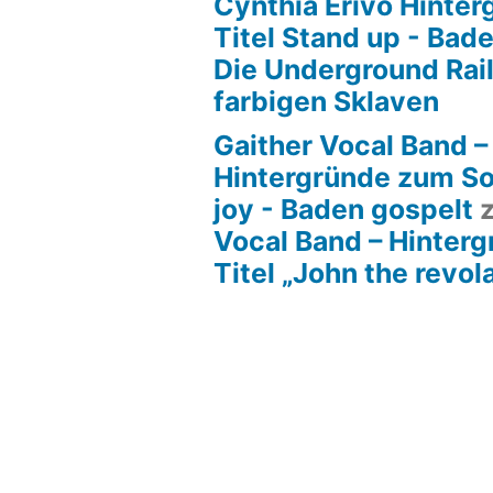
Cynthia Erivo Hinte
Titel Stand up - Bad
Die Underground Rai
farbigen Sklaven
Gaither Vocal Band –
Hintergründe zum So
joy - Baden gospelt
Vocal Band – Hinter
Titel „John the revol