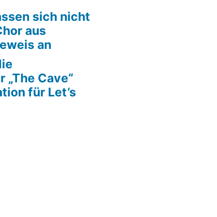
ssen sich nicht
Chor aus
Beweis an
die
r „The Cave“
tion für Let’s