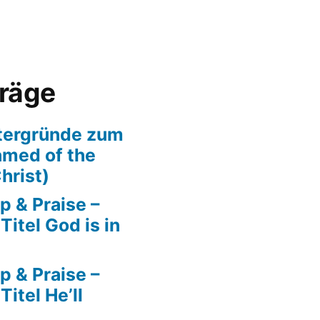
träge
tergründe zum
amed of the
hrist)
p & Praise –
itel God is in
p & Praise –
itel He’ll