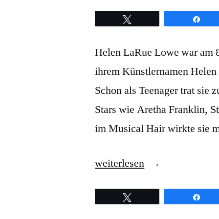
Twittern
Teil
Helen LaRue Lowe war am 8.
ihrem Künstlernamen Helen 
Schon als Teenager trat sie
Stars wie Aretha Franklin, 
im Musical Hair wirkte sie 
„Helen
weiterlesen
Baylor
Twittern
Teil
–