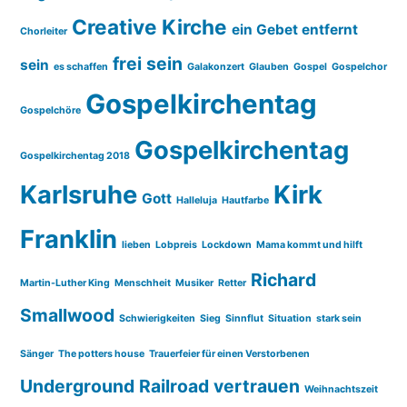
Creative Kirche
ein Gebet entfernt
Chorleiter
frei sein
sein
es schaffen
Galakonzert
Glauben
Gospel
Gospelchor
Gospelkirchentag
Gospelchöre
Gospelkirchentag
Gospelkirchentag 2018
Karlsruhe
Kirk
Gott
Halleluja
Hautfarbe
Franklin
lieben
Lobpreis
Lockdown
Mama kommt und hilft
Richard
Martin-Luther King
Menschheit
Musiker
Retter
Smallwood
Schwierigkeiten
Sieg
Sinnflut
Situation
stark sein
Sänger
The potters house
Trauerfeier für einen Verstorbenen
Underground Railroad
vertrauen
Weihnachtszeit