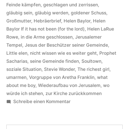
not
Feinde kämpfen
,
geschlagen und zerrissen
,
been
gläubig sein
,
gläubig werden
,
goldener Schuss
,
Großmutter
,
Hebräerbrief
,
Helen Baylor
,
Helen
(for
Baylor If it has not been (for the lord)
,
Helen LaRue
the
Rowe
,
in die Arme geschlossen
,
Jerusalemer
Tempel
,
Jesus der Beschützer seiner Gemeinde
,
lord)“
Little elen
,
nicht wissen wie es weiter geht
,
Prophet
Sacharias
,
seine Gemeinde finden
,
Soultown
,
soziale Situation
,
Stevie Wonder
,
The richest girl
,
umarmen
,
Vorgruppe von Aretha Franklin
,
what
about me boy
,
Wiederaufbau von Jerusalem
,
wo
würde ich stehen
,
zur Kirche zurückkommen
zu
Schreibe einen Kommentar
Helen
Baylor
–