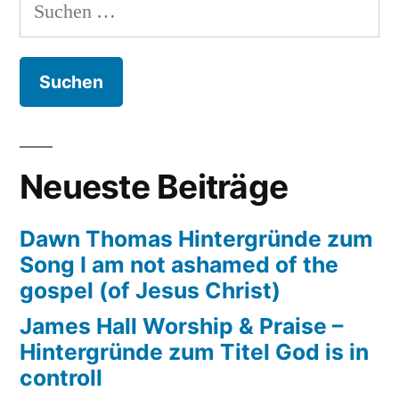
Suchen
Hintergründe
nach:
zum
Titel
If
it
has
not
Neueste Beiträge
been
(for
Dawn Thomas Hintergründe zum
the
Song I am not ashamed of the
lord)
gospel (of Jesus Christ)
James Hall Worship & Praise –
Hintergründe zum Titel God is in
controll