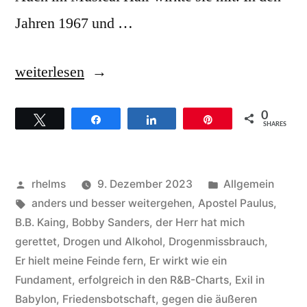
Jahren 1967 und …
„Helen
weiterlesen
Baylor
0
Twittern
Teilen
Teilen
Pin
–
SHARES
Hintergründe
zum
Veröffentlicht
Veröffentlicht
rhelms
9. Dezember 2023
Allgemein
Titel
von
Schlagwörter:
unter
anders und besser weitergehen
,
Apostel Paulus
,
B.B. Kaing
,
Bobby Sanders
,
der Herr hat mich
If
gerettet
,
Drogen und Alkohol
,
Drogenmissbrauch
,
it
Er hielt meine Feinde fern
,
Er wirkt wie ein
Fundament
,
erfolgreich in den R&B-Charts
,
Exil in
has
Babylon
,
Friedensbotschaft
,
gegen die äußeren