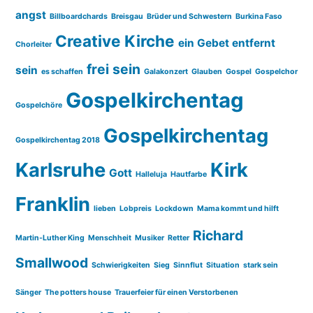
angst
Billboardchards
Breisgau
Brüder und Schwestern
Burkina Faso
Creative Kirche
ein Gebet entfernt
Chorleiter
frei sein
sein
es schaffen
Galakonzert
Glauben
Gospel
Gospelchor
Gospelkirchentag
Gospelchöre
Gospelkirchentag
Gospelkirchentag 2018
Karlsruhe
Kirk
Gott
Halleluja
Hautfarbe
Franklin
lieben
Lobpreis
Lockdown
Mama kommt und hilft
Richard
Martin-Luther King
Menschheit
Musiker
Retter
Smallwood
Schwierigkeiten
Sieg
Sinnflut
Situation
stark sein
Sänger
The potters house
Trauerfeier für einen Verstorbenen