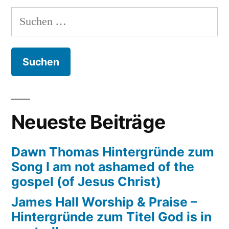
–
Suchen
Hintergründe
nach:
zum
Titel
If
it
has
not
Neueste Beiträge
been
(for
Dawn Thomas Hintergründe zum
the
Song I am not ashamed of the
lord)
gospel (of Jesus Christ)
James Hall Worship & Praise –
Hintergründe zum Titel God is in