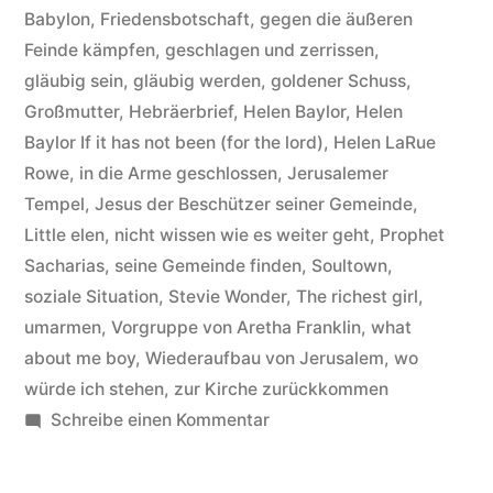
Babylon
,
Friedensbotschaft
,
gegen die äußeren
not
Feinde kämpfen
,
geschlagen und zerrissen
,
been
gläubig sein
,
gläubig werden
,
goldener Schuss
,
Großmutter
,
Hebräerbrief
,
Helen Baylor
,
Helen
(for
Baylor If it has not been (for the lord)
,
Helen LaRue
the
Rowe
,
in die Arme geschlossen
,
Jerusalemer
Tempel
,
Jesus der Beschützer seiner Gemeinde
,
lord)“
Little elen
,
nicht wissen wie es weiter geht
,
Prophet
Sacharias
,
seine Gemeinde finden
,
Soultown
,
soziale Situation
,
Stevie Wonder
,
The richest girl
,
umarmen
,
Vorgruppe von Aretha Franklin
,
what
about me boy
,
Wiederaufbau von Jerusalem
,
wo
würde ich stehen
,
zur Kirche zurückkommen
zu
Schreibe einen Kommentar
Helen
Baylor