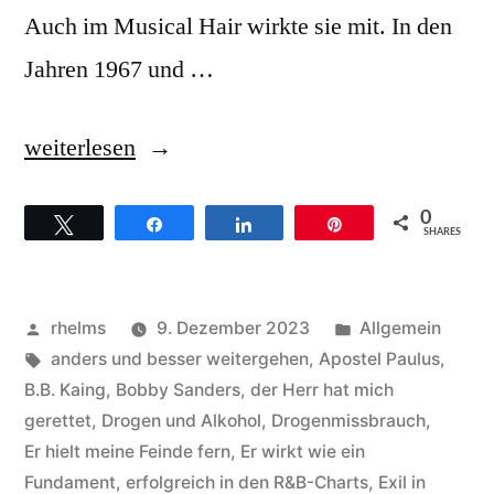
Auch im Musical Hair wirkte sie mit. In den
Jahren 1967 und …
„Helen
weiterlesen
Baylor
0
Twittern
Teilen
Teilen
Pin
–
SHARES
Hintergründe
zum
Veröffentlicht
Veröffentlicht
rhelms
9. Dezember 2023
Allgemein
Titel
von
Schlagwörter:
unter
anders und besser weitergehen
,
Apostel Paulus
,
B.B. Kaing
,
Bobby Sanders
,
der Herr hat mich
If
gerettet
,
Drogen und Alkohol
,
Drogenmissbrauch
,
it
Er hielt meine Feinde fern
,
Er wirkt wie ein
Fundament
,
erfolgreich in den R&B-Charts
,
Exil in
has