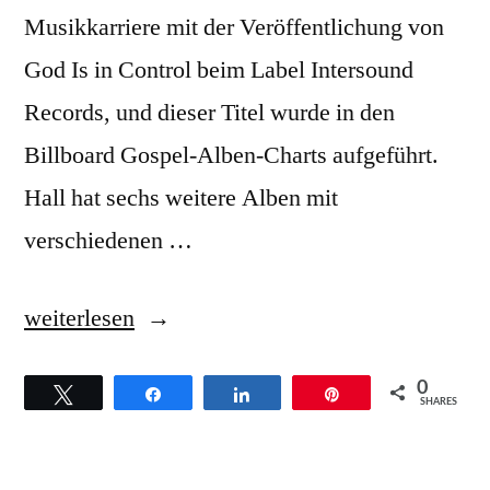
Musikkarriere mit der Veröffentlichung von
God Is in Control beim Label Intersound
Records, und dieser Titel wurde in den
Billboard Gospel-Alben-Charts aufgeführt.
Hall hat sechs weitere Alben mit
verschiedenen …
„James
weiterlesen
Hall
0
Twittern
Teilen
Teilen
Pin
Worship
SHARES
&
Praise