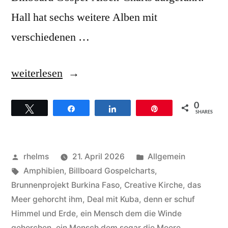
Hall hat sechs weitere Alben mit
verschiedenen …
„James
weiterlesen
Hall
0
Twittern
Teilen
Teilen
Pin
Worship
SHARES
&
Praise
Veröffentlicht
Veröffentlicht
rhelms
21. April 2026
Allgemein
–
von
Schlagwörter:
unter
Amphibien
,
Billboard Gospelcharts
,
Brunnenprojekt Burkina Faso
,
Creative Kirche
,
das
Hintergründe
Meer gehorcht ihm
,
Deal mit Kuba
,
denn er schuf
zum
Himmel und Erde
,
ein Mensch dem die Winde
gehorchen
,
ein Mensch dem sogar die Meere