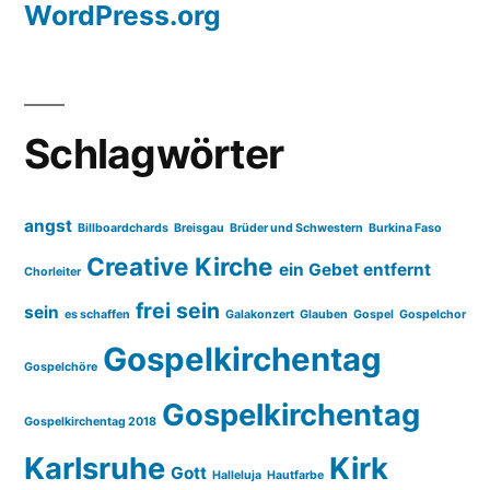
WordPress.org
Schlagwörter
angst
Billboardchards
Breisgau
Brüder und Schwestern
Burkina Faso
Creative Kirche
ein Gebet entfernt
Chorleiter
frei sein
sein
es schaffen
Galakonzert
Glauben
Gospel
Gospelchor
Gospelkirchentag
Gospelchöre
Gospelkirchentag
Gospelkirchentag 2018
Karlsruhe
Kirk
Gott
Halleluja
Hautfarbe