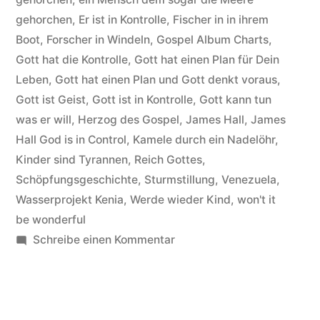
Titel
gehorchen
,
Er ist in Kontrolle
,
Fischer in in ihrem
God
Boot
,
Forscher in Windeln
,
Gospel Album Charts
,
is
Gott hat die Kontrolle
,
Gott hat einen Plan für Dein
Leben
,
Gott hat einen Plan und Gott denkt voraus
,
in
Gott ist Geist
,
Gott ist in Kontrolle
,
Gott kann tun
controll“
was er will
,
Herzog des Gospel
,
James Hall
,
James
Hall God is in Control
,
Kamele durch ein Nadelöhr
,
Kinder sind Tyrannen
,
Reich Gottes
,
Schöpfungsgeschichte
,
Sturmstillung
,
Venezuela
,
Wasserprojekt Kenia
,
Werde wieder Kind
,
won't it
be wonderful
zu
Schreibe einen Kommentar
James
Hall
Worship
&