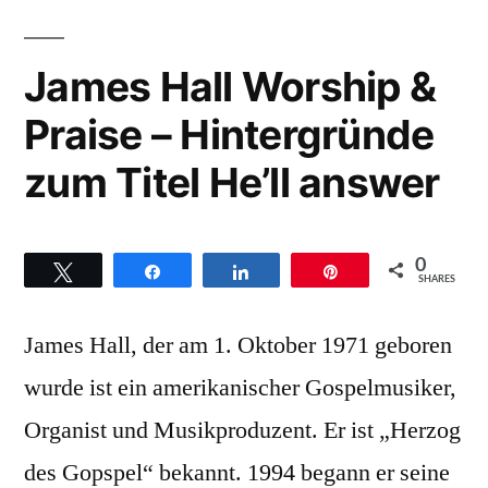
Praise
–
James Hall Worship &
Hintergründe
Praise – Hintergründe
zum
Titel
zum Titel He’ll answer
God
is
in
0
controll
Twittern
Teilen
Teilen
Pin
SHARES
James Hall, der am 1. Oktober 1971 geboren
wurde ist ein amerikanischer Gospelmusiker,
Organist und Musikproduzent. Er ist „Herzog
des Gopspel“ bekannt. 1994 begann er seine