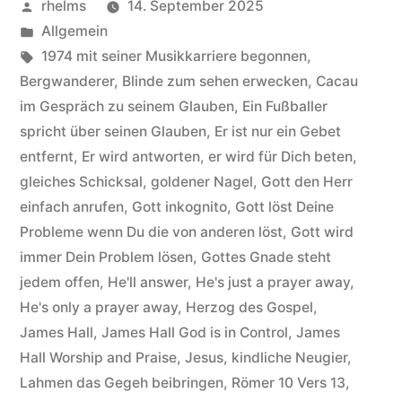
Veröffentlicht
rhelms
14. September 2025
–
von
Veröffentlicht
Allgemein
unter
Schlagwörter:
1974 mit seiner Musikkarriere begonnen
,
Hintergründe
Bergwanderer
,
Blinde zum sehen erwecken
,
Cacau
zum
im Gespräch zu seinem Glauben
,
Ein Fußballer
spricht über seinen Glauben
,
Er ist nur ein Gebet
Titel
entfernt
,
Er wird antworten
,
er wird für Dich beten
,
He’ll
gleiches Schicksal
,
goldener Nagel
,
Gott den Herr
answer“
einfach anrufen
,
Gott inkognito
,
Gott löst Deine
Probleme wenn Du die von anderen löst
,
Gott wird
immer Dein Problem lösen
,
Gottes Gnade steht
jedem offen
,
He'll answer
,
He's just a prayer away
,
He's only a prayer away
,
Herzog des Gospel
,
James Hall
,
James Hall God is in Control
,
James
Hall Worship and Praise
,
Jesus
,
kindliche Neugier
,
Lahmen das Gegeh beibringen
,
Römer 10 Vers 13
,