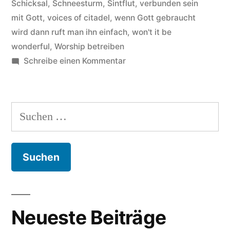
Schicksal
,
Schneesturm
,
Sintflut
,
verbunden sein
mit Gott
,
voices of citadel
,
wenn Gott gebraucht
wird dann ruft man ihn einfach
,
won't it be
wonderful
,
Worship betreiben
zu
Schreibe einen Kommentar
James
Hall
Worship
Suchen
&
nach:
Praise
–
Hintergründe
zum
Titel
He’ll
Neueste Beiträge
answer