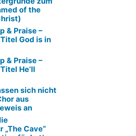
tergründe zum
amed of the
hrist)
p & Praise –
itel God is in
p & Praise –
itel He’ll
ssen sich nicht
Chor aus
Beweis an
die
r „The Cave“