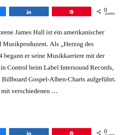
0
en
Teilen
Pin
SHARES
rene James Hall ist ein amerikanischer
d Musikproduzent. Als „Herzog des
4 begann er seine Musikkarriere mit der
 in Control beim Label Intersound Records,
n Billboard Gospel-Alben-Charts aufgeführt.
n mit verschiedenen …
0
en
Teilen
Pin