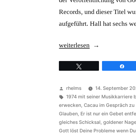
der Veröffentlichung von Go
Records, und dieser Titel w
aufgeführt. Hall hat sechs 
„James
weiterlesen
Hall
Twittern
Teil
Worship
&
Veröffentlicht
rhelms
14. September 2
Praise
von
Schlagwörter:
1974 mit seiner Musikkarriere
–
erwecken
,
Cacau im Gespräch zu
Glauben
,
Er ist nur ein Gebet entf
Hintergründe
gleiches Schicksal
,
goldener Nage
zum
Gott löst Deine Probleme wenn Du 