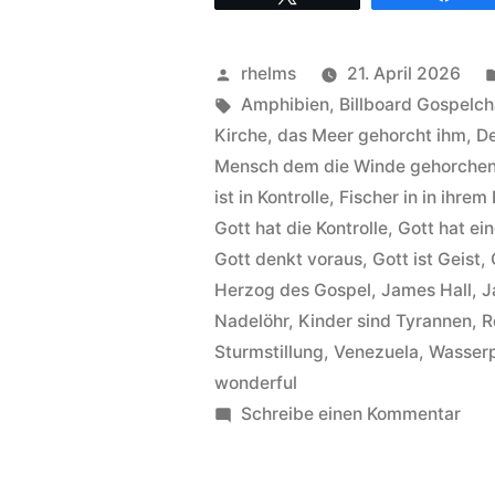
Worship
&
Veröffentlicht
rhelms
21. April 2026
Praise
von
Schlagwörter:
Amphibien
,
Billboard Gospelch
–
Kirche
,
das Meer gehorcht ihm
,
De
Mensch dem die Winde gehorche
Hintergründe
ist in Kontrolle
,
Fischer in in ihrem
zum
Gott hat die Kontrolle
,
Gott hat ei
Titel
Gott denkt voraus
,
Gott ist Geist
,
Herzog des Gospel
,
James Hall
,
J
God
Nadelöhr
,
Kinder sind Tyrannen
,
R
is
Sturmstillung
,
Venezuela
,
Wasserp
wonderful
in
zu
Schreibe einen Kommentar
controll“
Jam
Hall