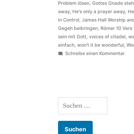
Titel
Problem lösen
,
Gottes Gnade steh
away
,
He's only a prayer away
,
He
He’ll
in Control
,
James Hall Worship and
answer“
Gegeh beibringen
,
Römer 10 Vers 
sein mit Gott
,
voices of citadel
,
we
einfach
,
won't it be wonderful
,
Wor
zu
Schreibe einen Kommentar
Jam
Hall
Wor
&
Prai
Suchen
–
Hin
nach:
zu
Tite