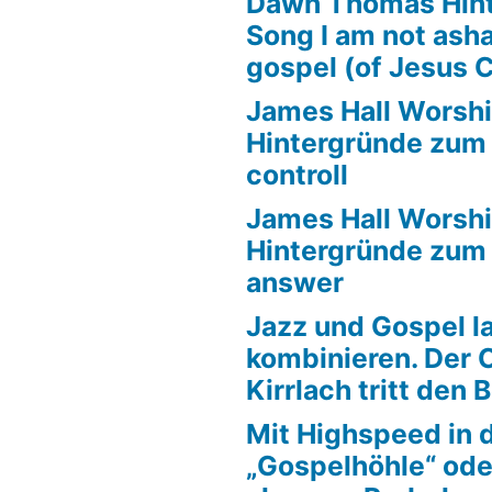
Dawn Thomas Hin
l
Song I am not ash
wer
gospel (of Jesus C
James Hall Worshi
Hintergründe zum T
controll
James Hall Worshi
Hintergründe zum T
answer
Jazz und Gospel la
kombinieren. Der 
Kirrlach tritt den 
Mit Highspeed in 
„Gospelhöhle“ ode