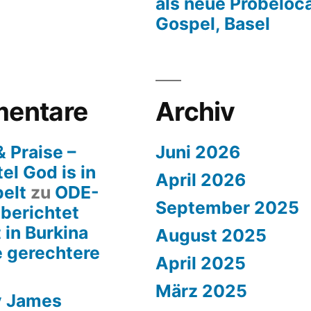
als neue Probeloca
Gospel, Basel
entare
Archiv
 Praise –
Juni 2026
el God is in
April 2026
pelt
zu
ODE-
September 2025
 berichtet
 in Burkina
August 2025
e gerechtere
April 2025
März 2025
y James