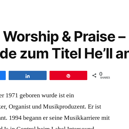
ship
se
 Worship & Praise –
tergründe
m
de zum Titel He’ll 
l
0
en
Teilen
Pin
SHARES
roll
er 1971 geboren wurde ist ein
r, Organist und Musikproduzent. Er ist
t. 1994 begann er seine Musikkarriere mit