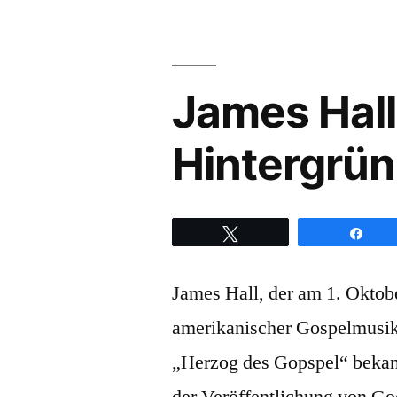
Wor
&
Prai
–
James Hall
Hin
zu
Hintergrün
Tite
God
is
in
Twittern
Teil
cont
James Hall, der am 1. Oktob
amerikanischer Gospelmusike
„Herzog des Gopspel“ bekann