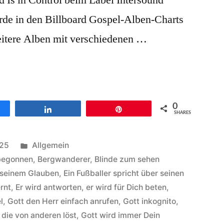
d Is in Control beim Label Intersound
urde in den Billboard Gospel-Alben-Charts
weitere Alben mit verschiedenen …
0
en
Teilen
Pin
SHARES
Veröffentlicht
025
Allgemein
unter
 begonnen
,
Bergwanderer
,
Blinde zum sehen
 seinem Glauben
,
Ein Fußballer spricht über seinen
ernt
,
Er wird antworten
,
er wird für Dich beten
,
l
,
Gott den Herr einfach anrufen
,
Gott inkognito
,
die von anderen löst
,
Gott wird immer Dein