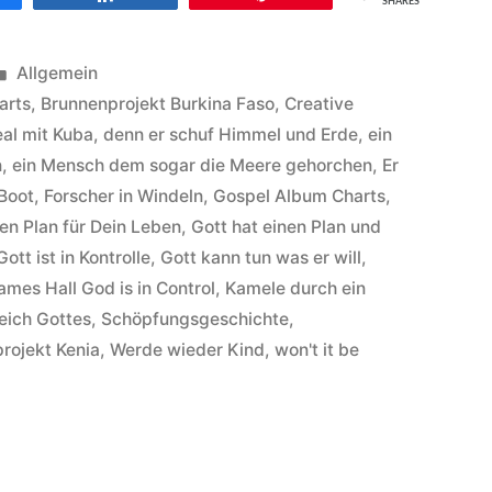
SHARES
Veröffentlicht
Allgemein
unter
arts
,
Brunnenprojekt Burkina Faso
,
Creative
al mit Kuba
,
denn er schuf Himmel und Erde
,
ein
n
,
ein Mensch dem sogar die Meere gehorchen
,
Er
 Boot
,
Forscher in Windeln
,
Gospel Album Charts
,
nen Plan für Dein Leben
,
Gott hat einen Plan und
Gott ist in Kontrolle
,
Gott kann tun was er will
,
ames Hall God is in Control
,
Kamele durch ein
eich Gottes
,
Schöpfungsgeschichte
,
rojekt Kenia
,
Werde wieder Kind
,
won't it be
es