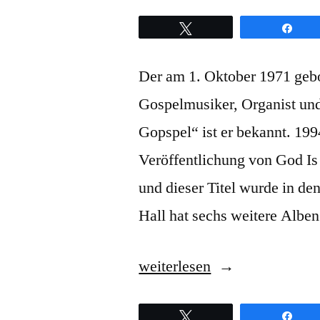
Twittern
Teil
Der am 1. Oktober 1971 gebo
Gospelmusiker, Organist un
Gopspel“ ist er bekannt. 199
Veröffentlichung von God Is
und dieser Titel wurde in de
Hall hat sechs weitere Albe
„James
weiterlesen
Hall
Twittern
Teil