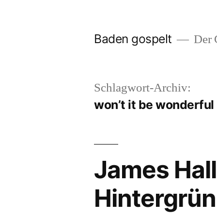
Zum
Inhalt
Baden gospelt
Der G
springen
Schlagwort-Archiv:
won’t it be wonderful
James Hall
Hintergründ