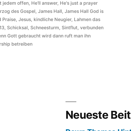
t jedem offen
,
He'll answer
,
He's just a prayer
rzog des Gospel
,
James Hall
,
James Hall God is
 Praise
,
Jesus
,
kindliche Neugier
,
Lahmen das
13
,
Schicksal
,
Schneesturm
,
Sintflut
,
verbunden
nn Gott gebraucht wird dann ruft man ihn
ship betreiben
es
ship
se
tergründe
Neueste Bei
m
l