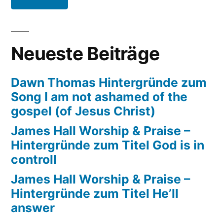
That’s
how
the
Neueste Beiträge
good
lord
Dawn Thomas Hintergründe zum
works
Song I am not ashamed of the
gospel (of Jesus Christ)
James Hall Worship & Praise –
Hintergründe zum Titel God is in
controll
James Hall Worship & Praise –
Hintergründe zum Titel He’ll
answer