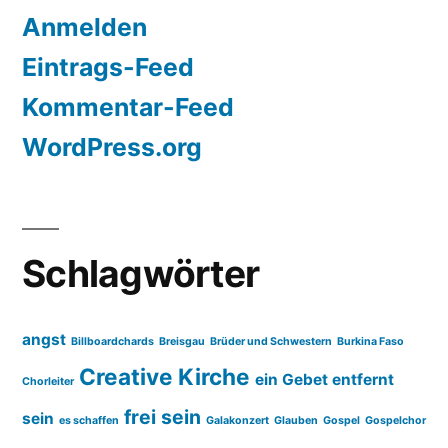
Anmelden
Eintrags-Feed
Kommentar-Feed
WordPress.org
Schlagwörter
angst
Billboardchards
Breisgau
Brüder und Schwestern
Burkina Faso
Creative Kirche
ein Gebet entfernt
Chorleiter
frei sein
sein
es schaffen
Galakonzert
Glauben
Gospel
Gospelchor