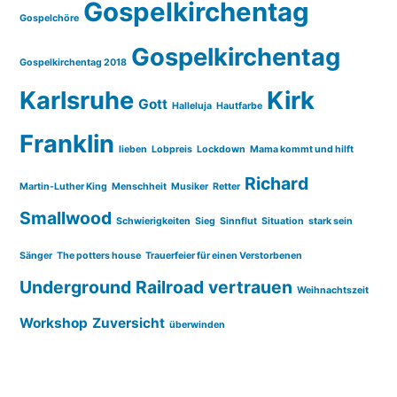
Gospelkirchentag
Gospelchöre
Gospelkirchentag
Gospelkirchentag 2018
Karlsruhe
Kirk
Gott
Halleluja
Hautfarbe
Franklin
lieben
Lobpreis
Lockdown
Mama kommt und hilft
Richard
Martin-Luther King
Menschheit
Musiker
Retter
Smallwood
Schwierigkeiten
Sieg
Sinnflut
Situation
stark sein
Sänger
The potters house
Trauerfeier für einen Verstorbenen
Underground Railroad
vertrauen
Weihnachtszeit
Workshop
Zuversicht
überwinden