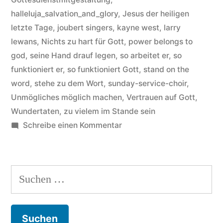
how
halleluja_salvation_and_glory
,
Jesus der heiligen
the
letzte Tage
,
joubert singers
,
kayne west
,
larry
good
lewans
,
Nichts zu hart für Gott
,
power belongs to
god
,
seine Hand drauf legen
,
so arbeitet er
,
so
lord
funktioniert er
,
so funktioniert Gott
,
stand on the
works“
word
,
stehe zu dem Wort
,
sunday-service-choir
,
Unmögliches möglich machen
,
Vertrauen auf Gott
,
Wundertaten
,
zu vielem im Stande sein
zu
Schreibe einen Kommentar
Sunday
Service
Choir
Suchen
–
nach:
Hintergründe
zum
Song