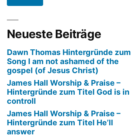
That’s
how
the
Neueste Beiträge
good
lord
Dawn Thomas Hintergründe zum
works
Song I am not ashamed of the
gospel (of Jesus Christ)
James Hall Worship & Praise –
Hintergründe zum Titel God is in
controll
James Hall Worship & Praise –
Hintergründe zum Titel He’ll
answer