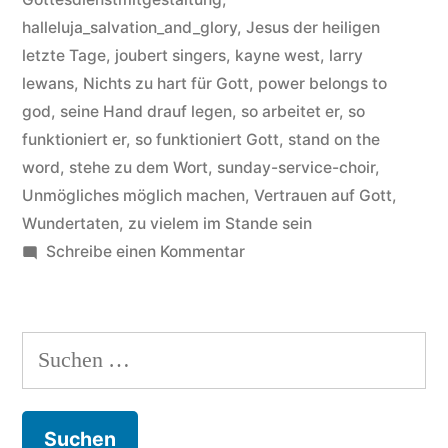
how
halleluja_salvation_and_glory
,
Jesus der heiligen
the
letzte Tage
,
joubert singers
,
kayne west
,
larry
good
lewans
,
Nichts zu hart für Gott
,
power belongs to
god
,
seine Hand drauf legen
,
so arbeitet er
,
so
lord
funktioniert er
,
so funktioniert Gott
,
stand on the
works“
word
,
stehe zu dem Wort
,
sunday-service-choir
,
Unmögliches möglich machen
,
Vertrauen auf Gott
,
Wundertaten
,
zu vielem im Stande sein
zu
Schreibe einen Kommentar
Sunday
Service
Choir
Suchen
–
nach:
Hintergründe
zum
Song