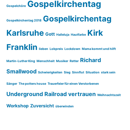
Gospelkirchentag
Gospelchöre
Gospelkirchentag
Gospelkirchentag 2018
Karlsruhe
Kirk
Gott
Halleluja
Hautfarbe
Franklin
lieben
Lobpreis
Lockdown
Mama kommt und hilft
Richard
Martin-Luther King
Menschheit
Musiker
Retter
Smallwood
Schwierigkeiten
Sieg
Sinnflut
Situation
stark sein
Sänger
The potters house
Trauerfeier für einen Verstorbenen
Underground Railroad
vertrauen
Weihnachtszeit
Workshop
Zuversicht
überwinden