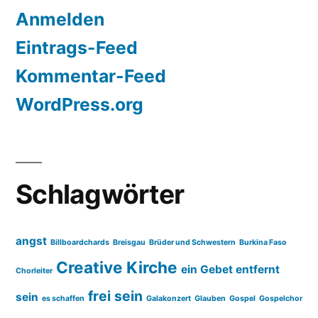
Anmelden
Eintrags-Feed
Kommentar-Feed
WordPress.org
Schlagwörter
angst
Billboardchards
Breisgau
Brüder und Schwestern
Burkina Faso
Creative Kirche
ein Gebet entfernt
Chorleiter
frei sein
sein
es schaffen
Galakonzert
Glauben
Gospel
Gospelchor