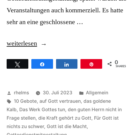
Veranstaltungen auch kommerziell. Es hatte
sehr an eine geschlossene …
„Sunday
weiterlesen
Service
0
Twittern
Teilen
Teilen
Pin
Choir
SHARES
–
Hintergründe
Veröffentlicht
Veröffentlicht
rhelms
30. Juli 2023
Allgemein
zum
von
Schlagwörter:
unter
10 Gebote
,
auf Gott vertrauen
,
das goldene
Kalb
,
Das Werk Gottes tun
,
den guten Herrn nicht in
Song
Frage stellen
,
die Kraft gehört zu Gott
,
Für Gott ist
That’s
nichts zu schwer
,
Gott ist die Macht
,
Gottesdienstmitgestaltung
,