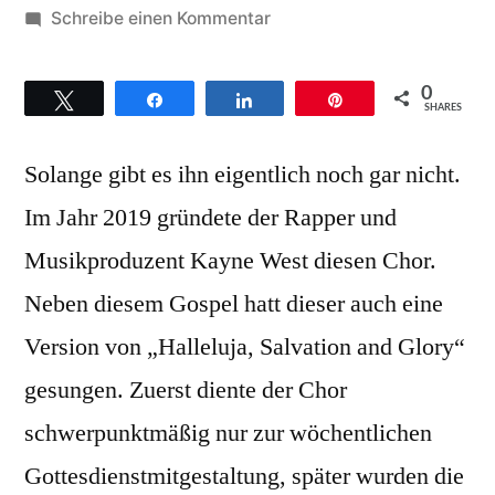
von
zu
Schreibe einen Kommentar
Sunday
Service
0
Twittern
Teilen
Teilen
Pin
Choir
SHARES
–
Solange gibt es ihn eigentlich noch gar nicht.
Hintergründe
zum
Im Jahr 2019 gründete der Rapper und
Song
Musikproduzent Kayne West diesen Chor.
That’s
how
Neben diesem Gospel hatt dieser auch eine
the
Version von „Halleluja, Salvation and Glory“
good
gesungen. Zuerst diente der Chor
lord
works
schwerpunktmäßig nur zur wöchentlichen
Gottesdienstmitgestaltung, später wurden die