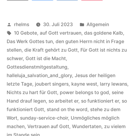
Veröffentlicht
Veröffentlicht
rhelms
30. Juli 2023
Allgemein
von
Schlagwörter:
unter
10 Gebote
,
auf Gott vertrauen
,
das goldene Kalb
,
Das Werk Gottes tun
,
den guten Herrn nicht in Frage
stellen
,
die Kraft gehört zu Gott
,
Für Gott ist nichts zu
schwer
,
Gott ist die Macht
,
Gottesdienstmitgestaltung
,
halleluja_salvation_and_glory
,
Jesus der heiligen
letzte Tage
,
joubert singers
,
kayne west
,
larry lewans
,
Nichts zu hart für Gott
,
power belongs to god
,
seine
Hand drauf legen
,
so arbeitet er
,
so funktioniert er
,
so
funktioniert Gott
,
stand on the word
,
stehe zu dem
Wort
,
sunday-service-choir
,
Unmögliches möglich
machen
,
Vertrauen auf Gott
,
Wundertaten
,
zu vielem
im Stande sein