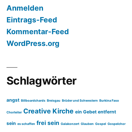
Anmelden
Eintrags-Feed
Kommentar-Feed
WordPress.org
Schlagwörter
angst
Billboardchards
Breisgau
Brüder und Schwestern
Burkina Faso
Creative Kirche
ein Gebet entfernt
Chorleiter
frei sein
sein
es schaffen
Galakonzert
Glauben
Gospel
Gospelchor