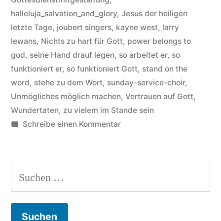
how
halleluja_salvation_and_glory
,
Jesus der heiligen
the
letzte Tage
,
joubert singers
,
kayne west
,
larry
good
lewans
,
Nichts zu hart für Gott
,
power belongs to
god
,
seine Hand drauf legen
,
so arbeitet er
,
so
lord
funktioniert er
,
so funktioniert Gott
,
stand on the
works“
word
,
stehe zu dem Wort
,
sunday-service-choir
,
Unmögliches möglich machen
,
Vertrauen auf Gott
,
Wundertaten
,
zu vielem im Stande sein
zu
Schreibe einen Kommentar
Sunday
Service
Choir
Suchen
–
nach:
Hintergründe
zum
Song