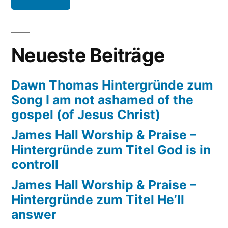
That’s
how
the
Neueste Beiträge
good
lord
Dawn Thomas Hintergründe zum
works
Song I am not ashamed of the
gospel (of Jesus Christ)
James Hall Worship & Praise –
Hintergründe zum Titel God is in
controll
James Hall Worship & Praise –
Hintergründe zum Titel He’ll
answer