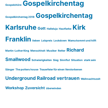
Gospelkirchentag
Gospelchöre
Gospelkirchentag
Gospelkirchentag 2018
Karlsruhe
Kirk
Gott
Halleluja
Hautfarbe
Franklin
lieben
Lobpreis
Lockdown
Mama kommt und hilft
Richard
Martin-Luther King
Menschheit
Musiker
Retter
Smallwood
Schwierigkeiten
Sieg
Sinnflut
Situation
stark sein
Sänger
The potters house
Trauerfeier für einen Verstorbenen
Underground Railroad
vertrauen
Weihnachtszeit
Workshop
Zuversicht
überwinden