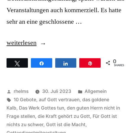
Veranstaltungen auch kommerziell. Es hatte
sehr an eine geschlossene …
„Sunday
weiterlesen
Service
0
Twittern
Teilen
Teilen
Pin
Choir
SHARES
–
Hintergründe
Veröffentlicht
Veröffentlicht
rhelms
30. Juli 2023
Allgemein
zum
von
Schlagwörter:
unter
10 Gebote
,
auf Gott vertrauen
,
das goldene
Kalb
,
Das Werk Gottes tun
,
den guten Herrn nicht in
Song
Frage stellen
,
die Kraft gehört zu Gott
,
Für Gott ist
That’s
nichts zu schwer
,
Gott ist die Macht
,
Gottesdienstmitgestaltung
,