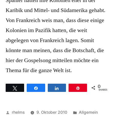
Spanier hatten ihre Kolonien eher in der
Karibik und Mittel- und Südamerika gehabt.
Von Frankreich weis man, dass diese einige
Kolonien im Pazifik hatten, die weit
abgelegen von Frankreich lagen. Somit
könnte man meinen, dass die Botschaft, die
hier der Gospelsong mitteilen möchte ein
Thema für die ganze Welt ist.
0
Twittern
Teilen
Teilen
Pin
SHARES
Veröffentlicht
Veröffentlicht
rhelms
9. Oktober 2010
Allgemein