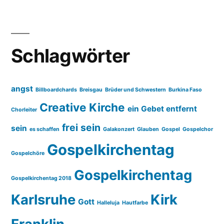
Schlagwörter
angst
Billboardchards
Breisgau
Brüder und Schwestern
Burkina Faso
Creative Kirche
ein Gebet entfernt
Chorleiter
frei sein
sein
es schaffen
Galakonzert
Glauben
Gospel
Gospelchor
Gospelkirchentag
Gospelchöre
Gospelkirchentag
Gospelkirchentag 2018
Karlsruhe
Kirk
Gott
Halleluja
Hautfarbe