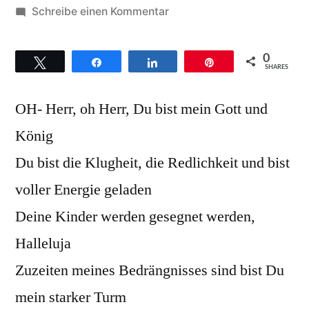
von
zu
Schreibe einen Kommentar
Donnie
McClurkin
0
Twittern
Teilen
Teilen
Pin
–
SHARES
Hintergründe
OH- Herr, oh Herr, Du bist mein Gott und
zum
Titel
König
„You
Du bist die Klugheit, die Redlichkeit und bist
are
my
voller Energie geladen
god
Deine Kinder werden gesegnet werden,
(and
Halleluja
king)“
Zuzeiten meines Bedrängnisses sind bist Du
mein starker Turm